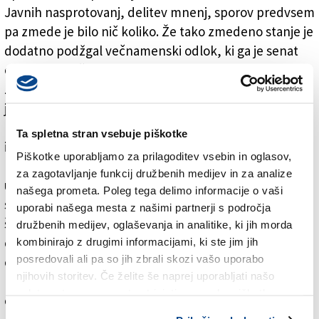
Javnih nasprotovanj, delitev mnenj, sporov predvsem
pa zmede je bilo nič koliko. Že tako zmedeno stanje je
dodatno podžgal večnamenski odlok, ki ga je senat
odobril na začetku avgusta. V slednjem je med drugim
zapisano, da v šolskem letu 2018 - 2019 za malčke v
jaslih in vrtcih ne bodo več obvezna zdravniška
potrdila o cepljenju. »V FJK je stanje na osnovi tako
Ta spletna stran vsebuje piškotke
imenovane statutarne avtonomije drugačno. Smo
Piškotke uporabljamo za prilagoditev vsebin in oglasov,
med redkimi italijanskimi deželami, ki razpolagamo z
za zagotavljanje funkcij družbenih medijev in za analize
uradnim seznamom cepljenj. Zdravstvena ustanova
našega prometa. Poleg tega delimo informacije o vaši
samostojno posreduje občinskim predšolskim in
uporabi našega mesta z našimi partnerji s področja
šolskim ustanovam imena otrok, ki so opravili
družbenih medijev, oglaševanja in analitike, ki jih morda
obvezno cepljenje,« je obrazložila tržaška občinska
kombinirajo z drugimi informacijami, ki ste jim jih
posredovali ali pa so jih zbrali skozi vašo uporabo
odbornica za šolstvo Angela Brandi, ki je z
njihovih storitev. Če želite še naprej uporabljati našo
navdušenjem ocenila tukajšnjo realnost. Samo dva
spletno stran, se morate strinjati z uporabo piškotkov.
otroka namreč nimata potrebne dokumentacije.