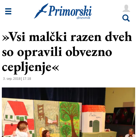
Novice
Tržaška
»Vsi malčki razen dveh
Goriška
so opravili obvezno
Kultura
Šport
cepljenje«
Še
3. sep. 2018 | 17:18
Vreme
V Kioskih
Uredništvo
Oglasi