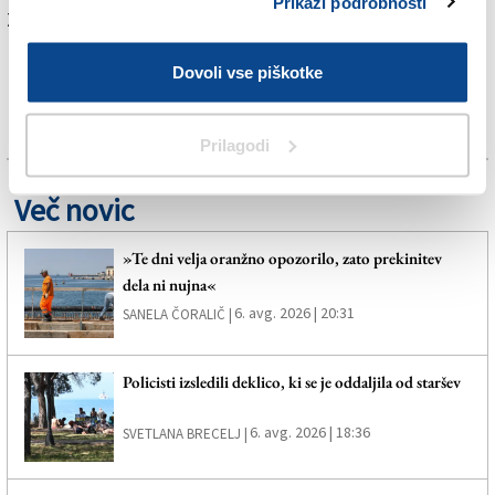
Prikaži podrobnosti
Za branje in pisanje komentarjev
je potrebna prijava
Dovoli vse piškotke
Prilagodi
Več novic
»Te dni velja oranžno opozorilo, zato prekinitev
dela ni nujna«
6. avg. 2026 | 20:31
SANELA ČORALIČ |
Policisti izsledili deklico, ki se je oddaljila od staršev
6. avg. 2026 | 18:36
SVETLANA BRECELJ |