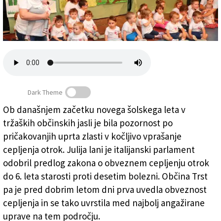
Založnik
Zadruga PD
Naročnine
Dark Theme
Ob današnjem začetku novega šolskega leta v
tržaških občinskih jasli je bila pozornost po
»Vsi malčki razen dveh so opravili obvezno cepljenje«
pričakovanjih uprta zlasti v kočljivo vprašanje
cepljenja otrok. Julija lani je italijanski parlament
odobril predlog zakona o obveznem cepljenju otrok
do 6. leta starosti proti desetim bolezni. Občina Trst
pa je pred dobrim letom dni prva uvedla obveznost
cepljenja in se tako uvrstila med najbolj angažirane
uprave na tem področju.