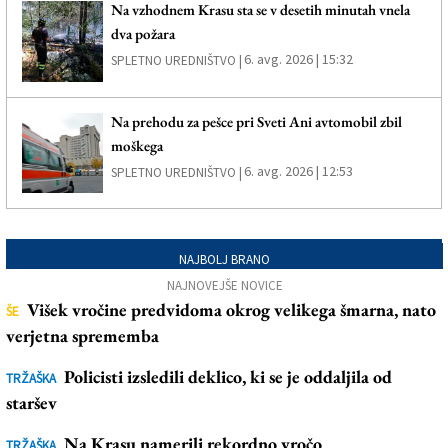
Na vzhodnem Krasu sta se v desetih minutah vnela
dva požara
6. avg. 2026 | 15:32
SPLETNO UREDNIŠTVO |
Na prehodu za pešce pri Sveti Ani avtomobil zbil
moškega
6. avg. 2026 | 12:53
SPLETNO UREDNIŠTVO |
NAJBOLJ BRANO
NAJNOVEJŠE NOVICE
Višek vročine predvidoma okrog velikega šmarna, nato
ŠE
verjetna sprememba
Policisti izsledili deklico, ki se je oddaljila od
TRŽAŠKA
staršev
Na Krasu namerili rekordno vročo
TRŽAŠKA