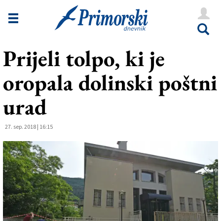
Novice
Tržaška
Prijeli tolpo, ki je
Goriška
oropala dolinski poštni
Kultura
Šport
urad
Še
27. sep. 2018 | 16:15
Vreme
V Kioskih
Uredništvo
Oglasi