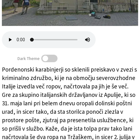
Založnik
Zadruga PD
Naročnine
Dark Theme
Pordenonski karabinjerji so sklenili preiskavo v zvezi s
kriminalno združbo, ki je na območju severovzhodne
Prijeli tolpo, ki je oropala dolinski poštni urad
Italije izvedla več ropov, načrtovala pa jih je še več.
Gre za skupino italijanskih državljanov iz Apulije, ki so
31. maja lani pri belem dnevu oropali dolinski poštni
urad, in sicer tako, da sta storilca ponoči zlezla v
prostore pošte, zjutraj pa presenetila uslužbence, ki
so prišli v službo. Kaže, da je ista tolpa prav tako lani
načrtovala še dva ropa na Tržaškem, in sicer 2. julija v