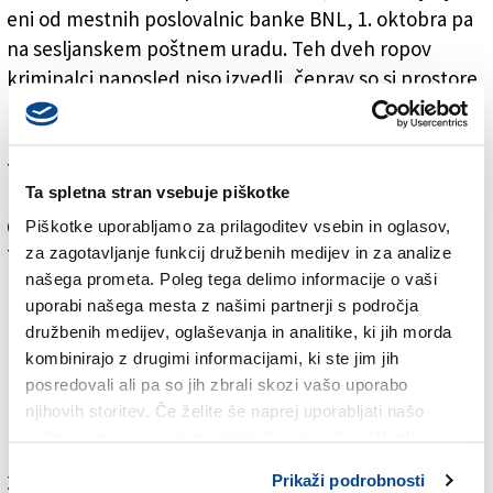
eni od mestnih poslovalnic banke BNL, 1. oktobra pa
na sesljanskem poštnem uradu. Teh dveh ropov
kriminalci naposled niso izvedli, čeprav so si prostore
predhodno ogledali, pravijo karabinjerji. Tolpa pa je
med decembrom 2016 in novembrom 2017 plenila
tudi v krajih Casarsa della Delizia (na pošti), Cessalto
Ta spletna stran vsebuje piškotke
(v poslovalnici banke Monte dei Paschi di Siena),
Ceggia pri Benetkah in San Biagio di Callalta pri
Piškotke uporabljamo za prilagoditev vsebin in oglasov,
za zagotavljanje funkcij družbenih medijev in za analize
Trevisu. V zadnjem primeru, 2. decembra lani, so
našega prometa. Poleg tega delimo informacije o vaši
karabinjerji presenetili roparje in jih vseh pet aretirali.
uporabi našega mesta z našimi partnerji s področja
Danes zjutraj so jih prijeli še devet, in sicer v
družbenih medijev, oglaševanja in analitike, ki jih morda
pokrajinah Brindisi (Apulija) in Reggio Emilia (Emilija-
kombinirajo z drugimi informacijami, ki ste jim jih
Romagna). Osumljeni so hudodelskega združevanja z
posredovali ali pa so jih zbrali skozi vašo uporabo
namenom izvajanja ropov, posedovanja orožja in
njihovih storitev. Če želite še naprej uporabljati našo
prikrivanja ukradenega blaga.
spletno stran, se morate strinjati z uporabo piškotkov.
Za branje in pisanje komentarjev
je potrebna prijava
Prikaži podrobnosti