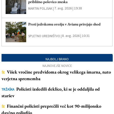
približno polovico zneska
7. avg. 2026 | 19:38
MARTIN POLJSAK |
Proti jedrskemu orožju v Avianu prirejajo shod
8. avg. 2026 | 10:31
SPLETNO UREDNIŠTVO |
NAJBOLJ BRANO
NAJNOVEJŠE NOVICE
Višek vročine predvidoma okrog velikega šmarna, nato
ŠE
verjetna sprememba
Policisti izsledili deklico, ki se je oddaljila od
TRŽAŠKA
staršev
Finančni policisti preprečili več kot 90-milijonsko
ŠE
davčno goljufijo