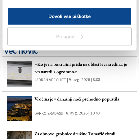
Dovoli vse piškotke
Prilagodi
Več novic
»Ko je na pokrajini prišla na oblast leva sredina, je
res naredila ogromno«
9. avg. 2026 | 8:08
JADRAN VECCHIET |
Vročina je v današnji noči prehodno popustila
8. avg. 2026 | 10:49
DARKO BRADASSI |
Za obnovo grobnice družine Tomažič zbrali