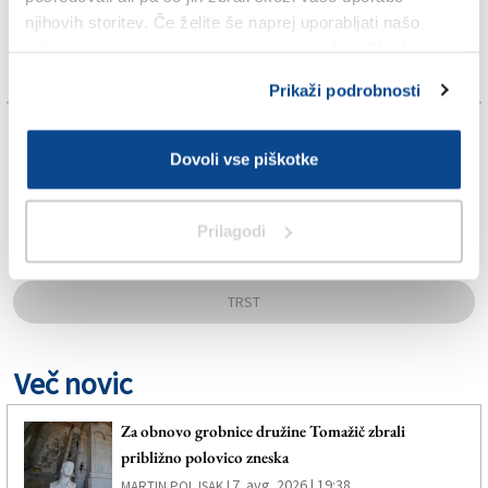
njihovih storitev. Če želite še naprej uporabljati našo
spletno stran, se morate strinjati z uporabo piškotkov.
Prikaži podrobnosti
TAGS:
Dovoli vse piškotke
KRONIKA
Prilagodi
SPLETNO UREDNIŠTVO
TRST
Več novic
Za obnovo grobnice družine Tomažič zbrali
približno polovico zneska
7. avg. 2026 | 19:38
MARTIN POLJSAK |