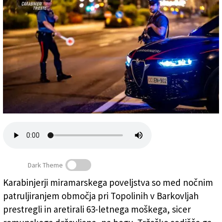
Založnik
Zadruga PD
Naročnine
Dark Theme
Karabinjerji miramarskega poveljstva so med nočnim
patruljiranjem območja pri Topolinih v Barkovljah
Karabinjerji (ARHIV)
prestregli in aretirali 63-letnega moškega, sicer