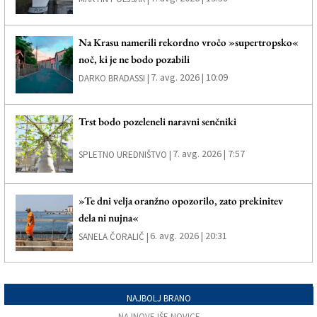
Na Krasu namerili rekordno vročo »supertropsko«
noč, ki je ne bodo pozabili
7. avg. 2026 | 10:09
DARKO BRADASSI |
Trst bodo pozeleneli naravni senčniki
7. avg. 2026 | 7:57
SPLETNO UREDNIŠTVO |
»Te dni velja oranžno opozorilo, zato prekinitev
dela ni nujna«
6. avg. 2026 | 20:31
SANELA ČORALIČ |
NAJBOLJ BRANO
NAJNOVEJŠE NOVICE