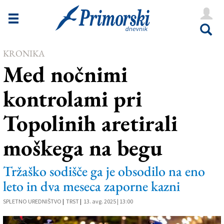
Novice
Tržaška
KRONIKA
Goriška
Med nočnimi
Kultura
kontrolami pri
Šport
Topolinih aretirali
Še
moškega na begu
Vreme
V Kioskih
Tržaško sodišče ga je obsodilo na eno
leto in dva meseca zaporne kazni
Uredništvo
SPLETNO UREDNIŠTVO
|
TRST
|
13. avg. 2025 | 13:00
Oglasi