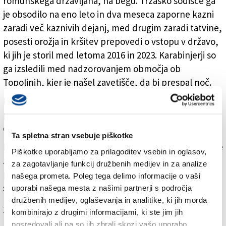
romunskega državljana, na begu. Tržaško sodišče ga
je obsodilo na eno leto in dva meseca zaporne kazni
zaradi več kaznivih dejanj, med drugim zaradi tatvine,
posesti orožja in kršitev prepovedi o vstopu v državo,
ki jih je storil med letoma 2016 in 2023. Karabinjerji so
ga izsledili med nadzorovanjem območja ob
Topolinih, kjer je našel zavetišče, da bi prespal noč.
Moškega so leta 2016 aretirali zaradi tatvin v
parkomatih. Z iznajdljivim trikom je kradel ostanke
drobiža, ki bi jih morali prejeti uporabniki parkirišč.
Ta spletna stran vsebuje piškotke
Da bi se izognil aretaciji, se je vseskozi pomikal in so se
Piškotke uporabljamo za prilagoditev vsebin in oglasov,
za njim izgubile vse sledi. Karabinjerji so ga po prejetju
za zagotavljanje funkcij družbenih medijev in za analize
pospremili na poveljstvo, kjer so ga legitimirali. Nato
našega prometa. Poleg tega delimo informacije o vaši
so ga prepeljali v tržaški zapor.
uporabi našega mesta z našimi partnerji s področja
družbenih medijev, oglaševanja in analitike, ki jih morda
Za branje in pisanje komentarjev
je potrebna prijava
kombinirajo z drugimi informacijami, ki ste jim jih
posredovali ali pa so jih zbrali skozi vašo uporabo