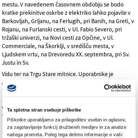
mestu. V navedenem časovnem obdobju se bodo
kratke prekinitve oskrbe z elektriko lahko pojavile v
Barkovljah, Grljanu, na Ferlugih, pri Banih, na Greti, v
Rojanu, na Furlanski cesti, v Ul. Fabio Severo, pri
tržaški univerzi, na Novi cesti za Opčine, v Ul.
Commerciale, na Škorklji, v središču mesta, v
Ljudskem vrtu, na Drevoredu XX. septembra, pri Sv.
Justu in Sv.
Vidu ter na Trgu Stare mitnice. Uporabnike je
AcegasApsAmga o prekinitvi dobave tokrat obvestil
tudi s slovenskimi plakati, ki so napisani v
presenetljivo dobri slovenščini. AcegasApsAmga pa
uporabnike tudi poziva, da se iz varnostnih razlogov
Ta spletna stran vsebuje piškotke
vedejo, kot da bi bila v omrežju vedno prisotna
Piškotke uporabljamo za prilagoditev vsebin in oglasov,
napetost, ​​saj bi se lahko dobava električne energije
za zagotavljanje funkcij družbenih medijev in za analize
kljub prekinitvi nepričakovano nadaljevala.
našega prometa. Poleg tega delimo informacije o vaši