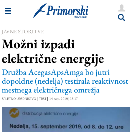
Novice
Tržaška
JAVNE STORITVE
Goriška
Možni izpadi
Kultura
električne energije
Šport
Še
Družba AcegasApsAmga bo jutri
dopoldne (nedelja) testirala reaktivnost
Vreme
mestnega električnega omrežja
V Kioskih
SPLETNO UREDNIŠTVO
|
TRST
|
14. sep. 2019 | 15:17
Uredništvo
Oglasi