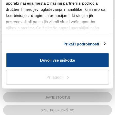
uporabi našega mesta z našimi partnerji s področja
Poleg tega je priporočljivo ne uporabljati dvigal in v
družbenih medijev, oglaševanja in analitike, ki jih morda
navedenem času iz električnega omrežja izklopiti
kombinirajo z drugimi informacijami, ki ste jim jih
posebno občutljive električne in elektronske naprave.
posredovali ali pa so jih zbrali skozi vašo uporabo
Za informacije in pojasnila je na voljo telefonska
njihovih storitev. Če želite še naprej uporabljati našo
številka 040-7793654.
spletno stran, se morate strinjati z uporabo piškotkov.
Za branje in pisanje komentarjev
je potrebna prijava
Prikaži podrobnosti
Dovoli vse piškotke
Prilagodi
TAGS:
JAVNE STORITVE
SPLETNO UREDNIŠTVO