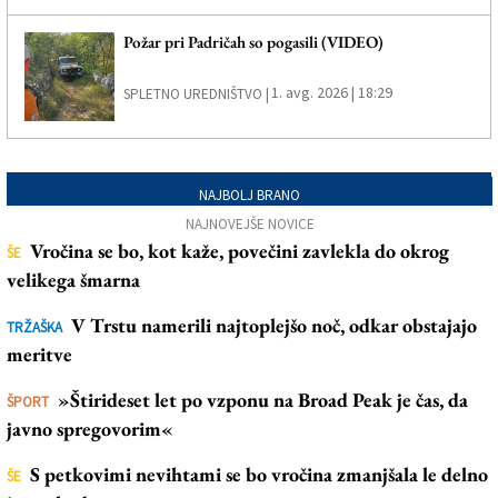
Požar pri Padričah so pogasili (VIDEO)
1. avg. 2026 | 18:29
SPLETNO UREDNIŠTVO |
NAJBOLJ BRANO
NAJNOVEJŠE NOVICE
Vročina se bo, kot kaže, povečini zavlekla do okrog
ŠE
velikega šmarna
V Trstu namerili najtoplejšo noč, odkar obstajajo
TRŽAŠKA
meritve
»Štirideset let po vzponu na Broad Peak je čas, da
ŠPORT
javno spregovorim«
S petkovimi nevihtami se bo vročina zmanjšala le delno
ŠE