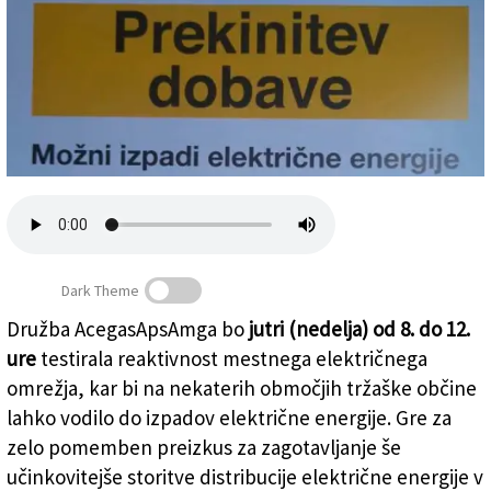
Založnik
Zadruga PD
Naročnine
Dark Theme
Družba AcegasApsAmga bo
jutri (nedelja) od 8. do 12.
ure
testirala reaktivnost mestnega električnega
Občane opozarjajo tudi obvestila v slovenskem jeziku
omrežja, kar bi na nekaterih območjih tržaške občine
lahko vodilo do izpadov električne energije. Gre za
zelo pomemben preizkus za zagotavljanje še
učinkovitejše storitve distribucije električne energije v