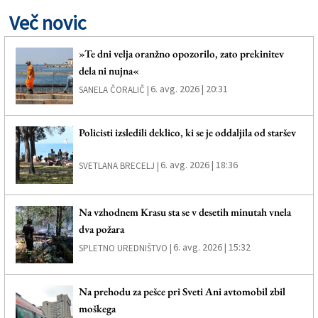
Več novic
»Te dni velja oranžno opozorilo, zato prekinitev
dela ni nujna«
6. avg. 2026 | 20:31
SANELA ČORALIČ |
Policisti izsledili deklico, ki se je oddaljila od staršev
6. avg. 2026 | 18:36
SVETLANA BRECELJ |
Na vzhodnem Krasu sta se v desetih minutah vnela
dva požara
6. avg. 2026 | 15:32
SPLETNO UREDNIŠTVO |
Na prehodu za pešce pri Sveti Ani avtomobil zbil
moškega