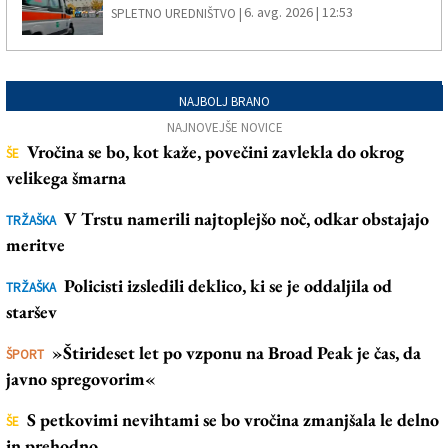
6. avg. 2026 | 12:53
SPLETNO UREDNIŠTVO |
NAJBOLJ BRANO
NAJNOVEJŠE NOVICE
Vročina se bo, kot kaže, povečini zavlekla do okrog
ŠE
velikega šmarna
V Trstu namerili najtoplejšo noč, odkar obstajajo
TRŽAŠKA
meritve
Policisti izsledili deklico, ki se je oddaljila od
TRŽAŠKA
staršev
»Štirideset let po vzponu na Broad Peak je čas, da
ŠPORT
javno spregovorim«
S petkovimi nevihtami se bo vročina zmanjšala le delno
ŠE
in prehodno