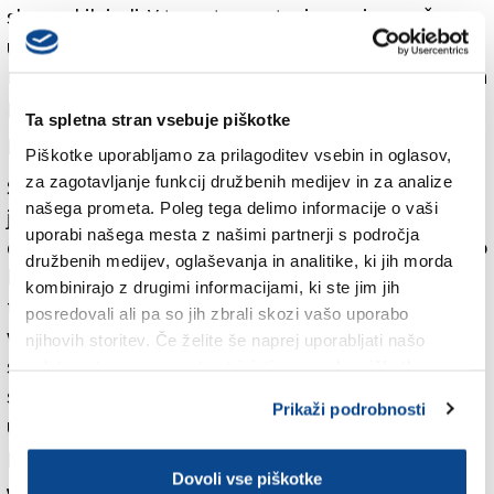
slovenskih jasli. V trenutnem stanju pa ni mogoče
ustanoviti stavbne pravice. Skladu Mitja Čuk so bili
med drugim čez poletje dodeljeni deželni prispevki za
preureditev stavbe.
Ta spletna stran vsebuje piškotke
Kako naprej
Piškotke uporabljamo za prilagoditev vsebin in oglasov,
za zagotavljanje funkcij družbenih medijev in za analize
Sklad je moral na Deželo vložiti dokument, s katerim
našega prometa. Poleg tega delimo informacije o vaši
je dokazal svojo pristojnost nad nepremičnino. Za to,
uporabi našega mesta z našimi partnerji s področja
da ne bi izgubil prispevka, mu je občina izdala začasno
družbenih medijev, oglaševanja in analitike, ki jih morda
koncesijo za uporabo zemljišča. Kaj zdaj? »Najprej je
kombinirajo z drugimi informacijami, ki ste jim jih
treba spremeniti namembnost parcele in na njej
posredovali ali pa so jih zbrali skozi vašo uporabo
vpisati pravico do javne rabe, nato pa spremeniti
njihovih storitev. Če želite še naprej uporabljati našo
status javnega dobra, nakar bomo lahko ustanovili
spletno stran, se morate strinjati z uporabo piškotkov.
stavbno pravico,« je zagotovila direktorica občinskega
Prikaži podrobnosti
urada za nepremičnine Lucia Tomasi. Sklep pa mora
pred tem obravnavati še občinski svet.
Dovoli vse piškotke