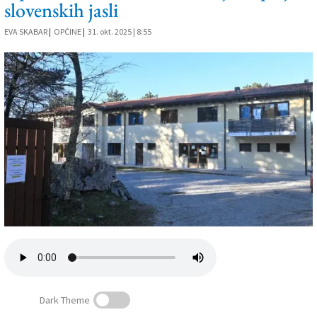
slovenskih jasli
Založnik
EVA SKABAR
|
OPČINE
|
31. okt. 2025 | 8:55
Zadruga PD
Naročnine
Dark Theme