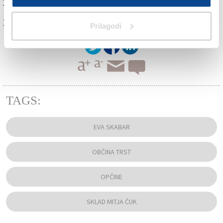
Več v današnjem (petkovem) Primorskem dnevniku
Za branje in pisanje komentarjev
je potrebna prijava
Prilagodi
TAGS:
EVA SKABAR
OBČINA TRST
OPČINE
SKLAD MITJA ČUK