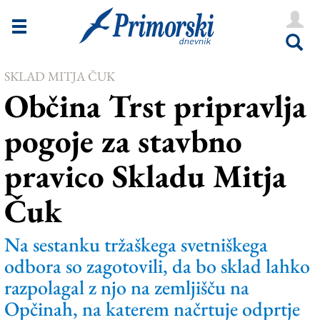
Novice
Tržaška
SKLAD MITJA ČUK
Goriška
Občina Trst pripravlja
Kultura
pogoje za stavbno
Šport
pravico Skladu Mitja
Še
Čuk
Vreme
V Kioskih
Na sestanku tržaškega svetniškega
odbora so zagotovili, da bo sklad lahko
razpolagal z njo na zemljišču na
Uredništvo
Opčinah, na katerem načrtuje odprtje
Oglasi