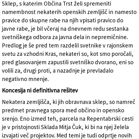
Sklep, s katerim Občina Trst želi spremeniti
Stavba na Repentabrski cesti na Opčinah, v kateri bi
namembnost nekaterih openskih zemljišč in namesto
Sklad Mitja Čuk uredil slovenske jasli (FOTODAMJ@N)
pravice do skupne rabe na njih vpisati pravico do
javne rabe, je bil včeraj na dnevnem redu sestanka
svetniškega odbora za javna dela in nepremičnine.
Predlog je še pred tem razdelil svetnike v rajonskem
svetu za vzhodni Kras, nekateri so, kot smo poročali,
pred glasovanjem zapustili svetniško dvorano, eni so
volili za, drugi proti, a nazadnje je prevladalo
negativno mnenje.
Koncesija ni definitivna rešitev
Nekatera zemljišča, ki jih obravnava sklep, so namreč
predmet pravnega spora med občino in opensko
srenjo. Eno izmed teh, parcela na Repentabrski cesti
je v pristojnosti Sklada Mitja Čuk, ki bi na njej želela
izvajati več projektov. Med temi je tudi odprtje novih