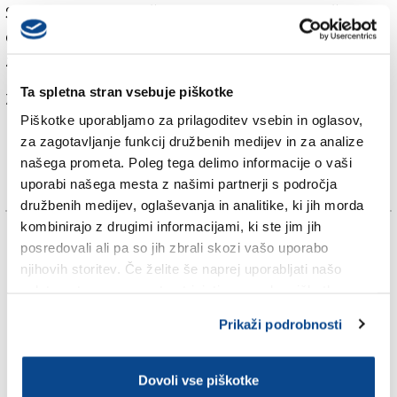
Sežane zaradi nesreče in policijskega dela močno
oviran, most čez avtocesto v smeri Fernetičev je še
zaprt za promet.
Ta spletna stran vsebuje piškotke
Za branje in pisanje komentarjev
je potrebna prijava
Piškotke uporabljamo za prilagoditev vsebin in oglasov,
za zagotavljanje funkcij družbenih medijev in za analize
našega prometa. Poleg tega delimo informacije o vaši
uporabi našega mesta z našimi partnerji s področja
družbenih medijev, oglaševanja in analitike, ki jih morda
kombinirajo z drugimi informacijami, ki ste jim jih
TAGS:
posredovali ali pa so jih zbrali skozi vašo uporabo
njihovih storitev. Če želite še naprej uporabljati našo
PROMETNA NESREČA
spletno stran, se morate strinjati z uporabo piškotkov.
Prikaži podrobnosti
SEŽANA
SPLETNO UREDNIŠTVO
Dovoli vse piškotke