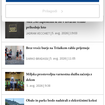
Več novic
Prilagodi
Vseh 240 zaposlenih se bo v tovarno vrnilo
prihodnje leto
5. avg. 2026 | 19:03
JADRAN VECCHIET |
Brez vroče burje na Tržaškem rahlo prijetneje
5. avg. 2026 | 11:05
DARKO BRADASSI |
Miljska prostovoljna varnostna služba začenja z
delom
5. avg. 2026 | 9:38
Obalo in parke bodo nadzirali z električnimi kolesi