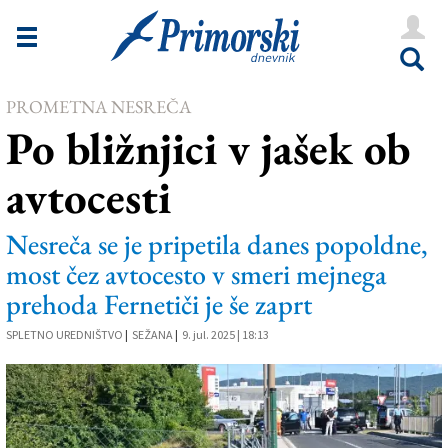
Novice
Tržaška
PROMETNA NESREČA
Goriška
Po bližnjici v jašek ob
Kultura
avtocesti
Šport
Še
Nesreča se je pripetila danes popoldne,
most čez avtocesto v smeri mejnega
Vreme
prehoda Fernetiči je še zaprt
V Kioskih
SPLETNO UREDNIŠTVO
|
SEŽANA
|
9. jul. 2025 | 18:13
Uredništvo
Oglasi