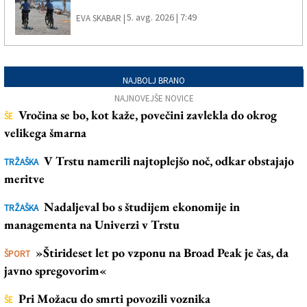
5. avg. 2026 | 7:49
EVA SKABAR |
NAJBOLJ BRANO
NAJNOVEJŠE NOVICE
Vročina se bo, kot kaže, povečini zavlekla do okrog
ŠE
velikega šmarna
V Trstu namerili najtoplejšo noč, odkar obstajajo
TRŽAŠKA
meritve
Nadaljeval bo s študijem ekonomije in
TRŽAŠKA
managementa na Univerzi v Trstu
»Štirideset let po vzponu na Broad Peak je čas, da
ŠPORT
javno spregovorim«
Pri Možacu do smrti povozili voznika
ŠE