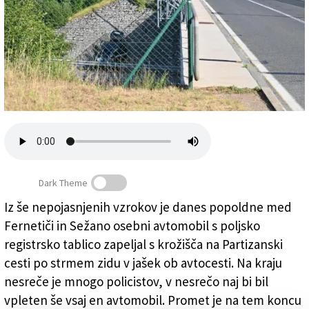
Založnik
Zadruga PD
Naročnine
Dark Theme
Iz še nepojasnjenih vzrokov je danes popoldne med
Avtomobil je pri krožišču zapeljal po strmi rampi do
Fernetiči in Sežano osebni avtomobil s poljsko
jaška ob avtocesti
(
FOTODAMJ@N
)
registrsko tablico zapeljal s krožišča na Partizanski
cesti po strmem zidu v jašek ob avtocesti. Na kraju
nesreče je mnogo policistov, v nesrečo naj bi bil
vpleten še vsaj en avtomobil. Promet je na tem koncu