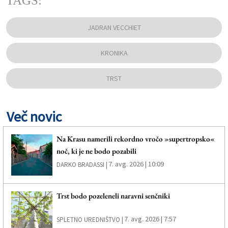
TAGS:
JADRAN VECCHIET
KRONIKA
TRST
Več novic
Na Krasu namerili rekordno vročo »supertropsko«
noč, ki je ne bodo pozabili
7. avg. 2026 | 10:09
DARKO BRADASSI |
Trst bodo pozeleneli naravni senčniki
7. avg. 2026 | 7:57
SPLETNO UREDNIŠTVO |