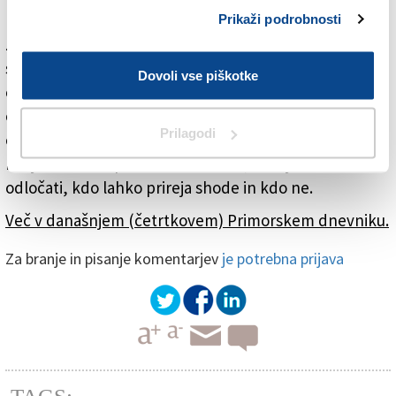
novinarski sindikat Assostampa in Novinarska
Prikaži podrobnosti
zbornica. Nasilje so obsodili vsa opozicija v deželnem
svetu in svetniška skupina Naprej, Italije, partizanska
Dovoli vse piškotke
organizacija VZPI-ANPI in mnogi drugi, med njimi tudi
opensko društvo Tabor. Medtem pa sta deželni
Prilagodi
odbornik Fabio Scoccimarro in tržaško vodstvo Bratov
Italije krivdo naprtila antifašistom, ki naj bi hoteli
odločati, kdo lahko prireja shode in kdo ne.
Več v današnjem (četrtkovem) Primorskem dnevniku.
Za branje in pisanje komentarjev
je potrebna prijava