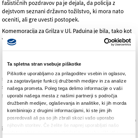
fašističnih pozdravov pa je dejala, da policija z
dejstvom seznani državno tožilstvo, ki mora nato
oceniti, ali gre uvesti postopek.
Komemoracija za Grilza v Ul. Paduina je bila, tako kot
vsako leto, prijavljena. Videoposnetkov je na pretek,
mnogi navzoči desničarji so bili za poznavalce
relativno znani obrazi.
Ta spletna stran vsebuje piškotke
Nezaslišano nasilje
Piškotke uporabljamo za prilagoditev vsebin in oglasov,
»Kar se je zgodilo v drevoredu, je nezaslišano, spet
za zagotavljanje funkcij družbenih medijev in za analize
smo videli pravo obličje fašizma, organizirano
našega prometa. Poleg tega delimo informacije o vaši
skvadristično nasilje,« je zapisal antifašistični kolektiv,
uporabi našega mesta z našimi partnerji s področja
ki je komemoraciji nasprotoval. Novinarju dnevnika Il
družbenih medijev, oglaševanja in analitike, ki jih morda
kombinirajo z drugimi informacijami, ki ste jim jih
Piccolo Gianpaolu Sartiju, ki ga je v glavo udaril
posredovali ali pa so jih zbrali skozi vašo uporabo
neofašist, je na pobudo svetnika Francesca Russa (DS)
njihovih storitev. Če želite še naprej uporabljati našo
izrazil solidarnost deželni svet FJK, tako kot
spletno stran, se morate strinjati z uporabo piškotkov.
predsednik deželne vlade Massimiliano Fedriga,