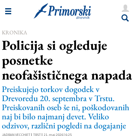
Novice
Tržaška
KRONIKA
Goriška
Policija si ogleduje
Kultura
posnetke
Šport
neofašističnega napada
Še
Vreme
Preiskujejo torkov dogodek v
Drevoredu 20. septembra v Trstu.
V Kioskih
Preiskovanih oseb še ni, poškodovanih
naj bi bilo najmanj devet. Veliko
Uredništvo
odzivov, različni pogledi na dogajanje
Oglasi
JADRAN VECCHIET
|
TRST
|
21. maj 2026 | 6:25