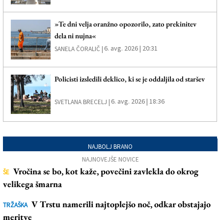
»Te dni velja oranžno opozorilo, zato prekinitev
dela ni nujna«
6. avg. 2026 | 20:31
SANELA ČORALIČ |
Policisti izsledili deklico, ki se je oddaljila od staršev
6. avg. 2026 | 18:36
SVETLANA BRECELJ |
NAJBOLJ BRANO
NAJNOVEJŠE NOVICE
Vročina se bo, kot kaže, povečini zavlekla do okrog
ŠE
velikega šmarna
V Trstu namerili najtoplejšo noč, odkar obstajajo
TRŽAŠKA
meritve