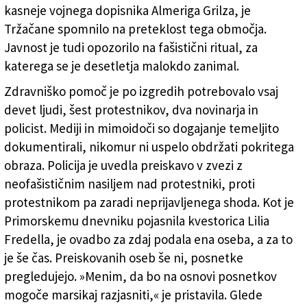
znani obrazi (FOTODAMJ@N)
kasneje vojnega dopisnika Almeriga Grilza, je
Tržačane spomnilo na preteklost tega območja.
Javnost je tudi opozorilo na fašistični ritual, za
katerega se je desetletja malokdo zanimal.
Zdravniško pomoč je po izgredih potrebovalo vsaj
devet ljudi, šest protestnikov, dva novinarja in
policist. Mediji in mimoidoči so dogajanje temeljito
dokumentirali, nikomur ni uspelo obdržati pokritega
obraza. Policija je uvedla preiskavo v zvezi z
neofašističnim nasiljem nad protestniki, proti
protestnikom pa zaradi neprijavljenega shoda. Kot je
Primorskemu dnevniku pojasnila kvestorica Lilia
Fredella, je ovadbo za zdaj podala ena oseba, a za to
je še čas. Preiskovanih oseb še ni, posnetke
pregledujejo. »Menim, da bo na osnovi posnetkov
mogoče marsikaj razjasniti,« je pristavila. Glede