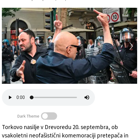
Založnik
Zadruga PD
Naročnine
Dark Theme
Torkovo nasilje v Drevoredu 20. septembra, ob
Mnogi navzoči desničarji so bili za poznavalce relativno
vsakoletni neofašistični komemoraciji pretepača in