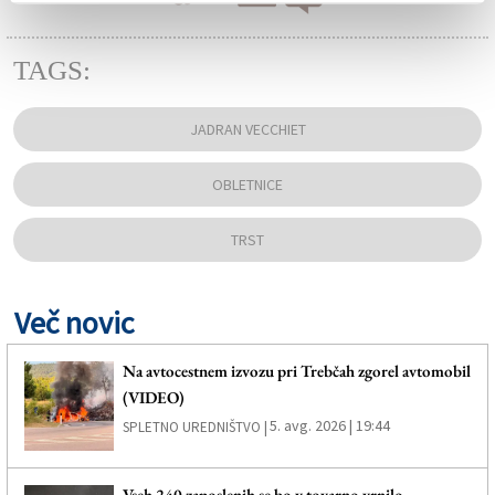
TAGS:
JADRAN VECCHIET
OBLETNICE
TRST
Več novic
Na avtocestnem izvozu pri Trebčah zgorel avtomobil
(VIDEO)
5. avg. 2026 | 19:44
SPLETNO UREDNIŠTVO |
Vseh 240 zaposlenih se bo v tovarno vrnilo