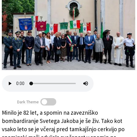
Založnik
Zadruga PD
Naročnine
Dark Theme
Minilo je 82 let, a spomin na zavezniško
Sodelujoči in delegacije varnostnih organov (LUCA
bombardiranje Svetega Jakoba je še živ. Tako kot
TEDESCHI/FOTODAMJ@N)
vsako leto se je včeraj pred tamkajšnjo cerkvijo po