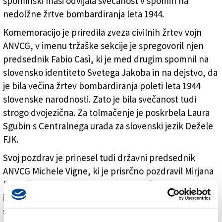
spominski maši odvijala svečanost v spomin na
nedolžne žrtve bombardiranja leta 1944.
Komemoracijo je priredila zveza civilnih žrtev vojn
ANVCG, v imenu tržaške sekcije je spregovoril njen
predsednik Fabio Casì, ki je med drugim spomnil na
slovensko identiteto Svetega Jakoba in na dejstvo, da
je bila večina žrtev bombardiranja poleti leta 1944
slovenske narodnosti. Zato je bila svečanost tudi
strogo dvojezična. Za tolmačenje je poskrbela Laura
Sgubin s Centralnega urada za slovenski jezik Dežele
FJK.
Svoj pozdrav je prinesel tudi državni predsednik
ANVCG Michele Vigne, ki je prisrčno pozdravil Mirjana
Bubniča, podpredsednika Zveze društev civilnih
invalidov vojn Slovenije. Vigne je izpostavil
sodelovanje med bratskima organizacijama, saj je