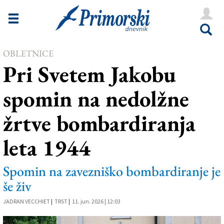
Novice
Tržaška
OBLETNICE
Goriška
Pri Svetem Jakobu
Kultura
spomin na nedolžne
Šport
žrtve bombardiranja
Še
leta 1944
Vreme
V Kioskih
Spomin na zavezniško bombardiranje je
še živ
Uredništvo
JADRAN VECCHIET
|
TRST
|
11. jun. 2026 | 12:03
Oglasi