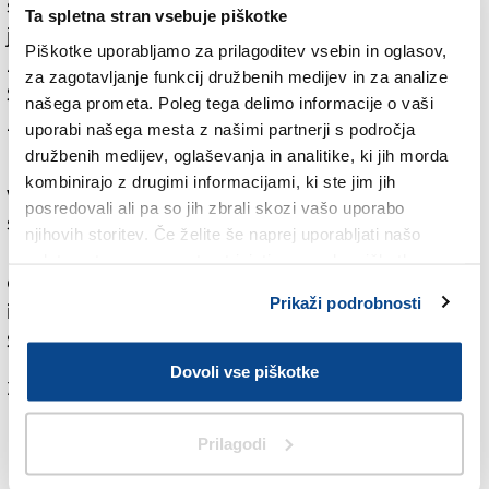
spomin na vojne grozote skupna vrednota. Poudaril
Ta spletna stran vsebuje piškotke
je, da je vojna terjala žrtve še po koncu spopadov
Piškotke uporabljamo za prilagoditev vsebin in oglasov,
zaradi neštetih neeksplodiranih ubojnih sredstev.
za zagotavljanje funkcij družbenih medijev in za analize
Spomniti se moramo bombardiranj krajev, v katerih
našega prometa. Poleg tega delimo informacije o vaši
živimo, in vztrajno graditi mir.
uporabi našega mesta z našimi partnerji s področja
družbenih medijev, oglaševanja in analitike, ki jih morda
Podobno je izpostavil Bubnič, ki je spomnil, da v
kombinirajo z drugimi informacijami, ki ste jim jih
vojnah še najbolj trpijo civilisti. Za glasbeno
posredovali ali pa so jih zbrali skozi vašo uporabo
spremljavo je poskrbel openski pevski zbor Stane
njihovih storitev. Če želite še naprej uporabljati našo
Malič, zbrane je pozdravil tudi predsednik tržaškega
spletno stran, se morate strinjati z uporabo piškotkov.
občinskega sveta Francesco di Paola Panteca. Venec
Prikaži podrobnosti
in spominsko tablo je blagoslovil domači župnik Rudy
Sabadin.
Dovoli vse piškotke
Za branje in pisanje komentarjev
je potrebna prijava
Prilagodi