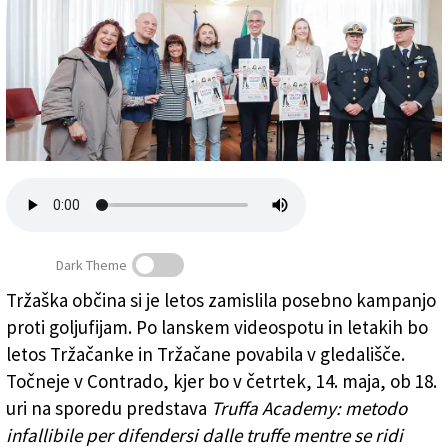
Založnik
Zadruga PD
Naročnine
Dark Theme
Tržaška občina si je letos zamislila posebno kampanjo
proti goljufijam. Po lanskem videospotu in letakih bo
S predstavitve projekta (OBČINA TRST)
letos Tržačanke in Tržačane povabila v gledališče.
Točneje v Contrado, kjer bo v četrtek, 14. maja, ob 18.
uri na sporedu predstava
Truffa Academy: metodo
infallibile per difendersi dalle truffe mentre se ridi