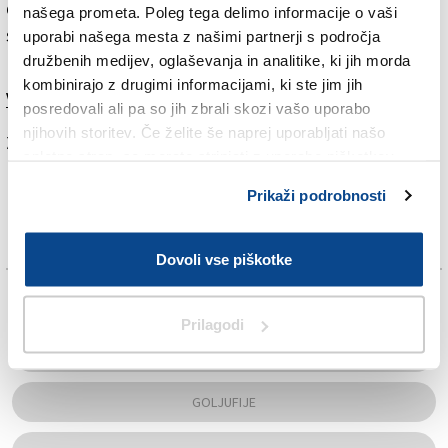
dodala, cilja občina na širšo publiko, ne samo na
našega prometa. Poleg tega delimo informacije o vaši
starejše in šibkejše prebivalce, »saj lahko vsak od nas
uporabi našega mesta z našimi partnerji s področja
pade v past prevare«.
družbenih medijev, oglaševanja in analitike, ki jih morda
kombinirajo z drugimi informacijami, ki ste jim jih
Več v današnjem (petkovem) Primorskem dnevniku.
posredovali ali pa so jih zbrali skozi vašo uporabo
njihovih storitev. Če želite še naprej uporabljati našo
Za branje in pisanje komentarjev
je potrebna prijava
spletno stran, se morate strinjati z uporabo piškotkov.
Prikaži podrobnosti
Dovoli vse piškotke
TAGS:
Prilagodi
GLEDALIŠČE
GOLJUFIJE