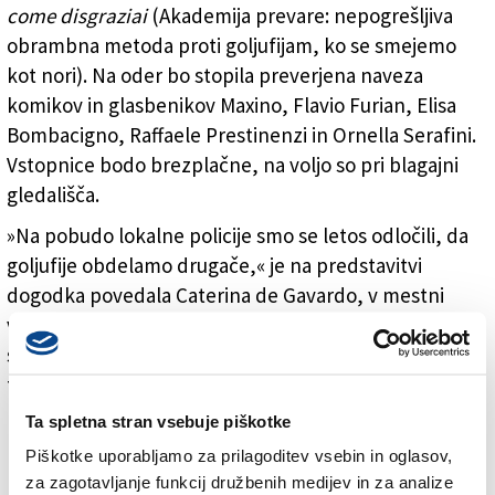
come disgraziai
(Akademija prevare: nepogrešljiva
obrambna metoda proti goljufijam, ko se smejemo
kot nori). Na oder bo stopila preverjena naveza
komikov in glasbenikov Maxino, Flavio Furian, Elisa
Bombacigno, Raffaele Prestinenzi in Ornella Serafini.
Vstopnice bodo brezplačne, na voljo so pri blagajni
gledališča.
»Na pobudo lokalne policije smo se letos odločili, da
goljufije obdelamo drugače,« je na predstavitvi
dogodka povedala Caterina de Gavardo, v mestni
vladi pristojna za varnost in lokalno policijo. »Nadaljuje
se sicer lanska kampanja #SOS Truffe, ki ima kot geslo
tri ključne besede: prepoznavanje, preventiva in
prijava. Žrtvam nudimo informacije, ki so potrebne za
Ta spletna stran vsebuje piškotke
prepoznavanje goljufov in goljufij, vse pa vabimo, naj
Piškotke uporabljamo za prilagoditev vsebin in oglasov,
prijavijo kaznivo dejanje, brez sramu.« S predstavo, je
za zagotavljanje funkcij družbenih medijev in za analize