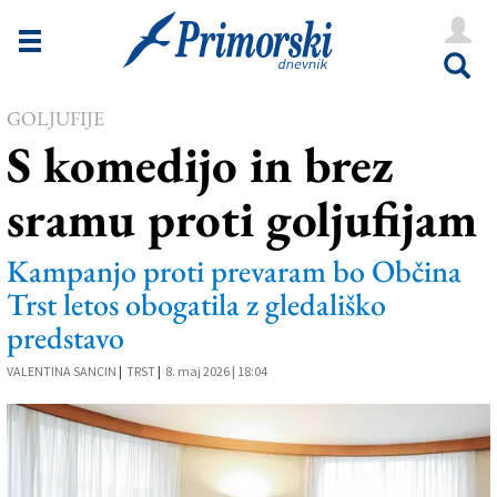
Novice
Tržaška
GOLJUFIJE
Goriška
S komedijo in brez
Kultura
sramu proti goljufijam
Šport
Še
Kampanjo proti prevaram bo Občina
Trst letos obogatila z gledališko
Vreme
predstavo
V Kioskih
VALENTINA SANCIN
|
TRST
|
8. maj 2026 | 18:04
Uredništvo
Oglasi