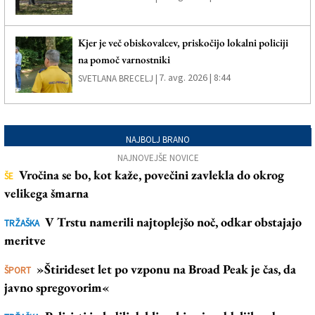
Kjer je več obiskovalcev, priskočijo lokalni policiji
na pomoč varnostniki
7. avg. 2026 | 8:44
SVETLANA BRECELJ |
NAJBOLJ BRANO
NAJNOVEJŠE NOVICE
Vročina se bo, kot kaže, povečini zavlekla do okrog
ŠE
velikega šmarna
V Trstu namerili najtoplejšo noč, odkar obstajajo
TRŽAŠKA
meritve
»Štirideset let po vzponu na Broad Peak je čas, da
ŠPORT
javno spregovorim«