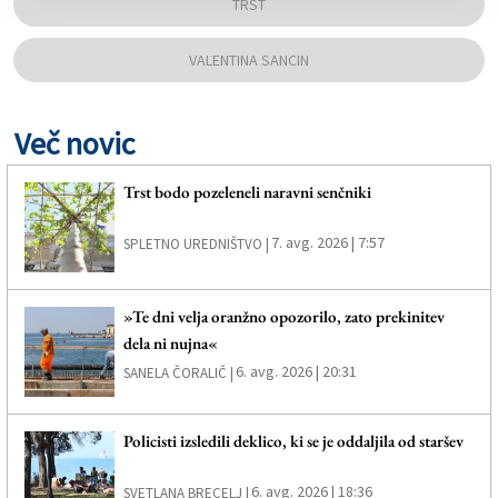
TRST
VALENTINA SANCIN
Več novic
Trst bodo pozeleneli naravni senčniki
7. avg. 2026 | 7:57
SPLETNO UREDNIŠTVO |
»Te dni velja oranžno opozorilo, zato prekinitev
dela ni nujna«
6. avg. 2026 | 20:31
SANELA ČORALIČ |
Policisti izsledili deklico, ki se je oddaljila od staršev
6. avg. 2026 | 18:36
SVETLANA BRECELJ |