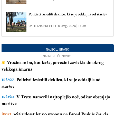
Policisti izsledili deklico, ki se je oddaljila od staršev
6. avg. 2026 | 18:36
SVETLANA BRECELJ |
NAJBOLJ BRANO
NAJNOVEJŠE NOVICE
Vročina se bo, kot kaže, povečini zavlekla do okrog
ŠE
velikega šmarna
Policisti izsledili deklico, ki se je oddaljila od
TRŽAŠKA
staršev
V Trstu namerili najtoplejšo noč, odkar obstajajo
TRŽAŠKA
meritve
»Štirideset let po vzponu na Broad Peak je čas, da
ŠPORT