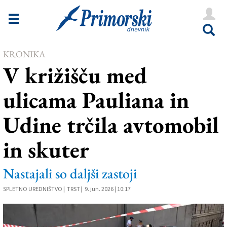
Novice
Tržaška
KRONIKA
Goriška
V križišču med
Kultura
ulicama Pauliana in
Šport
Udine trčila avtomobil
Še
in skuter
Vreme
V Kioskih
Nastajali so daljši zastoji
SPLETNO UREDNIŠTVO
|
TRST
|
9. jun. 2026 | 10:17
Uredništvo
Oglasi