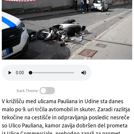
Založnik
Zadruga PD
Naročnine
Dark Theme
V križišču med ulicama Pauliana in Udine sta danes
malo po 9. uri trčila avtomobil in skuter. Zaradi razlitja
Prizorišče nesreče (FOTODAMJ@N)
tekočine na cestišče in odpravljanja posledic nesreče
so Ulico Pauliana, kamor zavija dobršen del prometa
iz Ulice Commerciale, prehodno zaprli za promet.