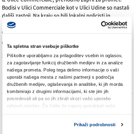
Bodisi v Ulici Commerciale kot v Ulici Udine so nastali
daljši zastoji. Na kraju so bili lokalni policisti in
reševalci službe 118 ter delavci, ki so odstranjevali
oljnati madež na cestišču.
O stanju udeležencev v nesreči za zdaj ni podatkov.
Ta spletna stran vsebuje piškotke
Za branje in pisanje komentarjev
je potrebna prijava
Piškotke uporabljamo za prilagoditev vsebin in oglasov,
za zagotavljanje funkcij družbenih medijev in za analize
našega prometa. Poleg tega delimo informacije o vaši
uporabi našega mesta z našimi partnerji s področja
družbenih medijev, oglaševanja in analitike, ki jih morda
kombinirajo z drugimi informacijami, ki ste jim jih
posredovali ali pa so jih zbrali skozi vašo uporabo
TAGS:
njihovih storitev. Če želite še naprej uporabljati našo
spletno stran, se morate strinjati z uporabo piškotkov.
KRONIKA
Prikaži podrobnosti
SPLETNO UREDNIŠTVO