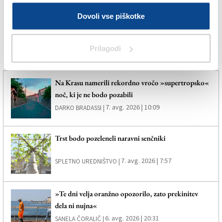
Dovoli vse piškotke
TRST
Prilagodi
Več novic
Na Krasu namerili rekordno vročo »supertropsko«
noč, ki je ne bodo pozabili
7. avg. 2026 | 10:09
DARKO BRADASSI |
Trst bodo pozeleneli naravni senčniki
7. avg. 2026 | 7:57
SPLETNO UREDNIŠTVO |
»Te dni velja oranžno opozorilo, zato prekinitev
dela ni nujna«
6. avg. 2026 | 20:31
SANELA ČORALIČ |