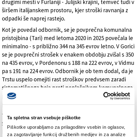
drugimi mesti v Furlaniji - Julijski krajini, temveč tudi v
širšem italijanskem prostoru, kjer stroški ravnanja z
odpadki še naprej rastejo.
Kot je povedal odbornik, se je povprečna komunalna
pristojbina (Tari) med letoma 2020 in 2025 povečala le
minimalno - s približno 344 na 345 evrov letno. V Gorici
se je povprečni strošek v enakem obdobju zvišal s 350
na 435 evrov, v Pordenonu s 188 na 222 evrov, v Vidmu
pa s 191 na 224 evrov. Odbornik je ob tem dodal, da je
Trstu uspelo omejiti rast stroškov predvsem zaradi
sistematičnega boja proti neplačnikom komunalnega
prispevka. Samo letos je občini uspelo zagotoviti
približno 3,6 milijona evrov prihrankov, ki zmanjšujejo
znesek davka.
Ta spletna stran vsebuje piškotke
Skupni strošek sistema ravnanja z odpadki bi sicer
Piškotke uporabljamo za prilagoditev vsebin in oglasov,
lahko letos brez dodatnih ukrepov znašal približno
za zagotavljanje funkcij družbenih medijev in za analize