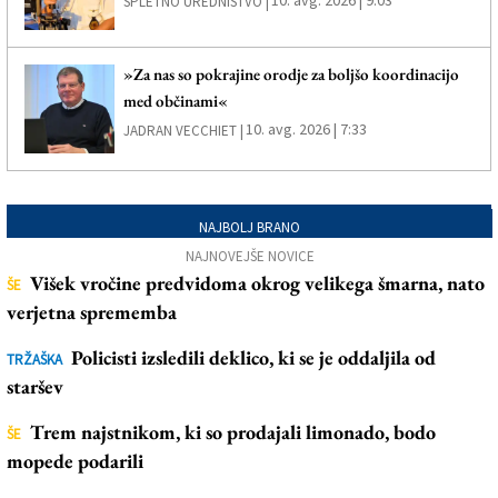
SPLETNO UREDNIŠTVO |
»Za nas so pokrajine orodje za boljšo koordinacijo
med občinami«
10. avg. 2026 | 7:33
JADRAN VECCHIET |
NAJBOLJ BRANO
NAJNOVEJŠE NOVICE
Višek vročine predvidoma okrog velikega šmarna, nato
ŠE
verjetna sprememba
Policisti izsledili deklico, ki se je oddaljila od
TRŽAŠKA
staršev
Trem najstnikom, ki so prodajali limonado, bodo
ŠE
mopede podarili