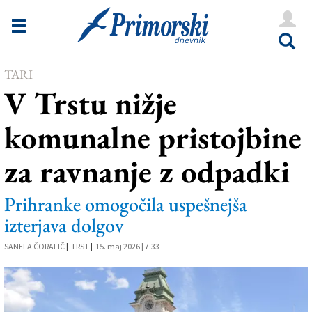
Novice
Tržaška
TARI
Goriška
V Trstu nižje
Kultura
komunalne pristojbine
Šport
za ravnanje z odpadki
Še
Vreme
Prihranke omogočila uspešnejša
izterjava dolgov
V Kioskih
SANELA ČORALIČ
|
TRST
|
15. maj 2026 | 7:33
Uredništvo
Oglasi