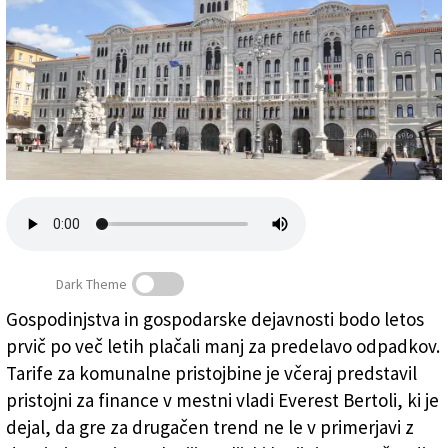
Založnik
Zadruga PD
Naročnine
Dark Theme
Gospodinjstva in gospodarske dejavnosti bodo letos
prvič po več letih plačali manj za predelavo odpadkov.
Tržaška mestna hiša (ARHIV)
Tarife za komunalne pristojbine je včeraj predstavil
pristojni za finance v mestni vladi Everest Bertoli, ki je
dejal, da gre za drugačen trend ne le v primerjavi z