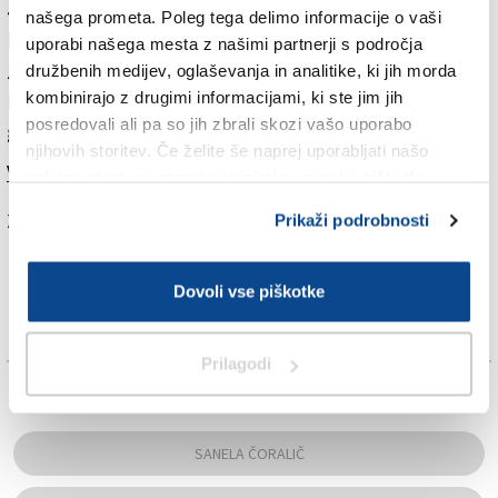
43,3 milijona evrov. Po zaslugi izterjanih dolgov se je
našega prometa. Poleg tega delimo informacije o vaši
končni strošek znižal na 39,7 milijona evrov. Letošnje
uporabi našega mesta z našimi partnerji s področja
znižanje bodo občutili skoraj vsi uporabniki sistema.
družbenih medijev, oglaševanja in analitike, ki jih morda
kombinirajo z drugimi informacijami, ki ste jim jih
Računi se ne bodo znižali le pri enočlanskih
posredovali ali pa so jih zbrali skozi vašo uporabo
gospodinjstvih.
njihovih storitev. Če želite še naprej uporabljati našo
Več v današnjem (petkovem) Primorskem dnevniku.
spletno stran, se morate strinjati z uporabo piškotkov.
Za branje in pisanje komentarjev
je potrebna prijava
Prikaži podrobnosti
Dovoli vse piškotke
Prilagodi
TAGS:
SANELA ČORALIČ