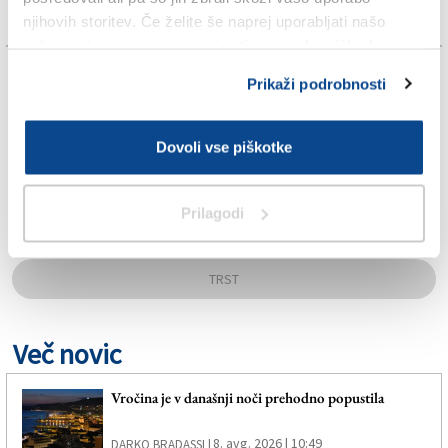
njihovih storitev. Če želite še naprej uporabljati našo
spletno stran, se morate strinjati z uporabo piškotkov.
TAGS:
Prikaži podrobnosti
BURLO GAROFOLO
Dovoli vse piškotke
HUMANITARNA POMOČ
Prilagodi
SPLETNO UREDNIŠTVO
TRST
Več novic
Vročina je v današnji noči prehodno popustila
8. avg. 2026 | 10:49
DARKO BRADASSI |