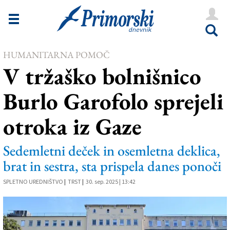
Novice
Tržaška
HUMANITARNA POMOČ
Goriška
V tržaško bolnišnico
Kultura
Burlo Garofolo sprejeli
Šport
otroka iz Gaze
Še
Vreme
Sedemletni deček in osemletna deklica,
brat in sestra, sta prispela danes ponoči
V Kioskih
SPLETNO UREDNIŠTVO
|
TRST
|
30. sep. 2025 | 13:42
Uredništvo
Oglasi