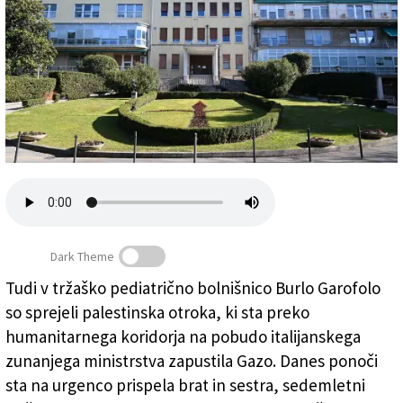
Založnik
Zadruga PD
Naročnine
Dark Theme
Tudi v tržaško pediatrično bolnišnico Burlo Garofolo
Pediatrična bolnišnica Burlo Garofolo v Trstu
so sprejeli palestinska otroka, ki sta preko
(FOTODAMJ@N)
humanitarnega koridorja na pobudo italijanskega
zunanjega ministrstva zapustila Gazo. Danes ponoči
sta na urgenco prispela brat in sestra, sedemletni