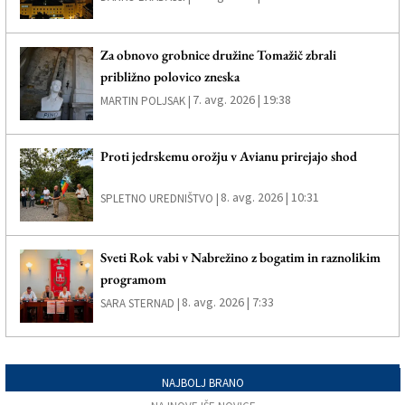
Za obnovo grobnice družine Tomažič zbrali
približno polovico zneska
7. avg. 2026 | 19:38
MARTIN POLJSAK |
Proti jedrskemu orožju v Avianu prirejajo shod
8. avg. 2026 | 10:31
SPLETNO UREDNIŠTVO |
Sveti Rok vabi v Nabrežino z bogatim in raznolikim
programom
8. avg. 2026 | 7:33
SARA STERNAD |
NAJBOLJ BRANO