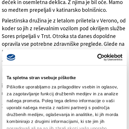
deček in osemletna deklica. Z njima je bil oče. Mamo
so medtem prepeljali v katinarsko bolnišnico.
Palestinska družina je z letalom priletela v Verono, od
koder so jih z reševalnim vozilom pod okriljem službe
Sores pripeljali v Trst. Otroka sta danes dopoldne
opravila vse potrebne zdravniške preglede. Glede na
težke razmere, iz katerih prihajata, je njuno
zdravstveno stanje na splošno ocenjeno kot dobro.
Izraelska vojska medtem še naprej nadaljuje obsežne
napade na Gazo. Vojaki prodirajo vse globlje v mesto
Ta spletna stran vsebuje piškotke
in so več sto tisoč Palestincem ukazali, naj se
Piškotke uporabljamo za prilagoditev vsebin in oglasov,
umaknejo stran.
za zagotavljanje funkcij družbenih medijev in za analize
našega prometa. Poleg tega delimo informacije o vaši
Za branje in pisanje komentarjev
je potrebna prijava
uporabi našega mesta z našimi partnerji s področja
družbenih medijev, oglaševanja in analitike, ki jih morda
kombinirajo z drugimi informacijami, ki ste jim jih
posredovali ali pa so jih zbrali skozi vašo uporabo