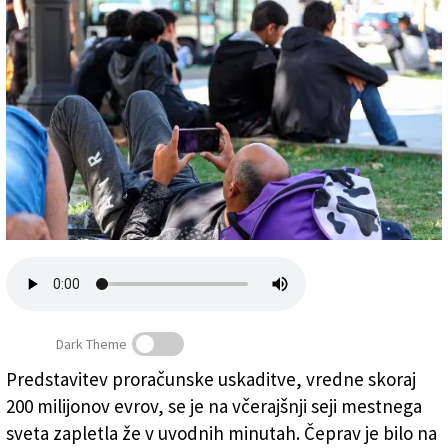
Založnik
Zadruga PD
Naročnine
Dark Theme
Predstavitev proračunske uskaditve, vredne skoraj
Na trgu pred tržaško železniško postajo se zadržujejo
200 milijonov evrov, se je na včerajšnji seji mestnega
migranti, kar bi mestna uprava rada preprečila
sveta zapletla že v uvodnih minutah. Čeprav je bilo na