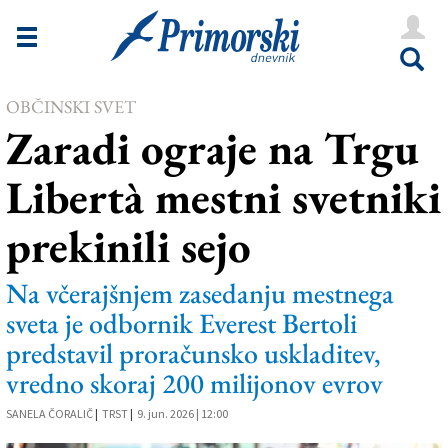
Novice
Tržaška
OBČINSKI SVET
Goriška
Zaradi ograje na Trgu
Kultura
Libertà mestni svetniki
Šport
prekinili sejo
Še
Vreme
Na včerajšnjem zasedanju mestnega
sveta je odbornik Everest Bertoli
V Kioskih
predstavil proračunsko uskladitev,
vredno skoraj 200 milijonov evrov
Uredništvo
SANELA ČORALIČ
|
TRST
|
9. jun. 2026 | 12:00
Oglasi