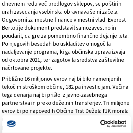
dnevnem redu več predlogov sklepov, se po štirih
urah zasedanja vsebinska obravnava še ni začela.
Odgovorni za mestne finance v mestni vladi Everest
Bertoli je dokument predstavil samozavestno in
poudaril, da gre za pomembno finančno dejanje leta.
Po njegovih besedah bo uskladitev omogočila
nadaljevanje programa, ki ga občinska uprava izvaja
od oktobra 2021, ter zagotovila sredstva za številne
načrtovane projekte.
Približno 16 milijonov evrov naj bi bilo namenjenih
tekočim stroškom občine, 182 pa investicijam. Večina
tega denarja naj bi prišlo iz javno-zasebnega
partnerstva in preko deželnih transferjev. Tri milijone
evrov bi po napovedih Občine Trst Dežela FJK morala
nameniti postavitvi ograje okoli Trga Libertà, kjer
prihaja do incidentov med migranti, ki se tam