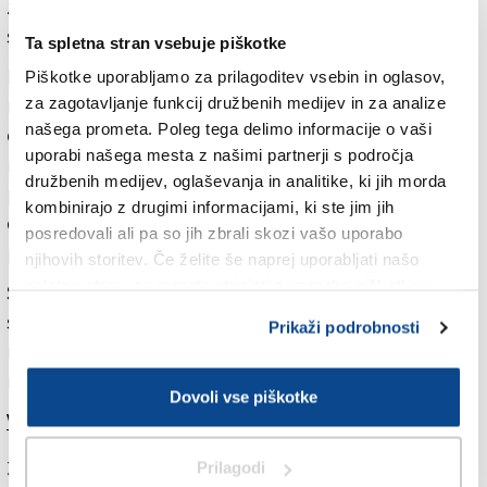
zadržujejo. In prav ta točka je povzročila zadrego, ki je
sejo mestnega sveta prekinila za debelo uro.
Ta spletna stran vsebuje piškotke
Po Bertolijevi predstavitvi vsebine dokumenta je
Piškotke uporabljamo za prilagoditev vsebin in oglasov,
mestni svetnik Giovanni Barbo (Demokratska stranka)
za zagotavljanje funkcij družbenih medijev in za analize
našega prometa. Poleg tega delimo informacije o vaši
opozoril na domnevne nejasnosti glede financiranja
uporabi našega mesta z našimi partnerji s področja
načrtovane ograje. Po informacijah, ki jih je pridobil
družbenih medijev, oglaševanja in analitike, ki jih morda
pri občinskih službah, za projekt ni bilo ne
kombinirajo z drugimi informacijami, ki ste jim jih
odobrenega financiranja ne vložene prošnje za
posredovali ali pa so jih zbrali skozi vašo uporabo
pridobitev sredstev.
njihovih storitev. Če želite še naprej uporabljati našo
spletno stran, se morate strinjati z uporabo piškotkov.
Sledilo je posvetovanje med odbornikom, uradniki in
strokovnimi službami. Desetminutna prekinitev,
Prikaži podrobnosti
namenjena preverjanju dokumentacije, se je
raztegnila na debelo uro.
Dovoli vse piškotke
Več v današnjem (torkovem) Primorskem dnevniku.
Za branje in pisanje komentarjev
je potrebna prijava
Prilagodi