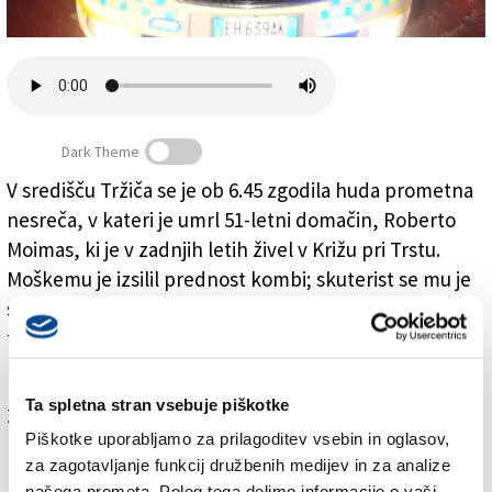
Založnik
Zadruga PD
Naročnine
Dark Theme
V središču Tržiča se je ob 6.45 zgodila huda prometna
nesreča, v kateri je umrl 51-letni domačin, Roberto
Križan s skuterjem v smrt
Moimas, ki je v zadnjih letih živel v Križu pri Trstu.
Moškemu je izsilil prednost kombi; skuterist se mu je
skušal izogniti, vendar ga je vseeno zadel in zatem
trčil še v avtomobil, ki je pripeljal z nasprotne strani.
Umrl je na kraju nesreče.
Ta spletna stran vsebuje piškotke
Za branje in pisanje komentarjev
je potrebna prijava
Piškotke uporabljamo za prilagoditev vsebin in oglasov,
za zagotavljanje funkcij družbenih medijev in za analize
našega prometa. Poleg tega delimo informacije o vaši