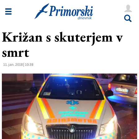
Novice
Tržaška
Križan s skuterjem v
Goriška
smrt
Kultura
Šport
11. jan. 2018 | 10:38
Še
Vreme
V Kioskih
Uredništvo
Oglasi