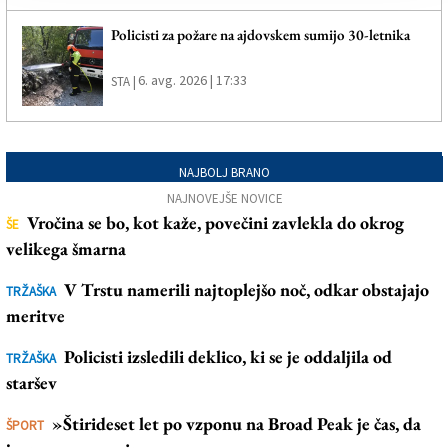
Policisti za požare na ajdovskem sumijo 30-letnika
6. avg. 2026 | 17:33
STA |
NAJBOLJ BRANO
NAJNOVEJŠE NOVICE
Vročina se bo, kot kaže, povečini zavlekla do okrog
ŠE
velikega šmarna
V Trstu namerili najtoplejšo noč, odkar obstajajo
TRŽAŠKA
meritve
Policisti izsledili deklico, ki se je oddaljila od
TRŽAŠKA
staršev
»Štirideset let po vzponu na Broad Peak je čas, da
ŠPORT