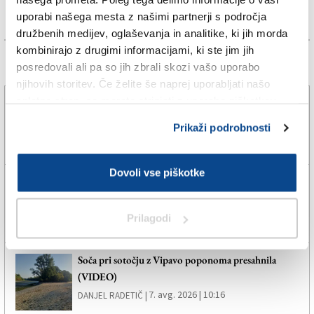
uporabi našega mesta z našimi partnerji s področja
družbenih medijev, oglaševanja in analitike, ki jih morda
kombinirajo z drugimi informacijami, ki ste jim jih
Več novic
posredovali ali pa so jih zbrali skozi vašo uporabo
njihovih storitev. Če želite še naprej uporabljati našo
spletno stran, se morate strinjati z uporabo piškotkov.
Gradnja železniškega povezovalnega loka se bo začela
pred koncem letošnjega leta
Prikaži podrobnosti
7. avg. 2026 | 7:11
DANJEL RADETIČ |
Dovoli vse piškotke
Poziv k ustvarjanju izven ustaljenih okvirjev
7. avg. 2026 | 11:11
DANJEL RADETIČ |
Prilagodi
Soča pri sotočju z Vipavo poponoma presahnila
(VIDEO)
7. avg. 2026 | 10:16
DANJEL RADETIČ |