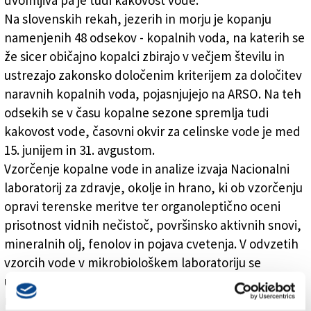
dvomljiva pa je tudi kakovost vode.
Na slovenskih rekah, jezerih in morju je kopanju
namenjenih 48 odsekov - kopalnih voda, na katerih se
že sicer običajno kopalci zbirajo v večjem številu in
ustrezajo zakonsko določenim kriterijem za določitev
naravnih kopalnih voda, pojasnjujejo na ARSO. Na teh
odsekih se v času kopalne sezone spremlja tudi
kakovost vode, časovni okvir za celinske vode je med
15. junijem in 31. avgustom.
Vzorčenje kopalne vode in analize izvaja Nacionalni
laboratorij za zdravje, okolje in hrano, ki ob vzorčenju
opravi terenske meritve ter organoleptično oceni
prisotnost vidnih nečistoč, površinsko aktivnih snovi,
mineralnih olj, fenolov in pojava cvetenja. V odvzetih
vzorcih vode v mikrobiološkem laboratoriju se
ugotavlja prisotnost dveh bakterij, ki sta pokazatelja
morebitnega fekalnega onesnaženja, to sta