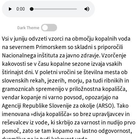
Založnik
Zadruga PD
Dark Theme
Naročnine
Vsi v juniju odvzeti vzorci na območju kopalnih voda
na severnem Primorskem so skladni s priporočili
Voda povsod čista
Nacionalnega inštituta za javno zdravje. Vzorčenje
kakovosti se v času kopalne sezone izvaja vsakih
štirinajst dni. V poletni vročini se številna mesta ob
slovenskih rekah, jezerih, morju, pa tudi ribnikih in
gramoznicah spremenijo v priložnostna kopališča,
vendar kopanje ni varno povsod, opozarjajo na
Agenciji Republike Slovenije za okolje (ARSO). Tako
imenovana »divja kopališča« so brez upravljavcev in
reševalcev iz vode, ki skrbijo za varnost in nudijo prvo
pomoč, zato se tam kopamo na lastno odgovornost,