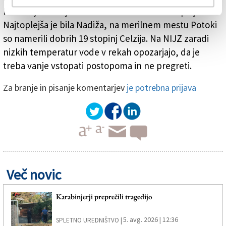
Hotešk je včeraj čez dan imela dobrih 15 stopinj.
Najtoplejša je bila Nadiža, na merilnem mestu Potoki
so namerili dobrih 19 stopinj Celzija. Na NIJZ zaradi
nizkih temperatur vode v rekah opozarjajo, da je
treba vanje vstopati postopoma in ne pregreti.
Za branje in pisanje komentarjev
je potrebna prijava
Več novic
Karabinjerji preprečili tragedijo
5. avg. 2026 | 12:36
SPLETNO UREDNIŠTVO |