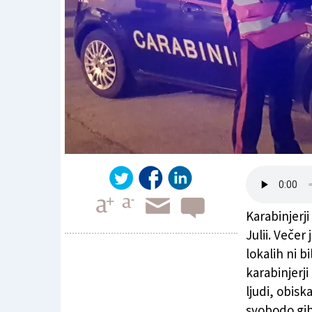
Karabinjerji
Julii. Večer
lokalih ni b
karabinjerji
Vinjena turista razgrajala po Gradežu
ljudi, obisk
svobodo gib