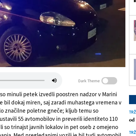
Dark Theme
 so minuli petek izvedli poostren nadzor v Marini
 je bil dokaj miren, saj zaradi muhastega vremena v
ilo značilne poletne gneče; kljub temu so
TRŽ
 ustavili 55 avtomobilov in preverili identiteto 110
od 
ali so trinajst javnih lokalov in pet oseb z omejeno
TRŽ
anja. Med pregledanimi vozili je bil tudi avtomobil