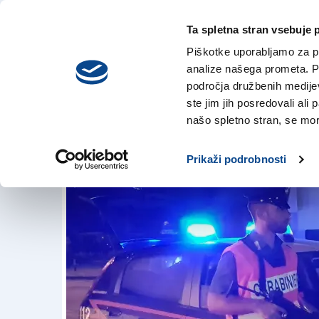
Ta spletna stran vsebuje 
VREME
torek,
DANES
Piškotke uporabljamo za pr
4. avgusta 2026
analize našega prometa. Po
področja družbenih medijev,
ste jim jih posredovali ali 
Vinjena turista ra
našo spletno stran, se mora
25. jul. 2018 | 17:01
Prikaži podrobnosti