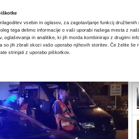
piškotke
ilagoditev vsebin in oglasov, za zagotavljanje funkcij družbenih 
leg tega delimo informacije o vaši uporabi našega mesta z našim
NOVICE
TRŽAŠKA
GORIŠKA
KULTURA
ŠPORT
ŠE
 oglaševanja in analitike, ki jih morda kombinirajo z drugimi inf
pa so jih zbrali skozi vašo uporabo njihovih storitev. Če želite še 
zgrajala po Gradežu
te strinjati z uporabo piškotkov.
V