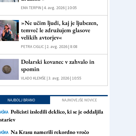
4. avg. 2026 | 10:05
EMA TERPIN |
»Ne učim ljudi, kaj je ljubezen,
temveč le združujem glasove
velikih avtorjev«
2. avg. 2026 | 8:08
PETRA CIGLIC |
Dolarski kovanec v zahvalo in
spomin
3. avg. 2026 | 10:55
VLADO KLEMŠE |
NAJBOLJ BRANO
NAJNOVEJŠE NOVICE
Policisti izsledili deklico, ki se je oddaljila
AŠKA
staršev
Na Krasu namerili rekordno vročo
AŠKA