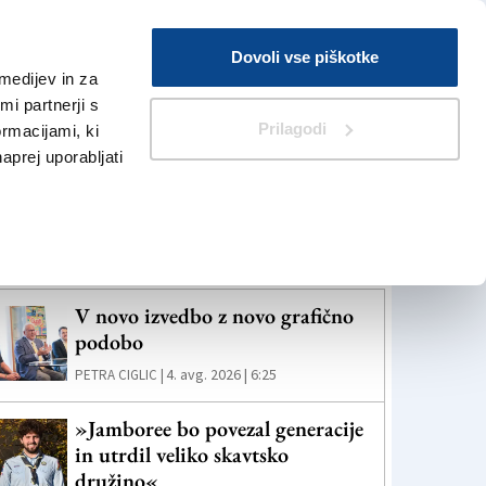
Prijava
Dovoli vse piškotke
medijev in za
Iskanje
V Kioskih
i partnerji s
Prilagodi
ormacijami, ki
naprej uporabljati
eč novic
V novo izvedbo z novo grafično
podobo
4. avg. 2026 | 6:25
PETRA CIGLIC |
»Jamboree bo povezal generacije
in utrdil veliko skavtsko
družino«