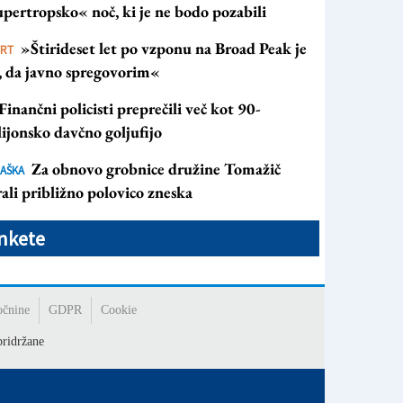
pertropsko« noč, ki je ne bodo pozabili
»Štirideset let po vzponu na Broad Peak je
ORT
s, da javno spregovorim«
Finančni policisti preprečili več kot 90-
ijonsko davčno goljufijo
Za obnovo grobnice družine Tomažič
AŠKA
ali približno polovico zneska
nkete
očnine
GDPR
Cookie
ridržane