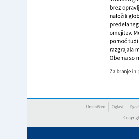
brez opravl
naložili glo
predelanega 
omejitev. M
pomoč tudi 
razgrajala m
Obema so na
Za branje in
Uredništvo
Oglasi
Zgod
Copyrig