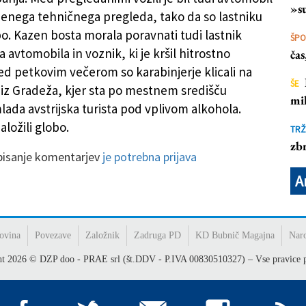
»su
jenega tehničnega pregleda, tako da so lastniku
bo. Kazen bosta morala poravnati tudi lastnik
ŠP
avtomobila in voznik, ki je kršil hitrostno
ča
ed petkovim večerom so karabinjerje klicali na
ŠE
iz Gradeža, kjer sta po mestnem središču
mil
lada avstrijska turista pod vplivom alkohola.
ložili globo.
TRŽ
zbr
 pisanje komentarjev
je potrebna prijava
A
ovina
Povezave
Založnik
Zadruga PD
KD Bubnič Magajna
Nar
ht
2026
© DZP doo - PRAE srl (št.DDV - P.IVA 00830510327) – Vse pravice p