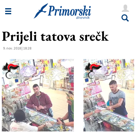
Novice
Tržaška
Prijeli tatova srečk
Goriška
Kultura
9. nov. 2018 | 18:28
Šport
Še
Vreme
V Kioskih
Uredništvo
Oglasi