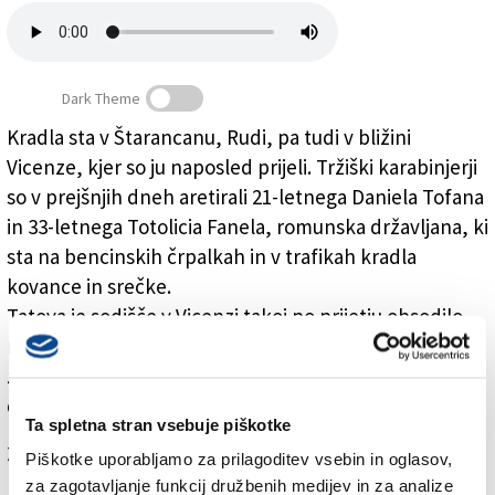
Založnik
Zadruga PD
Dark Theme
Naročnine
Kradla sta v Štarancanu, Rudi, pa tudi v bližini
Vicenze, kjer so ju naposled prijeli. Tržiški karabinjerji
Prijeli tatova srečk
so v prejšnjih dneh aretirali 21-letnega Daniela Tofana
in 33-letnega Totolicia Fanela, romunska državljana, ki
sta na bencinskih črpalkah in v trafikah kradla
kovance in srečke.
Tatova je sodišče v Vicenzi takoj po prijetju obsodilo
na šestmesečno zaporno kazen, goriški kvestor pa je
zoper njiju odredil petletno prepoved vstopa v
državo.
Ta spletna stran vsebuje piškotke
Za branje in pisanje komentarjev
je potrebna prijava
Piškotke uporabljamo za prilagoditev vsebin in oglasov,
za zagotavljanje funkcij družbenih medijev in za analize