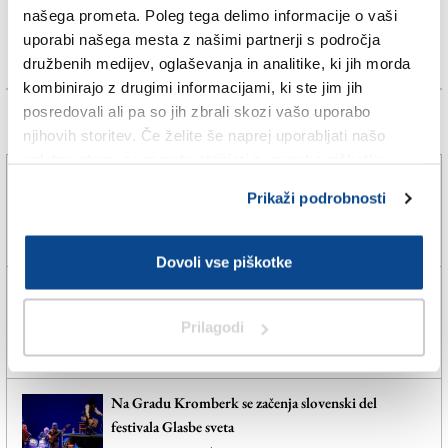
našega prometa. Poleg tega delimo informacije o vaši
uporabi našega mesta z našimi partnerji s področja
družbenih medijev, oglaševanja in analitike, ki jih morda
kombinirajo z drugimi informacijami, ki ste jim jih
posredovali ali pa so jih zbrali skozi vašo uporabo
Več novic
njihovih storitev. Če želite še naprej uporabljati našo
spletno stran, se morate strinjati z uporabo piškotkov.
Karabinjerji preprečili tragedijo
Prikaži podrobnosti
5. avg. 2026 | 12:36
SPLETNO UREDNIŠTVO |
Dovoli vse piškotke
Zagorelo grmičevje v bližini avtocestnega nadvoza
Prilagodi
5. avg. 2026 | 12:05
SPLETNO UREDNIŠTVO |
Na Gradu Kromberk se začenja slovenski del
festivala Glasbe sveta