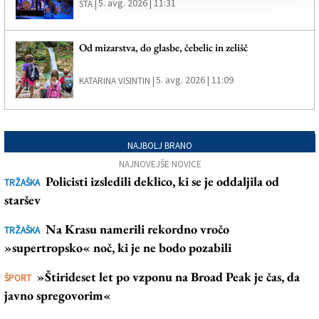
5. avg. 2026 | 11:31
STA |
Od mizarstva, do glasbe, čebelic in zelišč
5. avg. 2026 | 11:09
KATARINA VISINTIN |
NAJBOLJ BRANO
NAJNOVEJŠE NOVICE
Policisti izsledili deklico, ki se je oddaljila od
TRŽAŠKA
staršev
Na Krasu namerili rekordno vročo
TRŽAŠKA
»supertropsko« noč, ki je ne bodo pozabili
»Štirideset let po vzponu na Broad Peak je čas, da
ŠPORT
javno spregovorim«