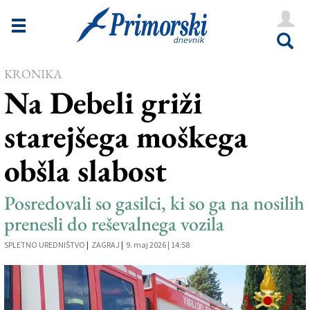
Novice
Tržaška
KRONIKA
Goriška
Na Debeli griži
Kultura
starejšega moškega
Šport
obšla slabost
Še
Vreme
Posredovali so gasilci, ki so ga na nosilih
prenesli do reševalnega vozila
V Kioskih
SPLETNO UREDNIŠTVO
|
ZAGRAJ
|
9. maj 2026 | 14:58
Uredništvo
Oglasi