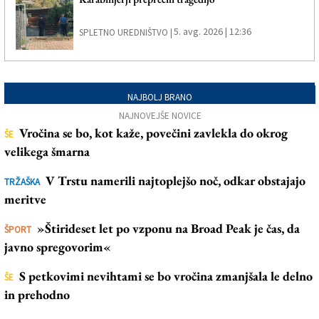
5. avg. 2026 | 12:36
SPLETNO UREDNIŠTVO |
NAJBOLJ BRANO
NAJNOVEJŠE NOVICE
Vročina se bo, kot kaže, povečini zavlekla do okrog
ŠE
velikega šmarna
V Trstu namerili najtoplejšo noč, odkar obstajajo
TRŽAŠKA
meritve
»Štirideset let po vzponu na Broad Peak je čas, da
ŠPORT
javno spregovorim«
S petkovimi nevihtami se bo vročina zmanjšala le delno
ŠE
in prehodno