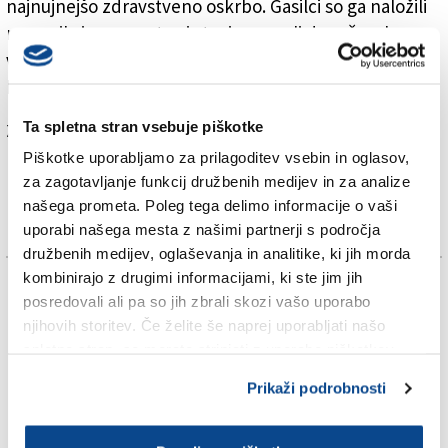
najnujnejšo zdravstveno oskrbo. Gasilci so ga naložili
na nosila in ga po strmi stezi prenesli do reševalnega
vozila, s katerim so ga nato reševalci prepeljali v
bolnišnico.
Ta spletna stran vsebuje piškotke
Za branje in pisanje komentarjev
je potrebna prijava
Piškotke uporabljamo za prilagoditev vsebin in oglasov,
za zagotavljanje funkcij družbenih medijev in za analize
našega prometa. Poleg tega delimo informacije o vaši
uporabi našega mesta z našimi partnerji s področja
družbenih medijev, oglaševanja in analitike, ki jih morda
kombinirajo z drugimi informacijami, ki ste jim jih
TAGS:
posredovali ali pa so jih zbrali skozi vašo uporabo
njihovih storitev. Če želite še naprej uporabljati našo
KRONIKA
spletno stran, se morate strinjati z uporabo piškotkov.
Prikaži podrobnosti
SPLETNO UREDNIŠTVO
ZAGRAJ