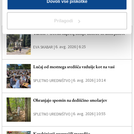
Dovoli vse piškotke
Več novic
Prilagodi
Turisti v Gorici najbolj cenijo čistočo in umirjenost
6. avg. 2026 | 6:25
EVA SKABAR |
Lučaj od mestnega središča vzdušje kot na vasi
6. avg. 2026 | 10:14
SPLETNO UREDNIŠTVO |
Ohranjajo spomin na dediščino smolarjev
6. avg. 2026 | 10:55
SPLETNO UREDNIŠTVO |
Karabinjerji preprečili tragedijo