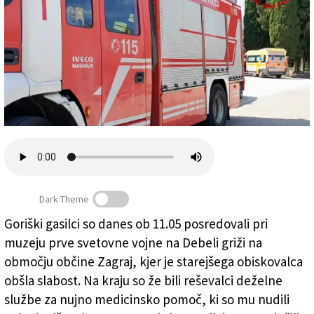
Založnik
Zadruga PD
Naročnine
Dark Theme
Goriški gasilci so danes ob 11.05 posredovali pri
Gasilci so moškega na nosilih prenesli do reševalnega
muzeju prve svetovne vojne na Debeli griži na
vozila (GASILCI)
območju občine Zagraj, kjer je starejšega obiskovalca
obšla slabost. Na kraju so že bili reševalci deželne
službe za nujno medicinsko pomoč, ki so mu nudili