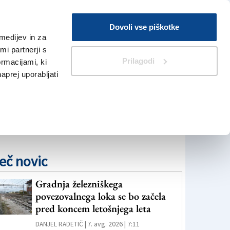
Prijava
Dovoli vse piškotke
medijev in za
Iskanje
V Kioskih
i partnerji s
Prilagodi
ormacijami, ki
naprej uporabljati
eč novic
Gradnja železniškega
povezovalnega loka se bo začela
pred koncem letošnjega leta
7. avg. 2026 | 7:11
DANJEL RADETIČ |