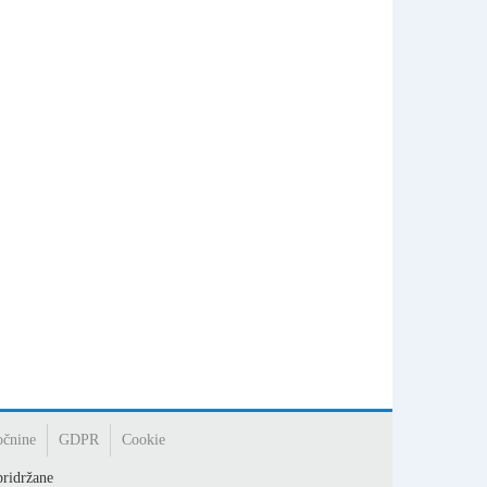
očnine
GDPR
Cookie
ridržane