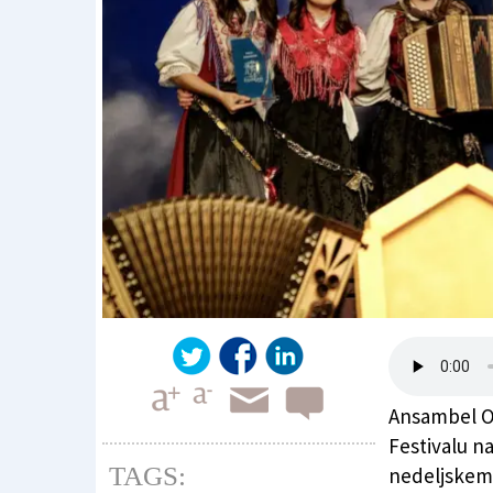
Ansambel Ob
Festivalu n
TAGS:
nedeljskem 
Ansambel Obisk je z nežnim valčkom slavil na