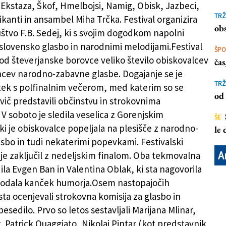
Ekstaza, Škof, Hmelbojsi, Namig, Obisk, Jazbeci,
TRŽ
ikanti in ansambel Miha Trčka. Festival organizira
obs
tvo F.B. Sedej, ki s svojim dogodkom napolni
 slovensko glasbo in narodnimi melodijami.Festival
ŠP
 pod števerjanske borovce veliko število obiskovalcev
ča
cev narodno-zabavne glasbe. Dogajanje se je
TRŽ
tek s polfinalnim večerom, med katerim so se
od 
vič predstavili občinstvu in strokovnima
V soboto je sledila veselica z Gorenjskim
ŠE
ki je obiskovalce popeljala na plesišče z narodno-
le
sbo in tudi nekaterimi popevkami. Festivalski
A
je zaključil z nedeljskim finalom. Oba tekmovalna
ila Evgen Ban in Valentina Oblak, ki sta nagovorila
dodala kanček humorja.Osem nastopajočih
ta ocenjevali strokovna komisija za glasbo in
besedilo. Prvo so letos sestavljali Marijana Mlinar,
, Patrick Quaggiato, Nikolaj Pintar (kot predstavnik