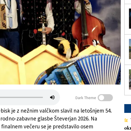
Dark Theme
isk je z nežnim valčkom slavil na letošnjem 54.
arodno-zabavne glasbe Števerjan 2026. Na
ŠE
finalnem večeru se je predstavilo osem
ok
 letošnjem 54. Festivalu narodno-zabavne glasbe