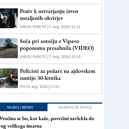
Poziv k ustvarjanju izven
ustaljenih okvirjev
7. avg. 2026 | 11:11
DANJEL RADETIČ |
Soča pri sotočju z Vipavo
poponoma presahnila (VIDEO)
7. avg. 2026 | 10:16
DANJEL RADETIČ |
Policisti za požare na ajdovskem
sumijo 30-letnika
6. avg. 2026 | 17:33
STA |
NAJBOLJ BRANO
NAJNOVEJŠE NOVICE
Vročina se bo, kot kaže, povečini zavlekla do
rog velikega šmarna