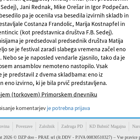
. Sedej), Jani Rednak, Mike Orešar in Igor Podpečan.
besedilo pa je ocenila vsa besedila izvirnih skladb in
sestavljale Costanza Frandolic, Marija Kostnapfel in
ntincic (kot predstavnica društva F.B. Sedej).
ijama je predsedoval predsednik društva Matija
ljo se je festival zaradi slabega vremena začel eno
. Nebo se je naposled vendarle zjasnilo, tako da je
 osem ansamblov nemoteno nastopilo. Vsak
 je predstavil z dvema skladbama: eno iz
n eno izvirno, ki je bila prvič predstavljena.
išnjem (torkovem) Primorskem dnevniku
 pisanje komentarjev
je potrebna prijava
ovina
Povezave
Založnik
Zadruga PD
KD Bubnič Magajna
Nar
ht
2026
© DZP doo - PRAE srl (št.DDV - P.IVA 00830510327) – Vse pravice p