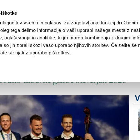
piškotke
ilagoditev vsebin in oglasov, za zagotavljanje funkcij družbenih 
leg tega delimo informacije o vaši uporabi našega mesta z našim
NOVICE
TRŽAŠKA
GORIŠKA
KULTURA
ŠPORT
ŠE
 oglaševanja in analitike, ki jih morda kombinirajo z drugimi inf
pa so jih zbrali skozi vašo uporabo njihovih storitev. Če želite še 
te strinjati z uporabo piškotkov.
 ansambel Obisk
 narodno-zabavne glasbe Števerjan 2026
V