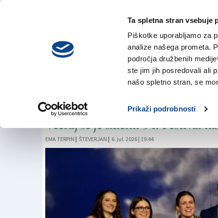
Ta spletna stran vsebuje 
VREME
petek,
DANES
Piškotke uporabljamo za pr
7. avgusta 2026
analize našega prometa. Po
področja družbenih medijev,
ste jim jih posredovali ali 
FESTIVAL ŠTEVERJAN
našo spletno stran, se mora
Pod Borovci slavil
Prikaži podrobnosti
Včeraj se je sklenil 54. Festival
EMA TERPIN
|
ŠTEVERJAN
|
6. jul. 2026 | 19:44