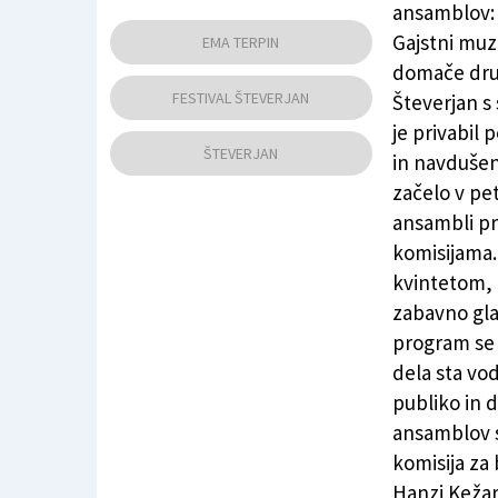
ansamblov: 
Števerjan 2026
(
SKPD Frančišek B. Sedej
)
Gajstni muz
EMA TERPIN
domače druš
FESTIVAL ŠTEVERJAN
Števerjan s
je privabil
ŠTEVERJAN
in navdušen
začelo v pe
ansambli pr
komisijama. 
kvintetom, 
zabavno gla
program se 
dela sta vod
publiko in 
ansamblov s
komisija za 
Hanzi Kežar