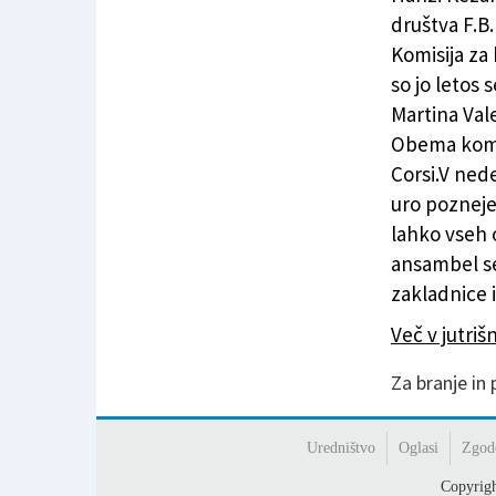
društva F.B
Komisija za 
so jo letos 
Martina Vale
Obema komis
Corsi.V nede
uro pozneje
lahko vseh
ansambel se
zakladnice i
Več v jutr
Za branje in
Uredništvo
Oglasi
Zgod
Copyrig