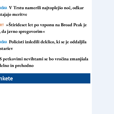
V Trstu namerili najtoplejšo noč, odkar
AŠKA
tajajo meritve
»Štirideset let po vzponu na Broad Peak je
ORT
s, da javno spregovorim«
Policisti izsledili deklico, ki se je oddaljila
AŠKA
staršev
S petkovimi nevihtami se bo vročina zmanjšala
 delno in prehodno
nkete