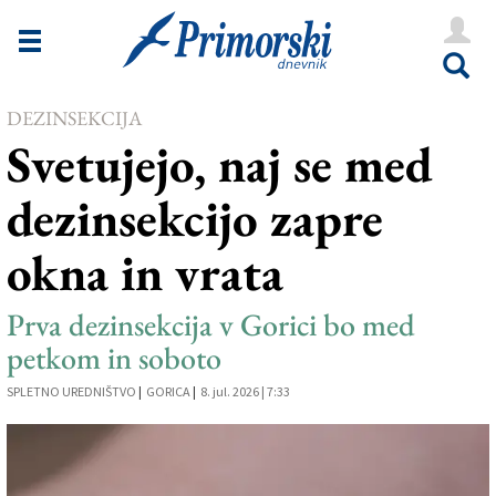
Novice
Tržaška
DEZINSEKCIJA
Goriška
Svetujejo, naj se med
Kultura
dezinsekcijo zapre
Šport
okna in vrata
Še
Vreme
Prva dezinsekcija v Gorici bo med
petkom in soboto
V Kioskih
SPLETNO UREDNIŠTVO
|
GORICA
|
8. jul. 2026 | 7:33
Uredništvo
Oglasi