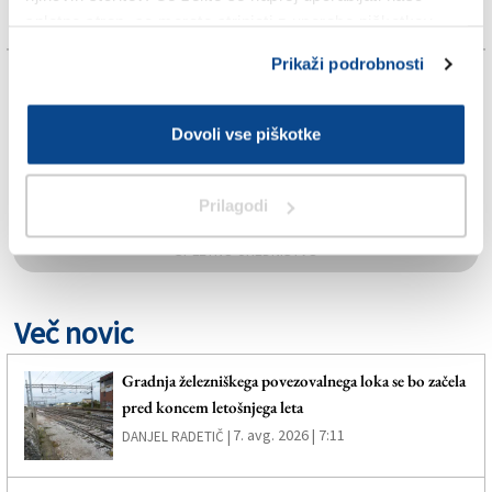
spletno stran, se morate strinjati z uporabo piškotkov.
Prikaži podrobnosti
TAGS:
Dovoli vse piškotke
DEZINSEKCIJA
GORICA
Prilagodi
SPLETNO UREDNIŠTVO
Več novic
Gradnja železniškega povezovalnega loka se bo začela
pred koncem letošnjega leta
7. avg. 2026 | 7:11
DANJEL RADETIČ |