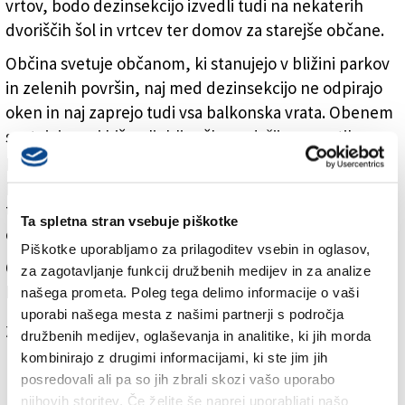
vrtov, bodo dezinsekcijo izvedli tudi na nekaterih
dvoriščih šol in vrtcev ter domov za starejše občane.
Občina svetuje občanom, ki stanujejo v bližini parkov
in zelenih površin, naj med dezinsekcijo ne odpirajo
oken in naj zaprejo tudi vsa balkonska vrata. Obenem
svetujejo, naj hišne ljubljenčke zadržijo v zaprtih
prostorih ali na varnem, morebitne pridelke in vrtove
prekrijejo s ponjavami, ne obešajo perila na prostem
ter dan po izvedenem posegu operejo morebitne
Ta spletna stran vsebuje piškotke
otroške igrače, ki so bile na prostem.
Piškotke uporabljamo za prilagoditev vsebin in oglasov,
Območja, na katerih bo izvedeno zatiranje mrčesa,
za zagotavljanje funkcij družbenih medijev in za analize
bodo ponovno dostopna dan po dezinsekciji.
našega prometa. Poleg tega delimo informacije o vaši
uporabi našega mesta z našimi partnerji s področja
Za branje in pisanje komentarjev
je potrebna prijava
družbenih medijev, oglaševanja in analitike, ki jih morda
kombinirajo z drugimi informacijami, ki ste jim jih
posredovali ali pa so jih zbrali skozi vašo uporabo
njihovih storitev. Če želite še naprej uporabljati našo