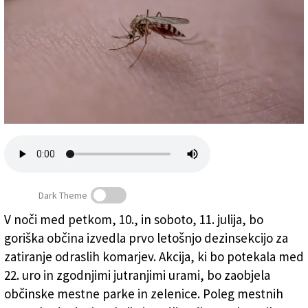
Založnik
Zadruga PD
Naročnine
Dark Theme
V noči med petkom, 10., in soboto, 11. julija, bo
goriška občina izvedla prvo letošnjo dezinsekcijo za
(PIXABAY)
zatiranje odraslih komarjev. Akcija, ki bo potekala med
22. uro in zgodnjimi jutranjimi urami, bo zaobjela
občinske mestne parke in zelenice. Poleg mestnih