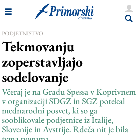
Novice
Tržaška
PODJETNIŠTVO
Goriška
Tekmovanju
Kultura
zoperstavljajo
Šport
sodelovanje
Še
Vreme
Včeraj je na Gradu Spessa v Koprivnem
v organizaciji SDGZ in SGZ potekal
V Kioskih
mednarodni posvet, ki so ga
sooblikovale podjetnice iz Italije,
Uredništvo
Slovenije in Avstrije. Rdeča nit je bila
tema poguma
Oglasi