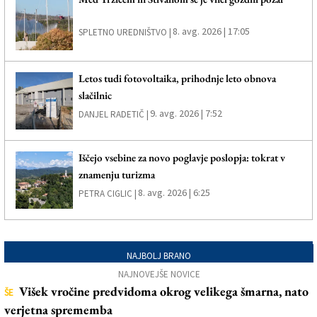
8. avg. 2026 | 17:05
SPLETNO UREDNIŠTVO |
Letos tudi fotovoltaika, prihodnje leto obnova
slačilnic
9. avg. 2026 | 7:52
DANJEL RADETIČ |
Iščejo vsebine za novo poglavje poslopja: tokrat v
znamenju turizma
8. avg. 2026 | 6:25
PETRA CIGLIC |
NAJBOLJ BRANO
NAJNOVEJŠE NOVICE
Višek vročine predvidoma okrog velikega šmarna, nato
ŠE
verjetna sprememba