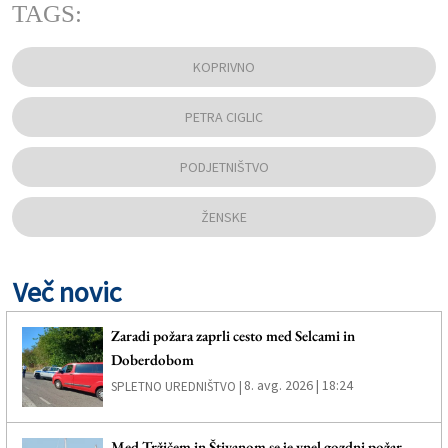
TAGS:
KOPRIVNO
PETRA CIGLIC
PODJETNIŠTVO
ŽENSKE
Več novic
Zaradi požara zaprli cesto med Selcami in
Doberdobom
8. avg. 2026 | 18:24
SPLETNO UREDNIŠTVO |
Med Tržičem in Štivanom se je vnel gozdni požar