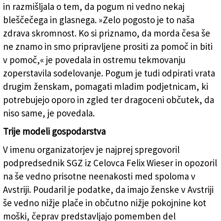
in razmišljala o tem, da pogum ni vedno nekaj
bleščečega in glasnega. »Zelo pogosto je to naša
zdrava skromnost. Ko si priznamo, da morda česa še
ne znamo in smo pripravljene prositi za pomoč in biti
v pomoč,« je povedala in ostremu tekmovanju
zoperstavila sodelovanje. Pogum je tudi odpirati vrata
drugim ženskam, pomagati mladim podjetnicam, ki
potrebujejo oporo in zgled ter dragoceni občutek, da
niso same, je povedala.
Trije modeli gospodarstva
V imenu organizatorjev je najprej spregovoril
podpredsednik SGZ iz Celovca Felix Wieser in opozoril
na še vedno prisotne neenakosti med spoloma v
Avstriji. Poudaril je podatke, da imajo ženske v Avstriji
še vedno nižje plače in občutno nižje pokojnine kot
moški, čeprav predstavljajo pomemben del