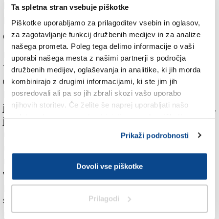
ključne vidike avstrijskega poslovnega okolja
Ta spletna stran vsebuje piškotke
predvsem z ozirom na ženske.
Piškotke uporabljamo za prilagoditev vsebin in oglasov,
za zagotavljanje funkcij družbenih medijev in za analize
Odkrita okrogla miza
našega prometa. Poleg tega delimo informacije o vaši
Posebno pozornost je pritegnilo predavanje Jasne
uporabi našega mesta z našimi partnerji s področja
Tuta z naslovom Jadranje skozi življenje. Nekdanja
družbenih medijev, oglaševanja in analitike, ki jih morda
učiteljica je pred leti zapustila ustaljeno življenje in
kombinirajo z drugimi informacijami, ki ste jim jih
kupila enostransko vozovnico za Avstralijo, od takrat
posredovali ali pa so jih zbrali skozi vašo uporabo
njihovih storitev. Če želite še naprej uporabljati našo
jadra po oceanih. Tako življenje sicer ni vedno sanjsko,
spletno stran, se morate strinjati z uporabo piškotkov.
je dejala in prisotnim približala nauke, ki se jih je
naučila od morja: prilagoditi se toku, sprejemati
Prikaži podrobnosti
negotovosti, znati se ustaviti. Poudarila je, da nobena
nevihta ne traja večno in da tudi v življenju ni mogoče
Dovoli vse piškotke
vsega nadzorovati. Pomembno je, da smo
pripravljeni, a hkrati dovolj odprti za spremembe
smeri. »Včasih sprememba poti ni neuspeh, temveč
Prilagodi
najbolj modra odločitev, ki jo lahko sprejmemo,« je