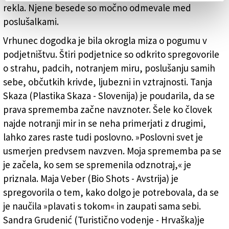
rekla. Njene besede so močno odmevale med
poslušalkami.
Vrhunec dogodka je bila okrogla miza o pogumu v
podjetništvu. Štiri podjetnice so odkrito spregovorile
o strahu, padcih, notranjem miru, poslušanju samih
sebe, občutkih krivde, ljubezni in vztrajnosti. Tanja
Skaza (Plastika Skaza - Slovenija) je poudarila, da se
prava sprememba začne navznoter. Šele ko človek
najde notranji mir in se neha primerjati z drugimi,
lahko zares raste tudi poslovno. »Poslovni svet je
usmerjen predvsem navzven. Moja sprememba pa se
je začela, ko sem se spremenila odznotraj,« je
priznala. Maja Veber (Bio Shots - Avstrija) je
spregovorila o tem, kako dolgo je potrebovala, da se
je naučila »plavati s tokom« in zaupati sama sebi.
Sandra Grudenić (Turistično vodenje - Hrvaška)je