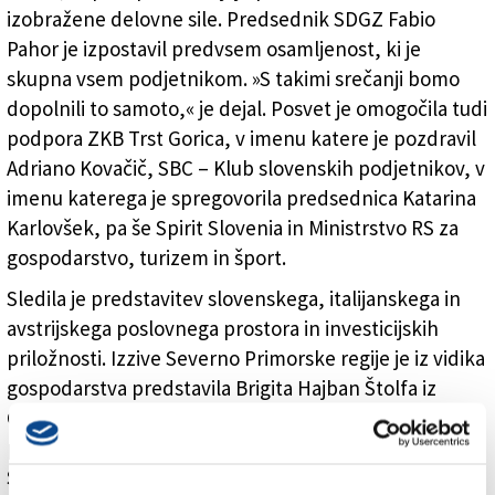
izobražene delovne sile. Predsednik SDGZ Fabio
Pahor je izpostavil predvsem osamljenost, ki je
skupna vsem podjetnikom. »S takimi srečanji bomo
dopolnili to samoto,« je dejal. Posvet je omogočila tudi
podpora ZKB Trst Gorica, v imenu katere je pozdravil
Adriano Kovačič, SBC – Klub slovenskih podjetnikov, v
imenu katerega je spregovorila predsednica Katarina
Karlovšek, pa še Spirit Slovenia in Ministrstvo RS za
gospodarstvo, turizem in šport.
Sledila je predstavitev slovenskega, italijanskega in
avstrijskega poslovnega prostora in investicijskih
priložnosti. Izzive Severno Primorske regije je iz vidika
gospodarstva predstavila Brigita Hajban Štolfa iz
Gospodarske zbornice Slovenije. Andrej Šik iz SDGZ je
predstavil posebnosti italijanskega poslovnega okolja.
Svetovalka pri SGZ Katarina Wakouning je predstavila