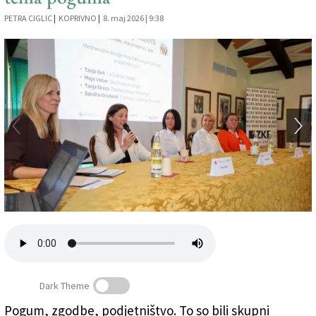
Založnik
PETRA CIGLIC
|
KOPRIVNO
|
8. maj 2026 | 9:38
Zadruga PD
Naročnine
Dark Theme
Pogum, zgodbe, podjetništvo. To so bili skupni