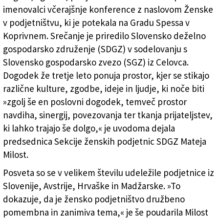
imenovalci včerajšnje konference z naslovom Ženske
(TIBALDI)
v podjetništvu, ki je potekala na Gradu Spessa v
Koprivnem. Srečanje je priredilo Slovensko deželno
gospodarsko združenje (SDGZ) v sodelovanju s
Slovensko gospodarsko zvezo (SGZ) iz Celovca.
Dogodek že tretje leto ponuja prostor, kjer se stikajo
različne kulture, zgodbe, ideje in ljudje, ki noče biti
»zgolj še en poslovni dogodek, temveč prostor
navdiha, sinergij, povezovanja ter tkanja prijateljstev,
ki lahko trajajo še dolgo,« je uvodoma dejala
predsednica Sekcije ženskih podjetnic SDGZ Mateja
Milost.
Posveta so se v velikem številu udeležile podjetnice iz
Slovenije, Avstrije, Hrvaške in Madžarske. »To
dokazuje, da je žensko podjetništvo družbeno
pomembna in zanimiva tema,« je še poudarila Milost