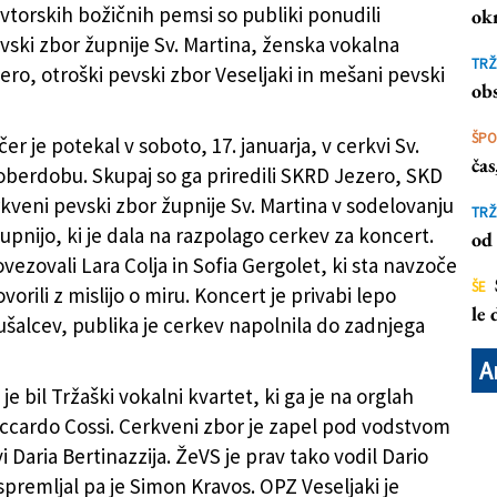
avtorskih božičnih pemsi so publiki ponudili
ok
vski zbor župnije Sv. Martina, ženska vokalna
čič (MAREGA/TIBALDI)
TRŽ
ero, otroški pevski zbor Veseljaki in mešani pevski
obs
ŠP
er je potekal v soboto, 17. januarja, v cerkvi Sv.
ča
oberdobu. Skupaj so ga priredili SKRD Jezero, SKD
rkveni pevski zbor župnije Sv. Martina v sodelovanju
TRŽ
upnijo, ki je dala na razpolago cerkev za koncert.
od 
vezovali Lara Colja in Sofia Gergolet, ki sta navzoče
ŠE
vorili z mislijo o miru. Koncert je privabi lepo
le
lušalcev, publika je cerkev napolnila do zadnjega
A
je bil Tržaški vokalni kvartet, ki ga je na orglah
iccardo Cossi. Cerkveni zbor je zapel pod vodstvom
i Daria Bertinazzija. ŽeVS je prav tako vodil Dario
spremljal pa je Simon Kravos. OPZ Veseljaki je