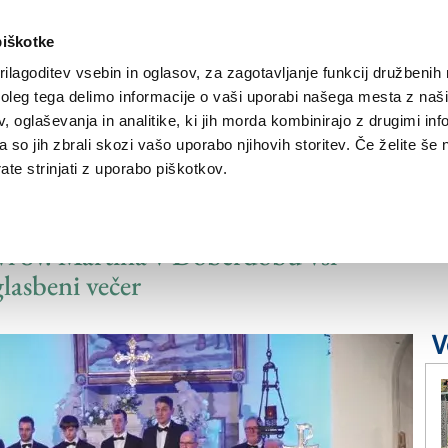
piškotke
ilagoditev vsebin in oglasov, za zagotavljanje funkcij družbenih 
leg tega delimo informacije o vaši uporabi našega mesta z našim
NOVICE
TRŽAŠKA
GORIŠKA
KULTURA
ŠPORT
ŠE
 oglaševanja in analitike, ki jih morda kombinirajo z drugimi inf
pa so jih zbrali skozi vašo uporabo njihovih storitev. Če želite še 
te strinjati z uporabo piškotkov.
em v novo leto
kvi Sv. Martina v Doberdobu vsi
lasbeni večer
V