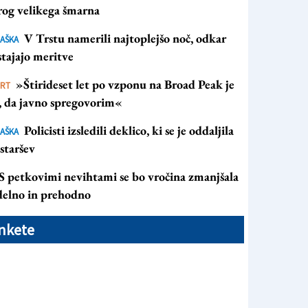
rog velikega šmarna
V Trstu namerili najtoplejšo noč, odkar
AŠKA
tajajo meritve
»Štirideset let po vzponu na Broad Peak je
ORT
s, da javno spregovorim«
Policisti izsledili deklico, ki se je oddaljila
AŠKA
staršev
S petkovimi nevihtami se bo vročina zmanjšala
 delno in prehodno
nkete