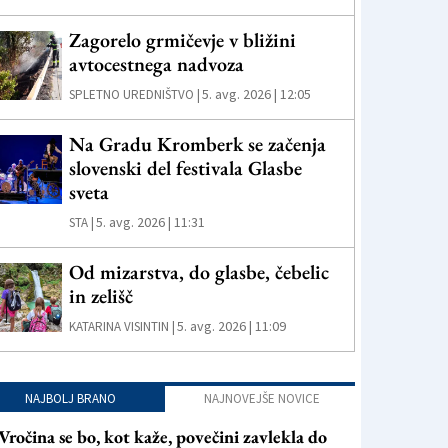
Zagorelo grmičevje v bližini
avtocestnega nadvoza
5. avg. 2026 | 12:05
SPLETNO UREDNIŠTVO |
Na Gradu Kromberk se začenja
slovenski del festivala Glasbe
sveta
5. avg. 2026 | 11:31
STA |
Od mizarstva, do glasbe, čebelic
in zelišč
5. avg. 2026 | 11:09
KATARINA VISINTIN |
NAJBOLJ BRANO
NAJNOVEJŠE NOVICE
Vročina se bo, kot kaže, povečini zavlekla do