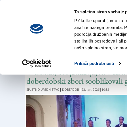
Ta spletna stran vsebuje 
VREME
četrtek,
DANES
Piškotke uporabljamo za pr
6. avgusta 2026
analize našega prometa. Po
področja družbenih medijev,
ste jim jih posredovali ali 
ZBOROVSKO PETJE
našo spletno stran, se mora
Z zborovskim petj
Prikaži podrobnosti
V soboto, 17. januarja, so v cer
doberdobski zbori sooblikovali g
SPLETNO UREDNIŠTVO
|
DOBERDOB
|
22. jan. 2026 | 10:32