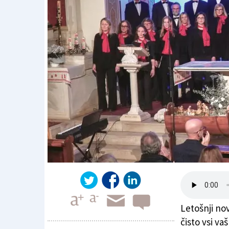
Letošnji no
čisto vsi va