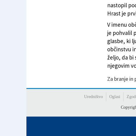
nastopil po
Hrast je pr
V imenu obč
je pohvalil
glasbe, ki l
občinstvu in
željo, da bi
njegovim vo
Za branje in
Uredništvo
Oglasi
Zgod
Copyrig