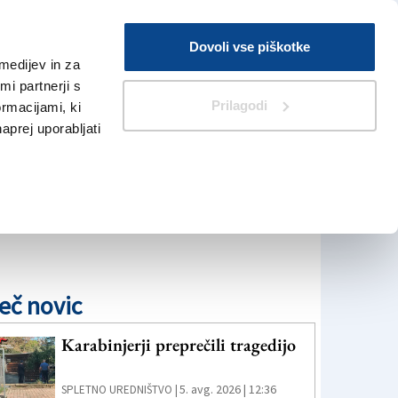
Prijava
Dovoli vse piškotke
medijev in za
Iskanje
V Kioskih
i partnerji s
Prilagodi
ormacijami, ki
naprej uporabljati
eč novic
Karabinjerji preprečili tragedijo
5. avg. 2026 | 12:36
SPLETNO UREDNIŠTVO |