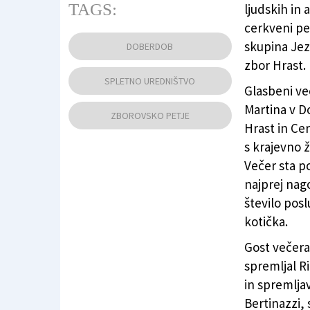
TAGS:
ljudskih in 
cerkveni pe
Prvič je MePZ Hrast doma vodil Aleš Lavren
skupina Jez
DOBERDOB
zbor Hrast.
SPLETNO UREDNIŠTVO
Glasbeni več
Martina v D
ZBOROVSKO PETJE
Hrast in Ce
s krajevno ž
Večer sta po
najprej nago
število pos
kotička.
Gost večera 
spremljal R
in spremljav
Bertinazzi, 