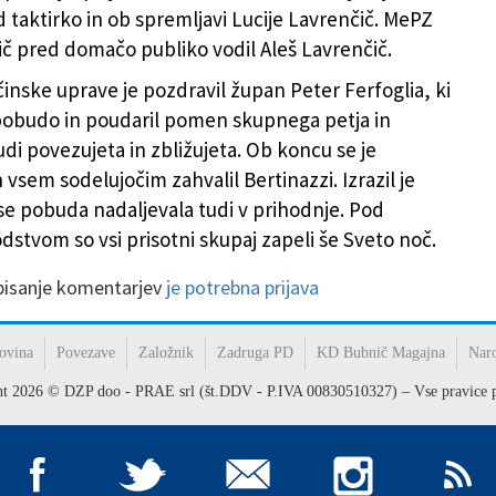
d taktirko in ob spremljavi Lucije Lavrenčič. MePZ
vič pred domačo publiko vodil Aleš Lavrenčič.
inske uprave je pozdravil župan Peter Ferfoglia, ki
 pobudo in poudaril pomen skupnega petja in
judi povezujeta in zbližujeta. Ob koncu se je
 vsem sodelujočim zahvalil Bertinazzi. Izrazil je
 se pobuda nadaljevala tudi v prihodnje. Pod
dstvom so vsi prisotni skupaj zapeli še Sveto noč.
 pisanje komentarjev
je potrebna prijava
ovina
Povezave
Založnik
Zadruga PD
KD Bubnič Magajna
Nar
ht
2026
© DZP doo - PRAE srl (št.DDV - P.IVA 00830510327) – Vse pravice p