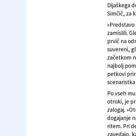
Dijaškega do
Simčič, za 
»Predstavo s
zamislili. G
prvič na odr
suvereni, gl
začetkom na
najbolj pom
petkovi pri
scenaristka
Po vseh muzi
otroki, je p
zalogaj. »Otr
dogajanje n
ritem. Pri 
zavedajo, ka