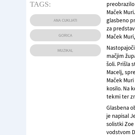
TAGS:
preobrazilo 
Maček Muri.
Plesno-glasbena predstava z gledališkimi v
glasbeno pr
ANA CUKIJATI
za predstav
GORICA
Maček Muri, 
Nastopajoči
MUZIKAL
mačjim župa
šoli. Prišla
Macelj, spre
Maček Muri 
kosilo. Na k
tekmi ter zm
Glasbena obo
je napisal 
solistki Zoe
vodstvom Da