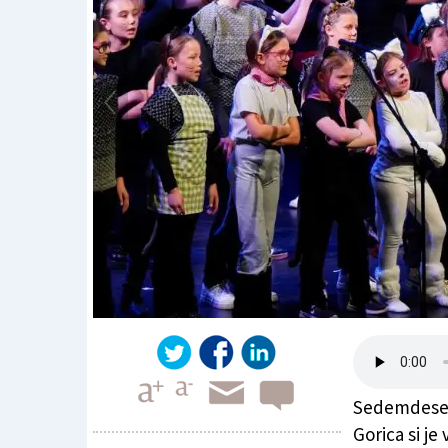
Sedemdeset
Gorica si j