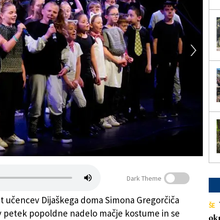
Dark Theme
 učencev Dijaškega doma Simona Gregorčiča
ŠE
e v petek popoldne nadelo mačje kostume in se
ok