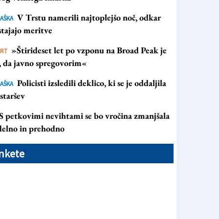
V Trstu namerili najtoplejšo noč, odkar
AŠKA
tajajo meritve
»Štirideset let po vzponu na Broad Peak je
ORT
s, da javno spregovorim«
Policisti izsledili deklico, ki se je oddaljila
AŠKA
staršev
S petkovimi nevihtami se bo vročina zmanjšala
 delno in prehodno
nkete