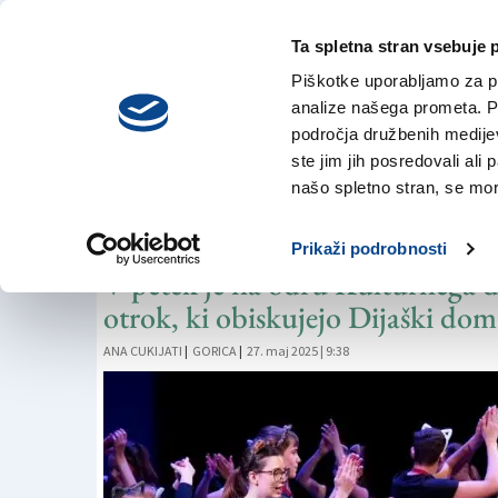
Ta spletna stran vsebuje 
VREME
četrtek,
DANES
Piškotke uporabljamo za pr
6. avgusta 2026
analize našega prometa. Po
področja družbenih medijev,
ste jim jih posredovali ali 
MUZIKAL
našo spletno stran, se mora
Zaključek z mačjo 
Prikaži podrobnosti
V petek je na odru Kulturnega 
otrok, ki obiskujejo Dijaški dom
ANA CUKIJATI
|
GORICA
|
27. maj 2025 | 9:38