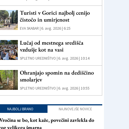
Turisti v Gorici najbolj cenijo
čistočo in umirjenost
6. avg. 2026 | 6:25
EVA SKABAR |
Lučaj od mestnega središča
vzdušje kot na vasi
6. avg. 2026 | 10:14
SPLETNO UREDNIŠTVO |
Ohranjajo spomin na dediščino
smolarjev
6. avg. 2026 | 10:55
SPLETNO UREDNIŠTVO |
NAJBOLJ BRANO
NAJNOVEJŠE NOVICE
Vročina se bo, kot kaže, povečini zavlekla do
rog velikega šmarna