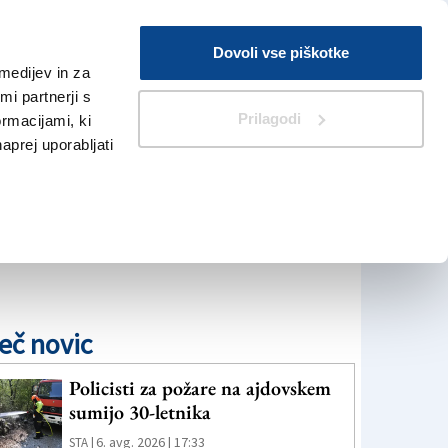
Prijava
Dovoli vse piškotke
medijev in za
Iskanje
V Kioskih
i partnerji s
Prilagodi
ormacijami, ki
naprej uporabljati
eč novic
Policisti za požare na ajdovskem
sumijo 30-letnika
6. avg. 2026 | 17:33
STA |