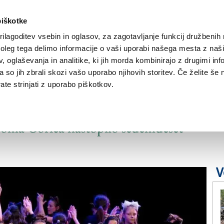
piškotke
ilagoditev vsebin in oglasov, za zagotavljanje funkcij družbenih 
leg tega delimo informacije o vaši uporabi našega mesta z našim
NOVICE
TRŽAŠKA
GORIŠKA
KULTURA
ŠPORT
ŠE
 oglaševanja in analitike, ki jih morda kombinirajo z drugimi inf
pa so jih zbrali skozi vašo uporabo njihovih storitev. Če želite še 
te strinjati z uporabo piškotkov.
veselico
doma Gorica nastopilo sedemdeset
V