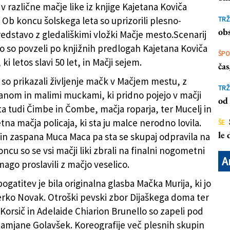
v različne mačje like iz knjige Kajetana Koviča
 Ob koncu šolskega leta so uprizorili plesno-
TRŽ
ložki Mačje mesto (BUMBACA)
obs
edstavo z gledališkimi vložki Mačje mesto.Scenarij
o so povzeli po knjižnih predlogah Kajetana Koviča
ŠP
ki letos slavi 50 let, in Mačji sejem.
ča
 so prikazali življenje mačk v Mačjem mestu, z
TRŽ
nom in malimi muckami, ki pridno pojejo v mačji
od 
 sta tudi Čimbe in Čombe, mačja roparja, ter Mucelj in
tna mačja policaja, ki sta ju malce nerodno lovila.
ŠE
le
in zaspana Muca Maca pa sta se skupaj odpravila na
oncu so se vsi mačji liki zbrali na finalni nogometni
A
ago proslavili z mačjo veselico.
gatitev je bila originalna glasba Mačka Murija, ki jo
Jerko Novak. Otroški pevski zbor Dijaškega doma ter
 Korsič in Adelaide Chiarion Brunello so zapeli pod
mjane Golavšek. Koreografije več plesnih skupin