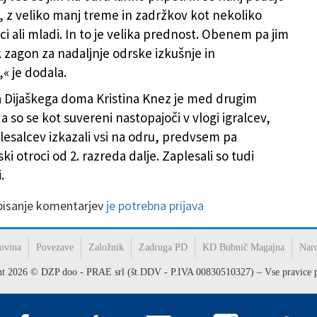
 z veliko manj treme in zadržkov kot nekoliko
oci ali mladi. In to je velika prednost. Obenem pa jim
k zagon za nadaljnje odrske izkušnje in
« je dodala.
a Dijaškega doma Kristina Knez je med drugim
a so se kot suvereni nastopajoči v vlogi igralcev,
plesalcev izkazali vsi na odru, predvsem pa
i otroci od 2. razreda dalje. Zaplesali so tudi
.
 pisanje komentarjev
je potrebna prijava
ovina
Povezave
Založnik
Zadruga PD
KD Bubnič Magajna
Nar
ht
2026
© DZP doo - PRAE srl (št.DDV - P.IVA 00830510327) – Vse pravice p