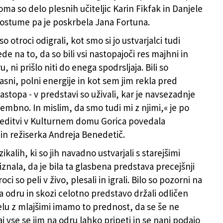
ma so delo plesnih učiteljic Karin Fikfak in Danjele
kostume pa je poskrbela Jana Fortuna.
o otroci odigrali, kot smo si jo ustvarjalci tudi
lede na to, da so bili vsi nastopajoči res majhni in
u, ni prišlo niti do enega spodrsljaja. Bili so
asni, polni energije in kot sem jim rekla pred
stopa - v predstavi so uživali, kar je navsezadnje
embno. In mislim, da smo tudi mi z njimi,« je po
reditvi v Kulturnem domu Gorica povedala
 in režiserka Andreja Benedetič.
kalih, ki so jih navadno ustvarjali s starejšimi
riznala, da je bila ta glasbena predstava precejšnji
oci so peli v živo, plesali in igrali. Bilo so pozorni na
a odru in skozi celotno predstavo držali odličen
delu z mlajšimi imamo to prednost, da se še ne
j vse se jim na odru lahko pripeti in se nanj podajo