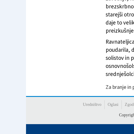
brezskrbno,
starejši otr
daje to veli
preizkušnje,
Ravnateljic
poudarila, d
solistov in 
osnovnošolsk
srednješolci
Za branje in
Uredništvo
Oglasi
Zgod
Copyrig