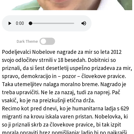
Založnik
Zadruga PD
Naročnine
Dark Theme
Podeljevalci Nobelove nagrade za mir so leta 2012
svojo odločitev strnili v 18 besedah. Dobitnici so
MIGRANTI - München na morju
priznali, da si šest desetletij uspešno prizadeva za mir,
spravo, demokracijo in – pozor – človekove pravice.
Taka utemeljitev nalaga moralno breme. Nagrado je
treba upravičiti. Ne le za nazaj, tudi za naprej. Pač
vsakič, ko je na preizkušnji etična drža.
Recimo kot pred dnevi, ko je humanitarna ladja s 629
migranti na krovu iskala varen pristan. Nobelovka, ki
so ji priznali skrb za človekove pravice, bi tak izpit
morala opraviti brez pomišljanja: ladjo bi po najkrajši