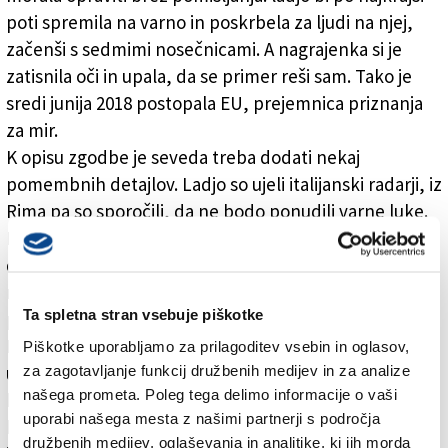
poti spremila na varno in poskrbela za ljudi na njej,
začenši s sedmimi nosečnicami. A nagrajenka si je
zatisnila oči in upala, da se primer reši sam. Tako je
sredi junija 2018 postopala EU, prejemnica priznanja
za mir.
K opisu zgodbe je seveda treba dodati nekaj
pomembnih detajlov. Ladjo so ujeli italijanski radarji, iz
Rima pa so sporočili, da ne bodo ponudili varne luke.
Naj to naredi Malta. Otoška državica pa je odgovorila,
da se nje to ne tiče. Zato je plovilo krenilo proti tisoč
miljam oddaljeni Valencii, ko bi v najbližji pristan
Ta spletna stran vsebuje piškotke
priplula v par urah.
EU bi morala ukrepati, če je vredna besed v
Piškotke uporabljamo za prilagoditev vsebin in oglasov,
za zagotavljanje funkcij družbenih medijev in za analize
utemeljitvi k Nobelovi nagradi. Okarati bi morala tiste,
našega prometa. Poleg tega delimo informacije o vaši
ki so načelo človečanstva podredili izgovarjanju. Kajti
uporabi našega mesta z našimi partnerji s področja
ko nekomu ne pomagaš iz življenjske nevarnosti, ni
družbenih medijev, oglaševanja in analitike, ki jih morda