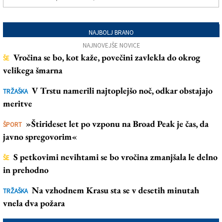
NAJBOLJ BRANO
NAJNOVEJŠE NOVICE
Vročina se bo, kot kaže, povečini zavlekla do okrog
ŠE
velikega šmarna
V Trstu namerili najtoplejšo noč, odkar obstajajo
TRŽAŠKA
meritve
»Štirideset let po vzponu na Broad Peak je čas, da
ŠPORT
javno spregovorim«
S petkovimi nevihtami se bo vročina zmanjšala le delno
ŠE
in prehodno
Na vzhodnem Krasu sta se v desetih minutah
TRŽAŠKA
vnela dva požara