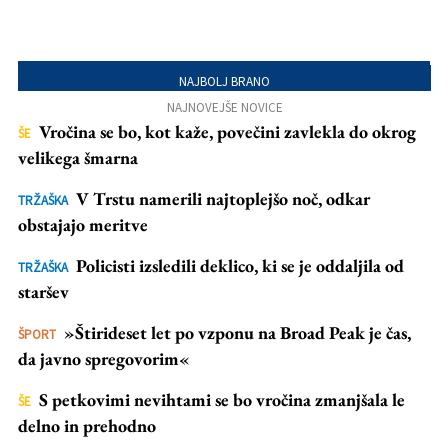
Retroceder
Avanzar
NAJBOLJ BRANO
NAJNOVEJŠE NOVICE
Vročina se bo, kot kaže, povečini zavlekla do okrog
ŠE
velikega šmarna
V Trstu namerili najtoplejšo noč, odkar
TRŽAŠKA
obstajajo meritve
Policisti izsledili deklico, ki se je oddaljila od
TRŽAŠKA
staršev
»Štirideset let po vzponu na Broad Peak je čas,
ŠPORT
da javno spregovorim«
S petkovimi nevihtami se bo vročina zmanjšala le
ŠE
delno in prehodno