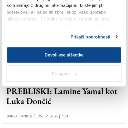
kombinirajo z drugimi informacijami, ki ste jim jih
posredovali ali pa so jih zbrali skozi vašo uporabo
njihovih storitev. Če želite še naprej uporabljati našo
NAŠE KOLUMNE
spletno stran, se morate strinjati z uporabo piškotkov.
PREBLISKI: Mladega igralca je
Prikaži podrobnosti
treba tudi počakati
Dovoli vse piškotke
29. jun. 2026 | 8:00
DARIO FRANDOLIČ |
Prilagodi
NAŠE KOLUMNE
PREBLISKI: Lamine Yamal kot
Luka Dončić
25. jun. 2026 | 7:30
DARIO FRANDOLIČ |