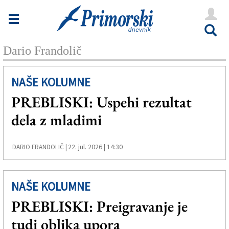
Novice
Tržaška
Dario Frandolič
Goriška
Kultura
NAŠE KOLUMNE
PREBLISKI: Uspehi rezultat
Šport
dela z mladimi
Še
Vreme
22. jul. 2026 | 14:30
DARIO FRANDOLIČ |
V Kioskih
NAŠE KOLUMNE
PREBLISKI: Preigravanje je
Uredništvo
tudi oblika upora
Oglasi