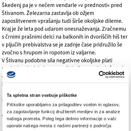
Škedenj pa je v nečem vendarle »v prednosti« pred
Štivanom. Železarna zastavlja ob ožjem
zaposlitvenem vprašanju tudi širše okoljske dileme.
Kraj je že leta pod udarom onesnaževanja. Zračnemu
s črnimi prašnimi delci na balkonih in dvoriščih hiš ter
v pljučih prebivalstva se je zadnje čase pridružilo še
zvočno s hrupom in ropotom iz valjarne.
V Štivanu podobne sila negativne okoljske plati
papirnice doslej niso poznali. Se jim pa v bodočnosti
obeta. Načrtovana sežigalnica napoveduje izpuste v
štivanski in bližnji zrak s posledicami, ki so doslej
neznane, ker ni znano, kaj vse naj bi sežigalnica
Ta spletna stran vsebuje piškotke
sežigala in predvsem, kaj naj bi uhajalo iz njenega 25
Piškotke uporabljamo za prilagoditev vsebin in oglasov,
metrov visokega dimnika.
za zagotavljanje funkcij družbenih medijev in za analize
Če bo sežigalnica zgrajena, bosta Štivan in Škedenj
našega prometa. Poleg tega delimo informacije o vaši
pridobila novo podobnost: obrata, ki onesnažujeta. In
uporabi našega mesta z našimi partnerji s področja