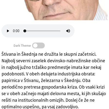
Založnik
Zadruga PD
Naročnine
Dark Theme
Štivana in Škednja ne družita le skupni začetnici.
Najbolj severni zaselek devinsko-nabrežinske občine
OKOLJE, DELO - Štivan in Škedenj
(Marjan Kemperle)
in najbolj južno tržaško predmestje imata kar nekaj
podobnosti. V obeh delujeta industrijska obrata:
papirnica v Štivanu, železarna v Škednju. Oba
periodično pretresa gospodarska kriza. Ob vsaki krizi
se v obeh začnejo majati delovna mesta, ki jih skušajo
rešiti na institucionalnih omizjih. Doslej če že ne
optimalno uspešno, pa vsaj zadovoljivo.