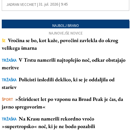
31. jul. 2026 | 9:45
JADRAN VECCHIET |
NAJBOLJ BRANO
NAJNOVEJŠE NOVICE
Vročina se bo, kot kaže, povečini zavlekla do okrog
ŠE
velikega šmarna
V Trstu namerili najtoplejšo noč, odkar obstajajo
TRŽAŠKA
meritve
Policisti izsledili deklico, ki se je oddaljila od
TRŽAŠKA
staršev
»Štirideset let po vzponu na Broad Peak je čas, da
ŠPORT
javno spregovorim«
Na Krasu namerili rekordno vročo
TRŽAŠKA
»supertropsko« noč, ki je ne bodo pozabili