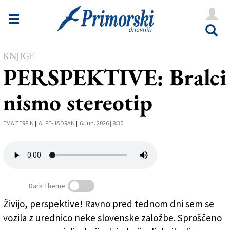
Novice
Tržaška
Goriška
KNJIGE
PERSPEKTIVE: Bralci
Kultura
nismo stereotip
Šport
Še
EMA TERPIN
|
ALPE-JADRAN
|
6. jun. 2026 | 8:30
Vreme
V Kioskih
Dark Theme
Živijo, perspektive! Ravno pred tednom dni sem se
Uredništvo
vozila z urednico neke slovenske založbe. Sproščeno
Oglasi