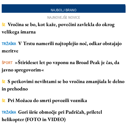
NAJBOLJ BRANO
NAJNOVEJŠE NOVICE
Vročina se bo, kot kaže, povečini zavlekla do okrog
ŠE
velikega šmarna
V Trstu namerili najtoplejšo noč, odkar obstajajo
TRŽAŠKA
meritve
»Štirideset let po vzponu na Broad Peak je čas, da
ŠPORT
javno spregovorim«
S petkovimi nevihtami se bo vročina zmanjšala le delno
ŠE
in prehodno
Pri Možacu do smrti povozili voznika
ŠE
Gori širše območje pri Padričah, priletel
TRŽAŠKA
helikopter (FOTO in VIDEO)