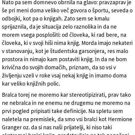
Nato pa sem domnevo obrnila na glavo: pravzaprav je
še pri meni doma veliko več govora o športu, seveda o
odbojki, kot pa o knjigah. Zato sem se kmalu
sprijaznila, da je situacija zelo raznolika in da ne
morem vsega posplošiti: od človeka, ki rad bere, na
človeka, ki v svoji hiši nima knjig. Morda imajo nekateri
v stanovanju, kot je študentska garsonjera, res malo
prostora in nimajo kam postaviti knjig. In da ne bom
krivična do svojih domačih, priznam, da so vsi v
življenju vzeli v roke vsaj nekaj knjig in imamo doma
kar veliko knjižnih polic.
Bralca torej ne moremo kar stereotipizirati, prav tako
ne nebralca in ne enemu ne drugemu ne moremo na
prvi pogled pripisati take definicije. Na spletu sem
naletela na premislek, da smo vsi bralci kot Hermione
Granger oz. da si nas naši prijatelji, ki niso taki