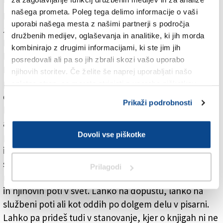
našega prometa. Poleg tega delimo informacije o vaši
Knjige so tako povsod, v luksuznih hišah kot ozadje in
uporabi našega mesta z našimi partnerji s področja
za »atmosfero« ter tudi na ležalniku pod senčnikom.
družbenih medijev, oglaševanja in analitike, ki jih morda
Knjige lahko, če si oboževalec fantazije, najdeš na
kombinirajo z drugimi informacijami, ki ste jim jih
konvenciji Comic Con, lahko pa tudi na poti na letalo.
posredovali ali pa so jih zbrali skozi vašo uporabo
Na letališčih je pogosto v trgovinicah veliko knjig in si
njihovih storitev. Če želite še naprej uporabljati našo
potnik lahko kupi takšno, da ga kratkočasi med
spletno stran, se morate strinjati z uporabo piškotkov.
dolgim, večurnim letom. Knjige segajo tudi na odprto,
Prikaži podrobnosti
ko se sprehajaš po mestu in naletiš na sejem na zraku
ali pa v Ljubljani, v knjižnici pod krošnjami. To je
Dovoli vse piškotke
pobuda, da se lahko ustaviš na bregu reke Ljubljanice
in izbereš eno izmed knjig za izposojo ali pa prineseš
svojo in jo prebiraš v umirjeni okolici. Knjige so na
Prilagodi
različnih lokacijah in torej dostopajo do različnih ljudi
in njihovih poti v svet. Lahko na dopustu, lahko na
službeni poti ali kot oddih po dolgem delu v pisarni.
Lahko pa prideš tudi v stanovanje, kjer o knjigah ni ne