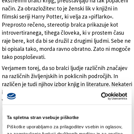
ekstremni bralci knjig, predstavljajo na tak popačeni
način. Za obrazložitev: to je ženski lik v knjižni in
filmski seriji Harry Potter, ki velja za »piflarko«.
Preprosto rečeno, stereotip bralca prikazuje kot
introvertiranega, tihega človeka, ki v prostem času
raje bere, kot da bi se družil z drugimi ljudmi. Sebe ne
bi opisala tako, morda ravno obratno. Zato ni mogoče
tako posploševati.
Verjamem torej, da so bralci ljudje različnih značajev
na različnih življenjskih in poklicnih področjih. In
različen je tudi njihov izbor knjig in literature. Nekateri
imajo samo nekaj knjig na kavni mizici, »da je lepo
videti, ko pridejo gosti«, drugi pa cele omare in sobe,
namenjene samo osebni knjižnici. To je lahko pri
podjetnikih, ki zbirajo literaturo in recimo grozljive
Ta spletna stran vsebuje piškotke
romane, ali pri medicinski sestri, ki včasih na plaži
Piškotke uporabljamo za prilagoditev vsebin in oglasov,
prebere kakšno knjigo.
za zagotavljanje funkcij družbenih medijev in za analize