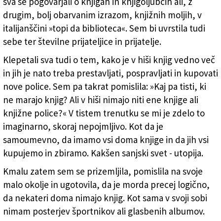
sva se pogovarjali o knjigah in knjigoljubcih ali, z
Založnik
drugim, bolj obarvanim izrazom, knjižnih moljih, v
italijanščini »topi da biblioteca«. Sem bi uvrstila tudi
Zadruga PD
sebe ter številne prijateljice in prijatelje.
Naročnine
Klepetali sva tudi o tem, kako je v hiši knjig vedno več
in jih je nato treba prestavljati, pospravljati in kupovati
nove police. Sem pa takrat pomislila: »Kaj pa tisti, ki
ne marajo knjig? Ali v hiši nimajo niti ene knjige ali
knjižne police?« V tistem trenutku se mi je zdelo to
imaginarno, skoraj nepojmljivo. Kot da je
samoumevno, da imamo vsi doma knjige in da jih vsi
kupujemo in zbiramo. Kakšen sanjski svet - utopija.
Kmalu zatem sem se prizemljila, pomislila na svoje
malo okolje in ugotovila, da je morda precej logično,
da nekateri doma nimajo knjig. Kot sama v svoji sobi
nimam posterjev športnikov ali glasbenih albumov.