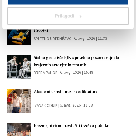
Več novic
Prilagodi
Umrl legendarni italijanski kantavtor Francesco
Guccini
6. avg. 2026 | 11:33
SPLETNO UREDNIŠTVO |
Stalno gledališče FJK s posebno pozornostjo do
krajevnih avtorjev in tematik
6. avg. 2026 | 15:48
BREDA PAHOR |
Akademik sredi brazilske diktature
6. avg. 2026 | 11:38
IVANA GODNIK |
Brezmejni ritmi navdušili tržaško publiko