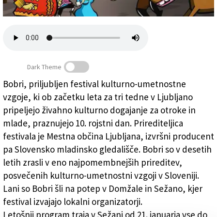
Založnik
Zadruga PD
Naročnine
Dark Theme
Bobri, priljubljen festival kulturno-umetnostne
vzgoje, ki ob začetku leta za tri tedne v Ljubljano
Martin Krpan vabi v Sežano
pripeljejo živahno kulturno dogajanje za otroke in
mlade, praznujejo 10. rojstni dan. Prirediteljica
festivala je Mestna občina Ljubljana, izvršni producent
pa Slovensko mladinsko gledališče. Bobri so v desetih
letih zrasli v eno najpomembnejših prireditev,
posvečenih kulturno-umetnostni vzgoji v Sloveniji.
Lani so Bobri šli na potep v Domžale in Sežano, kjer
festival izvajajo lokalni organizatorji.
Letošnji program traja v Sežani od 21. januarja vse do