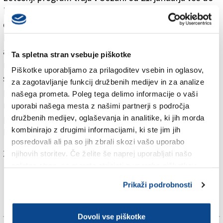
kulturnega praznika, 8. februarja. Vstop je na vse
dogodke prost. Bobre bo v Sežani odprl avtorski
kratek film, ki je nastal na poletni ustvarjalni delavnici
animiranega filma v Divači (Slovenska Kinoteka) z
Ta spletna stran vsebuje piškotke
naslovom KINO BONTON. Predvajali ga bodo na
Piškotke uporabljamo za prilagoditev vsebin in oglasov,
slavnostnem odprtju, ki bo jutri ob 10. uri, nato pa
za zagotavljanje funkcij družbenih medijev in za analize
pred vsako filmsko projekcijo v okviru Bobrov. Sledili
našega prometa. Poleg tega delimo informacije o vaši
mu bodo trije kratki animirani filmi slovenske
uporabi našega mesta z našimi partnerji s področja
produkcije o raznih pravljičnih junakih: Martin Krpan,
družbenih medijev, oglaševanja in analitike, ki jih morda
kombinirajo z drugimi informacijami, ki ste jim jih
Peter Peter in Kralj Matjaž.
posredovali ali pa so jih zbrali skozi vašo uporabo
Za branje in pisanje komentarjev
je potrebna prijava
njihovih storitev. Če želite še naprej uporabljati našo
spletno stran, se morate strinjati z uporabo piškotkov.
Prikaži podrobnosti
Dovoli vse piškotke