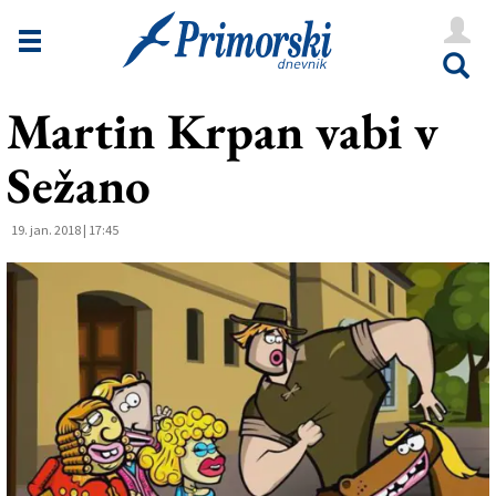
Novice
Tržaška
Martin Krpan vabi v
Goriška
Sežano
Kultura
Šport
19. jan. 2018 | 17:45
Še
Vreme
V Kioskih
Uredništvo
Oglasi