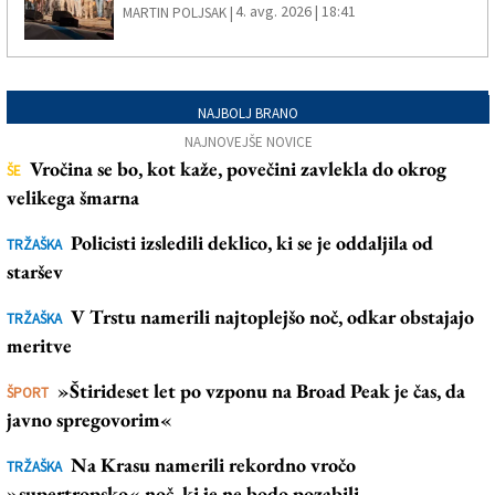
4. avg. 2026 | 18:41
MARTIN POLJSAK |
NAJBOLJ BRANO
NAJNOVEJŠE NOVICE
Vročina se bo, kot kaže, povečini zavlekla do okrog
ŠE
velikega šmarna
Policisti izsledili deklico, ki se je oddaljila od
TRŽAŠKA
staršev
V Trstu namerili najtoplejšo noč, odkar obstajajo
TRŽAŠKA
meritve
»Štirideset let po vzponu na Broad Peak je čas, da
ŠPORT
javno spregovorim«
Na Krasu namerili rekordno vročo
TRŽAŠKA
»supertropsko« noč, ki je ne bodo pozabili