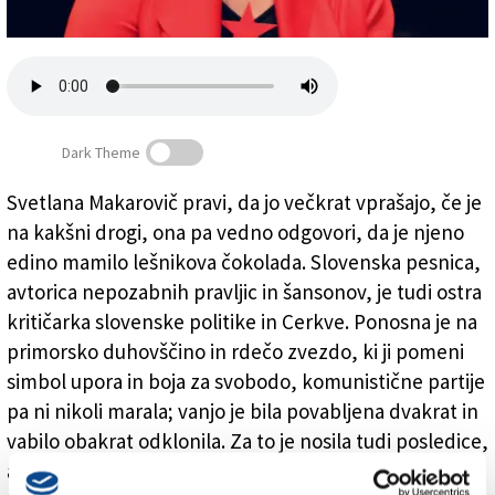
Založnik
Zadruga PD
Naročnine
Dark Theme
Svetlana Makarovič pravi, da jo večkrat vprašajo, če je
na kakšni drogi, ona pa vedno odgovori, da je njeno
»Pravi komunist je bil recimo Kristus«
edino mamilo lešnikova čokolada. Slovenska pesnica,
avtorica nepozabnih pravljic in šansonov, je tudi ostra
kritičarka slovenske politike in Cerkve. Ponosna je na
primorsko duhovščino in rdečo zvezdo, ki ji pomeni
simbol upora in boja za svobodo, komunistične partije
pa ni nikoli marala; vanjo je bila povabljena dvakrat in
vabilo obakrat odklonila. Za to je nosila tudi posledice,
a ji odločitve ni žal.