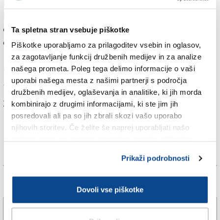
Pred nedeljskim nastopom na Festivalu Sanje v
Medani je v intervjuju za naš dnevnik spregovorila tudi
o umetnosti, »pravem komunistu« Kristusu, svojem
Ta spletna stran vsebuje piškotke
odnosu do denarja in še marsičem.
Piškotke uporabljamo za prilagoditev vsebin in oglasov,
za zagotavljanje funkcij družbenih medijev in za analize
Celoten intervju objavljamo v današnji (petkovi) izdaji
našega prometa. Poleg tega delimo informacije o vaši
uporabi našega mesta z našimi partnerji s področja
Primorskega dnevnika.
družbenih medijev, oglaševanja in analitike, ki jih morda
Za branje in pisanje komentarjev
je potrebna prijava
kombinirajo z drugimi informacijami, ki ste jim jih
posredovali ali pa so jih zbrali skozi vašo uporabo
njihovih storitev. Če želite še naprej uporabljati našo
spletno stran, se morate strinjati z uporabo piškotkov.
Prikaži podrobnosti
Več novic
Dovoli vse piškotke
Guccini je v 60. letih odslužil del vojaškega roka pri