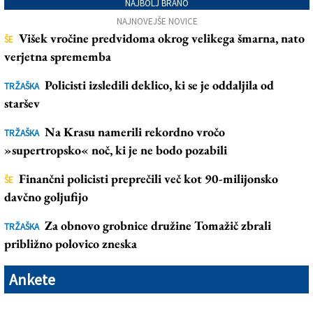
NAJBOLJ BRANO
NAJNOVEJŠE NOVICE
Višek vročine predvidoma okrog velikega šmarna, nato
ŠE
verjetna sprememba
Policisti izsledili deklico, ki se je oddaljila od
TRŽAŠKA
staršev
Na Krasu namerili rekordno vročo
TRŽAŠKA
»supertropsko« noč, ki je ne bodo pozabili
Finančni policisti preprečili več kot 90-milijonsko
ŠE
davčno goljufijo
Za obnovo grobnice družine Tomažič zbrali
TRŽAŠKA
približno polovico zneska
Ankete