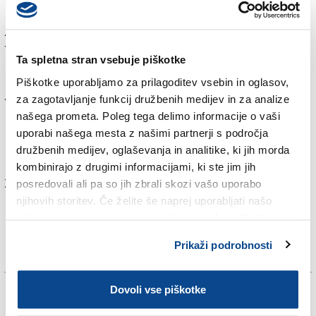
Babčevih, iz Nabrežine. Gre za prikaz največje
zasebne družinske zbirke ribiških predmetov na
Tržaškem.
Ta spletna stran vsebuje piškotke
Razstavo je SEM pripravil v sodelovanju z lastnikom
Piškotke uporabljamo za prilagoditev vsebin in oglasov,
zbirke, Bogdanom Petelinom, s katerim smo se
za zagotavljanje funkcij družbenih medijev in za analize
pogovorili.
našega prometa. Poleg tega delimo informacije o vaši
uporabi našega mesta z našimi partnerji s področja
družbenih medijev, oglaševanja in analitike, ki jih morda
Več v današnji (četrtkovi) tiskani izdaji.
kombinirajo z drugimi informacijami, ki ste jim jih
Za branje in pisanje komentarjev
je potrebna prijava
posredovali ali pa so jih zbrali skozi vašo uporabo
njihovih storitev. Če želite še naprej uporabljati našo
spletno stran, se morate strinjati z uporabo piškotkov.
Prikaži podrobnosti
Dovoli vse piškotke
Več novic