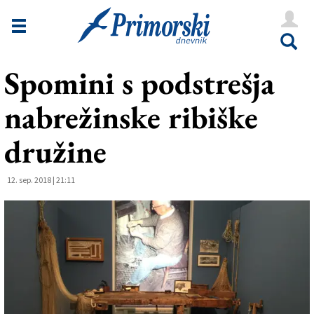
Novice
Tržaška
Spomini s podstrešja
Goriška
nabrežinske ribiške
Kultura
Šport
družine
Še
12. sep. 2018 | 21:11
Vreme
V Kioskih
Uredništvo
Oglasi