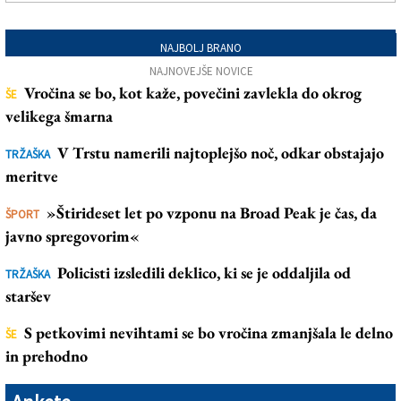
NAJBOLJ BRANO
NAJNOVEJŠE NOVICE
Vročina se bo, kot kaže, povečini zavlekla do okrog
ŠE
velikega šmarna
V Trstu namerili najtoplejšo noč, odkar obstajajo
TRŽAŠKA
meritve
»Štirideset let po vzponu na Broad Peak je čas, da
ŠPORT
javno spregovorim«
Policisti izsledili deklico, ki se je oddaljila od
TRŽAŠKA
staršev
S petkovimi nevihtami se bo vročina zmanjšala le delno
ŠE
in prehodno