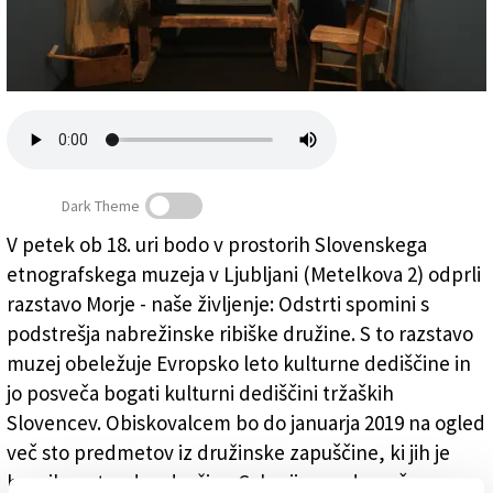
Založnik
Zadruga PD
Naročnine
Dark Theme
V petek ob 18. uri bodo v prostorih Slovenskega
etnografskega muzeja v Ljubljani (Metelkova 2) odprli
Spomini s podstrešja nabrežinske ribiške družine
razstavo Morje - naše življenje: Odstrti spomini s
podstrešja nabrežinske ribiške družine. S to razstavo
muzej obeležuje Evropsko leto kulturne dediščine in
jo posveča bogati kulturni dediščini tržaških
Slovencev. Obiskovalcem bo do januarja 2019 na ogled
več sto predmetov iz družinske zapuščine, ki jih je
hranilo pet rodov družine Caharija, po domače