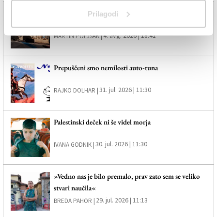
Brezmejni ritmi navdušili tržaško publiko
Prilagodi
4. avg. 2026 | 18:41
MARTIN POLJSAK |
Prepuščeni smo nemilosti auto-tuna
31. jul. 2026 | 11:30
RAJKO DOLHAR |
Palestinski deček ni še videl morja
30. jul. 2026 | 11:30
IVANA GODNIK |
»Vedno nas je bilo premalo, prav zato sem se veliko
stvari naučila«
29. jul. 2026 | 11:13
BREDA PAHOR |