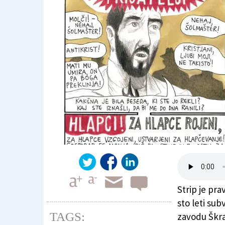
Strip je pra
sto leti sub
TAGS:
zavodu Škra