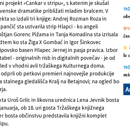
i projekt »Cankar v stripu«, s katerim je skušal
tepančiča: Hlapci – ko angeli omagajo
TRŽ
ovenske dramatike približati mladim bralcem. V
obs
kta so izdali tri knjige: Andrej Rozman Roza in
ančič sta ustvarila strip Hlapci - ko angeli
ŠP
štjan Gorenc Pižama in Tanja Komadina sta izrisala
ča
edtem ko sta Žiga X Gombač in Igor Šinkovec
ŠE
ripovsko basen Hlapec Jernej in pasja pravica. Izbor
le
tabel - originalnih risb in digitalnih povečav - je od
led v vhodni avli tržaškega Kulturnega doma.
TRŽ
 odprli ob petkovi premieri najnovejše produkcije
mi
 stalnega gledališča Kralj na Betajnovi; na ogled bo
A
rja.
kta Uroš Grilc in likovna urednica Lena Jevnik bosta
 januarja, ob 18. uri gosta Tržaškega knjižnega
jer bosta občinstvu predstavila knjižni komplet
ipu.