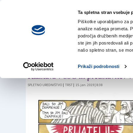
Ta spletna stran vsebuje 
VREME
četrtek,
DANES
Piškotke uporabljamo za pr
6. avgusta 2026
analize našega prometa. Po
področja družbenih medijev,
ste jim jih posredovali ali 
STRIPI
našo spletno stran, se mora
Cankar v stripu
Prikaži podrobnosti
Razstava v SSG in predstavitev 
SPLETNO UREDNIŠTVO
|
TRST
|
15. jan. 2019 | 8:38