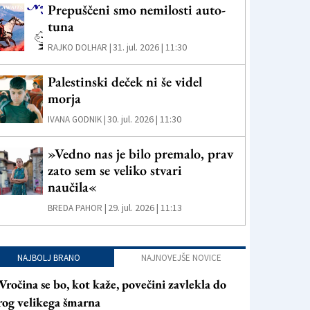
Prepuščeni smo nemilosti auto-
tuna
31. jul. 2026 | 11:30
RAJKO DOLHAR |
Palestinski deček ni še videl
morja
30. jul. 2026 | 11:30
IVANA GODNIK |
»Vedno nas je bilo premalo, prav
zato sem se veliko stvari
naučila«
29. jul. 2026 | 11:13
BREDA PAHOR |
NAJBOLJ BRANO
NAJNOVEJŠE NOVICE
Vročina se bo, kot kaže, povečini zavlekla do
rog velikega šmarna