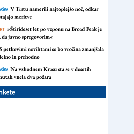
V Trstu namerili najtoplejšo noč, odkar
AŠKA
tajajo meritve
»Štirideset let po vzponu na Broad Peak je
ORT
s, da javno spregovorim«
S petkovimi nevihtami se bo vročina zmanjšala
 delno in prehodno
Na vzhodnem Krasu sta se v desetih
AŠKA
nutah vnela dva požara
nkete