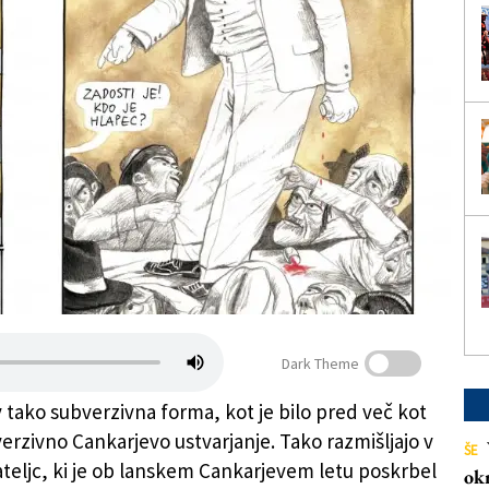
Dark Theme
v tako subverzivna forma, kot je bilo pred več kot
verzivno Cankarjevo ustvarjanje. Tako razmišljajo v
ŠE
teljc, ki je ob lanskem Cankarjevem letu poskrbel
ok