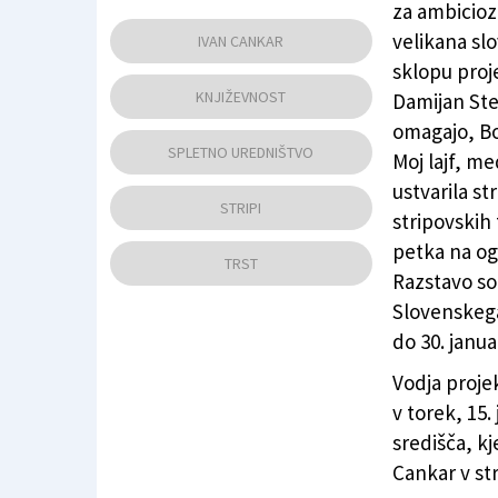
za ambiciozn
Iz stripa Andreja Rozmana Roze in Damijana S
velikana sl
IVAN CANKAR
sklopu proje
KNJIŽEVNOST
Damijan Step
omagajo, Bo
SPLETNO UREDNIŠTVO
Moj lajf, m
ustvarila st
STRIPI
stripovskih 
petka na og
TRST
Razstavo so
Slovenskega
do 30. janua
Vodja proje
v torek, 15.
središča, k
Cankar v str