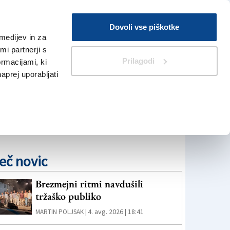
Prijava
Dovoli vse piškotke
medijev in za
Iskanje
V Kioskih
i partnerji s
Prilagodi
ormacijami, ki
naprej uporabljati
eč novic
Brezmejni ritmi navdušili
tržaško publiko
4. avg. 2026 | 18:41
MARTIN POLJSAK |