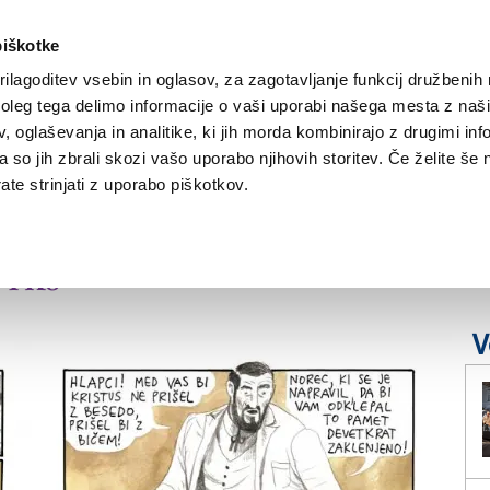
piškotke
ilagoditev vsebin in oglasov, za zagotavljanje funkcij družbenih 
leg tega delimo informacije o vaši uporabi našega mesta z našim
NOVICE
TRŽAŠKA
GORIŠKA
KULTURA
ŠPORT
ŠE
 oglaševanja in analitike, ki jih morda kombinirajo z drugimi inf
pa so jih zbrali skozi vašo uporabo njihovih storitev. Če želite še 
te strinjati z uporabo piškotkov.
v TKS
V