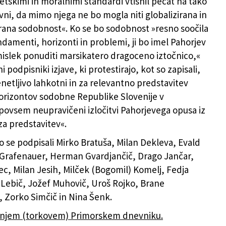
etskimi in moralnimi standardi vtisnil pečat na tako
vni, da mimo njega ne bo mogla niti globalizirana in
rana sodobnost«. Ko se bo sodobnost »resno soočila
ndamenti, horizonti in problemi, ji bo imel Pahorjev
islek ponuditi marsikatero dragoceno iztočnico,«
i podpisniki izjave, ki protestirajo, kot so zapisali,
enetljivo lahkotni in za relevantno predstavitev
rizontov sodobne Republike Slovenije v
povsem neupravičeni izločitvi Pahorjevega opusa iz
za predstavitev«.
so se podpisali Mirko Bratuša, Milan Dekleva, Evald
o Grafenauer, Herman Gvardjančič, Drago Jančar,
c, Milan Jesih, Milček (Bogomil) Komelj, Fedja
e Lebič, Jožef Muhovič, Uroš Rojko, Brane
 Zorko Simčič in Nina Šenk.
šnjem (torkovem) Primorskem dnevniku.