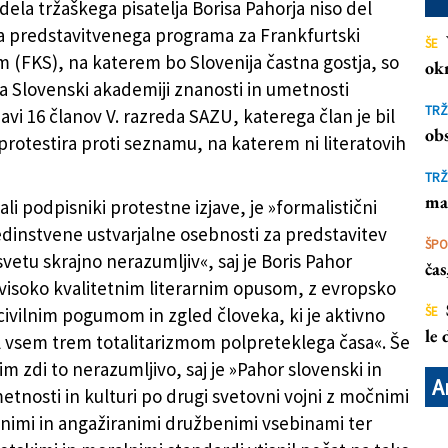
dela tržaškega pisatelja Borisa Pahorja niso del
 predstavitvenega programa za Frankfurtski
ŠE
em (FKS), na katerem bo Slovenija častna gostja, so
ok
na Slovenski akademiji znanosti in umetnosti
TRŽ
javi 16 članov V. razreda SAZU, katerega član je bil
obs
 protestira proti seznamu, na katerem ni literatovih
TRŽ
ma
ali podpisniki protestne izjave, je »formalistični
 edinstvene ustvarjalne osebnosti za predstavitev
ŠP
svetu skrajno nerazumljiv«, saj je Boris Pahor
ča
visoko kvalitetnim literarnim opusom, z evropsko
vilnim pogumom in zgled človeka, ki je aktivno
ŠE
le
 vsem trem totalitarizmom polpreteklega časa«. Še
im zdi to nerazumljivo, saj je »Pahor slovenski in
A
etnosti in kulturi po drugi svetovni vojni z močnimi
lnimi in angažiranimi družbenimi vsebinami ter