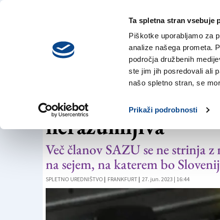
Ta spletna stran vsebuje 
VREME
četrtek,
DANES
Piškotke uporabljamo za pr
6. avgusta 2026
analize našega prometa. Po
področja družbenih medijev,
ste jim jih posredovali ali 
LITERATURA
našo spletno stran, se mora
Izločitev Pahorja 
Prikaži podrobnosti
nerazumljiva
Več članov SAZU se ne strinja z n
na sejem, na katerem bo Slovenij
SPLETNO UREDNIŠTVO
|
FRANKFURT
|
27. jun. 2023 | 16:44