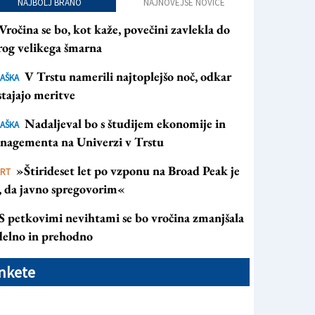
NAJBOLJ BRANO
NAJNOVEJŠE NOVICE
Vročina se bo, kot kaže, povečini zavlekla do
rog velikega šmarna
V Trstu namerili najtoplejšo noč, odkar
AŠKA
tajajo meritve
Nadaljeval bo s študijem ekonomije in
AŠKA
nagementa na Univerzi v Trstu
»Štirideset let po vzponu na Broad Peak je
ORT
s, da javno spregovorim«
S petkovimi nevihtami se bo vročina zmanjšala
 delno in prehodno
nkete