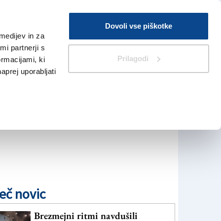
Prijava
Dovoli vse piškotke
medijev in za
Iskanje
V Kioskih
i partnerji s
Prilagodi
ormacijami, ki
naprej uporabljati
eč novic
Brezmejni ritmi navdušili