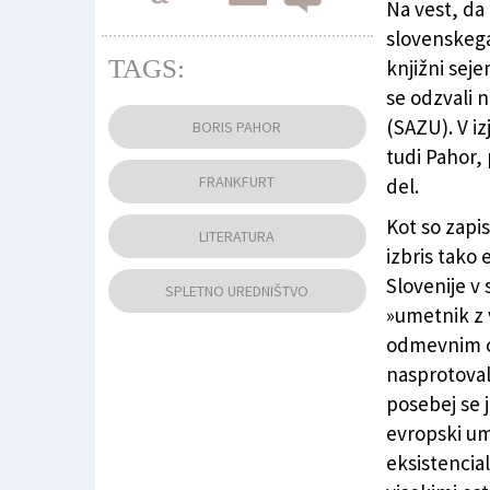
Na vest, da 
slovenskega
TAGS:
knjižni sej
se odzvali 
Boris Pahor (FOTODAMJ@N)
(SAZU). V iz
BORIS PAHOR
tudi Pahor,
FRANKFURT
del.
Kot so zapis
LITERATURA
izbris tako
Slovenije v 
SPLETNO UREDNIŠTVO
»umetnik z 
odmevnim ci
nasprotoval
posebej se j
evropski um
eksistencia