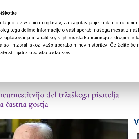
piškotke
ilagoditev vsebin in oglasov, za zagotavljanje funkcij družbenih 
leg tega delimo informacije o vaši uporabi našega mesta z našim
NOVICE
TRŽAŠKA
GORIŠKA
KULTURA
ŠPORT
ŠE
 oglaševanja in analitike, ki jih morda kombinirajo z drugimi inf
pa so jih zbrali skozi vašo uporabo njihovih storitev. Če želite še 
te strinjati z uporabo piškotkov.
s frankfurtskega sejma
eumestitvijo del tržaškega pisatelja
a častna gostja
V