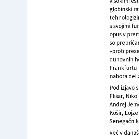
visokimi est
globinski ra
tehnologizi
s svojimi fu
opus v prem
so prepričan
»proti pres
duhovnih ho
Frankfurtu 
nabora del 
Pod izjavo 
Flisar, Nik
Andrej Jeme
Košir, Lojz
Senegačnik,
Več v dana