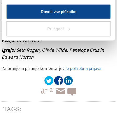
velikanov, kot sta Penelope Cruz in Edward Norton,
nedosegljiva.
Dovoli vse piškotke
The Invite
Prilagodi
Država:
ZDA, 2026
Režija:
Olivia Wilde
Igrajo:
Seth Rogen, Olivia Wilde, Penelope Cruz in
Edward Norton
Za branje in pisanje komentarjev
je potrebna prijava
TAGS: