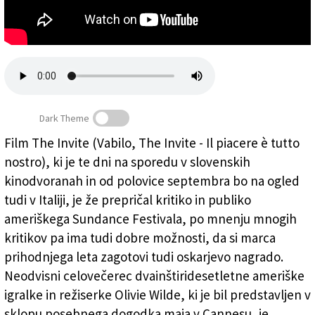
Založnik
Zadruga PD
Naročnine
Dark Theme
Film The Invite (Vabilo, The Invite - Il piacere è tutto
nostro), ki je te dni na sporedu v slovenskih
kinodvoranah in od polovice septembra bo na ogled
tudi v Italiji, je že prepričal kritiko in publiko
ameriškega Sundance Festivala, po mnenju mnogih
kritikov pa ima tudi dobre možnosti, da si marca
prihodnjega leta zagotovi tudi oskarjevo nagrado.
Neodvisni celovečerec dvainštiridesetletne ameriške
igralke in režiserke Olivie Wilde, ki je bil predstavljen v
sklopu posebnega dogodka maja v Cannesu, je