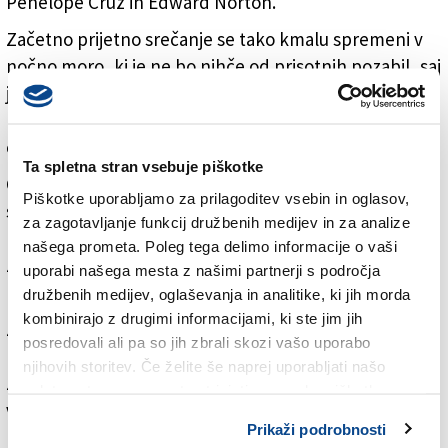
Penelope Cruz in Edward Norton.
Začetno prijetno srečanje se tako kmalu spremeni v
nočno moro, ki je ne bo nihče od prisotnih pozabil, saj
je niz nerodnih in hudih situacij, zamer, neprijetnih
razkrivanj resnic, a tudi komičnih zapletov za vselej
označil življenja tistih, ki so vse to doživeli.
Ta spletna stran vsebuje piškotke
Celovečerec, ki je povzet po španskem filmu Hrupna
Piškotke uporabljamo za prilagoditev vsebin in oglasov,
soseda režiserja Cesca Gaya izpred šestih let, v
za zagotavljanje funkcij družbenih medijev in za analize
marsičem spominja tudi na dve veliki uspešnici
našega prometa. Poleg tega delimo informacije o vaši
zadnjih let, delo Carnage Romana Polanskega in
uporabi našega mesta z našimi partnerji s področja
Popolni neznanci Paola Genoveseja.
družbenih medijev, oglaševanja in analitike, ki jih morda
kombinirajo z drugimi informacijami, ki ste jim jih
Za stenami udobnega stanovanja se razvija
posredovali ali pa so jih zbrali skozi vašo uporabo
prepričljiva zgodba, ki jo je režiserka znala posneti z
njihovih storitev. Če želite še naprej uporabljati našo
zelo dobro prilagojenim ritmom. Dodano vrednost pa
spletno stran, se morate strinjati z uporabo piškotkov.
vsekakor nudi prepričljivi nastop vseh štirih igralcev,
Prikaži podrobnosti
pa čeprav ostaja interpretacija dveh filmskih