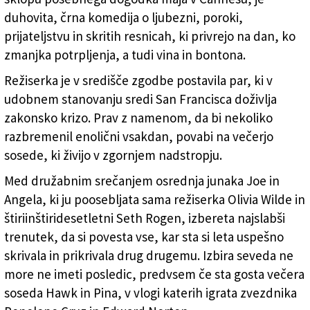
duhovita, črna komedija o ljubezni, poroki,
prijateljstvu in skritih resnicah, ki privrejo na dan, ko
zmanjka potrpljenja, a tudi vina in bontona.
Režiserka je v središče zgodbe postavila par, ki v
udobnem stanovanju sredi San Francisca doživlja
zakonsko krizo. Prav z namenom, da bi nekoliko
razbremenil enolični vsakdan, povabi na večerjo
sosede, ki živijo v zgornjem nadstropju.
Med družabnim srečanjem osrednja junaka Joe in
Angela, ki ju poosebljata sama režiserka Olivia Wilde in
štiriinštiridesetletni Seth Rogen, izbereta najslabši
trenutek, da si povesta vse, kar sta si leta uspešno
skrivala in prikrivala drug drugemu. Izbira seveda ne
more ne imeti posledic, predvsem če sta gosta večera
soseda Hawk in Pina, v vlogi katerih igrata zvezdnika