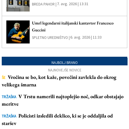
7. avg. 2026 | 13:31
BREDA PAHOR |
Umrl legendarni italijanski kantavtor Francesco
Guccini
6. avg. 2026 | 11:33
SPLETNO UREDNIŠTVO |
NAJBOLJ BRANO
NAJNOVEJŠE NOVICE
Vročina se bo, kot kaže, povečini zavlekla do okrog
ŠE
velikega šmarna
V Trstu namerili najtoplejšo noč, odkar obstajajo
TRŽAŠKA
meritve
Policisti izsledili deklico, ki se je oddaljila od
TRŽAŠKA
staršev