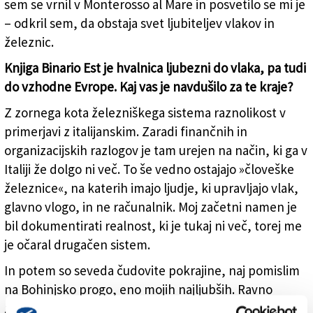
sem se vrnil v Monterosso al Mare in posvetilo se mi je
– odkril sem, da obstaja svet ljubiteljev vlakov in
železnic.
Knjiga Binario Est je hvalnica ljubezni do vlaka, pa tudi
do vzhodne Evrope. Kaj vas je navdušilo za te kraje?
Z zornega kota železniškega sistema raznolikost v
primerjavi z italijanskim. Zaradi finančnih in
organizacijskih razlogov je tam urejen na način, ki ga v
Italiji že dolgo ni več. To še vedno ostajajo »človeške
železnice«, na katerih imajo ljudje, ki upravljajo vlak,
glavno vlogo, in ne računalnik. Moj začetni namen je
bil dokumentirati realnost, ki je tukaj ni več, torej me
je očaral drugačen sistem.
In potem so seveda čudovite pokrajine, naj pomislim
na Bohinjsko progo, eno mojih najljubših. Ravno
zaradi pokrajin sem se še bolj zaljubil v te kraje. Vlak je