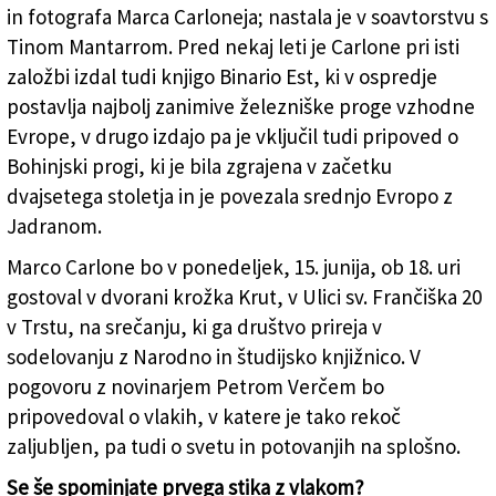
Marco Carlone (OSEBNI ARHIV)
in fotografa Marca Carloneja; nastala je v soavtorstvu s
Tinom Mantarrom. Pred nekaj leti je Carlone pri isti
založbi izdal tudi knjigo Binario Est, ki v ospredje
postavlja najbolj zanimive železniške proge vzhodne
Evrope, v drugo izdajo pa je vključil tudi pripoved o
Bohinjski progi, ki je bila zgrajena v začetku
dvajsetega stoletja in je povezala srednjo Evropo z
Jadranom.
Marco Carlone bo v ponedeljek, 15. junija, ob 18. uri
gostoval v dvorani krožka Krut, v Ulici sv. Frančiška 20
v Trstu, na srečanju, ki ga društvo prireja v
sodelovanju z Narodno in študijsko knjižnico. V
pogovoru z novinarjem Petrom Verčem bo
pripovedoval o vlakih, v katere je tako rekoč
zaljubljen, pa tudi o svetu in potovanjih na splošno.
Se še spominjate prvega stika z vlakom?