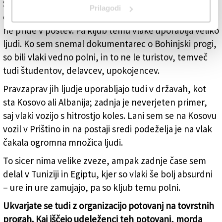
Številne povezave, tudi Bohinjska proga, so
Prilagodi
orografsko zahtevne, torej hitra železniška povezava
ne pride v poštev. Pa kljub temu vlake uporablja veliko
ljudi. Ko sem snemal dokumentarec o Bohinjski progi,
so bili vlaki vedno polni, in to ne le turistov, temveč
tudi študentov, delavcev, upokojencev.
Pravzaprav jih ljudje uporabljajo tudi v državah, kot
sta Kosovo ali Albanija; zadnja je neverjeten primer,
saj vlaki vozijo s hitrostjo koles. Lani sem se na Kosovu
vozil v Prištino in na postaji sredi podeželja je na vlak
čakala ogromna množica ljudi.
To sicer nima velike zveze, ampak zadnje čase sem
delal v Tuniziji in Egiptu, kjer so vlaki še bolj absurdni
– ure in ure zamujajo, pa so kljub temu polni.
Ukvarjate se tudi z organizacijo potovanj na tovrstnih
progah. Kaj iščejo udeleženci teh potovanj, morda