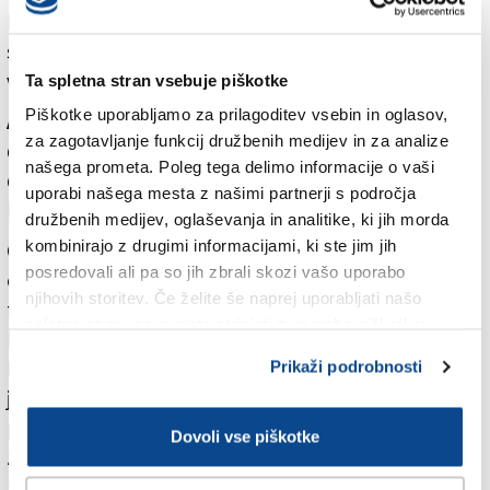
bil prvo sredstvo za vpogled v te kraje, nato pa se je
strast spremenila v neizmerno ljubezen do Balkana in
vzhodne Evrope na splošno.
Ta spletna stran vsebuje piškotke
Piškotke uporabljamo za prilagoditev vsebin in oglasov,
Ampak, ali te železniške proge lokalni prebivalci
za zagotavljanje funkcij družbenih medijev in za analize
dejansko uporabljajo? Zdi se mi, da vlaki v teh
našega prometa. Poleg tega delimo informacije o vaši
državah nikakor niso hrbtenica prometa in da so
uporabi našega mesta z našimi partnerji s področja
ljudje veliko bolj odvisni od avtomobilov.
družbenih medijev, oglaševanja in analitike, ki jih morda
kombinirajo z drugimi informacijami, ki ste jim jih
Če povzamem tisto, kar sem videl, na številnih
posredovali ali pa so jih zbrali skozi vašo uporabo
območjih prevladuje cestni ali celo letalski promet,
njihovih storitev. Če želite še naprej uporabljati našo
tudi na srednje dolgih razdaljah. Kljub temu pa ljudje,
spletno stran, se morate strinjati z uporabo piškotkov.
kjer obstaja vlak, tega bolj ali manj uporabljajo.
Denimo v Bolgariji, Romuniji, na Madžarskem. Bolj ko
Prikaži podrobnosti
je železniško omrežje razvejano, več je tovrstnih
povezav in bolj ljudje uporabljajo vlake – čeprav so
Dovoli vse piškotke
zastareli.