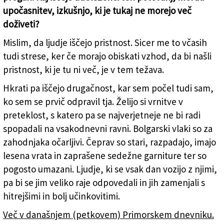
upočasnitev, izkušnjo, ki je tukaj ne morejo več
doživeti?
Mislim, da ljudje iščejo pristnost. Sicer me to včasih
tudi strese, ker če morajo obiskati vzhod, da bi našli
pristnost, ki je tu ni več, je v tem težava.
Hkrati pa iščejo drugačnost, kar sem počel tudi sam,
ko sem se prvič odpravil tja. Želijo si vrnitve v
preteklost, s katero pa se najverjetneje ne bi radi
spopadali na vsakodnevni ravni. Bolgarski vlaki so za
zahodnjaka očarljivi. Čeprav so stari, razpadajo, imajo
lesena vrata in zaprašene sedežne garniture ter so
pogosto umazani. Ljudje, ki se vsak dan vozijo z njimi,
pa bi se jim veliko raje odpovedali in jih zamenjali s
hitrejšimi in bolj učinkovitimi.
Več v današnjem (petkovem) Primorskem dnevniku.