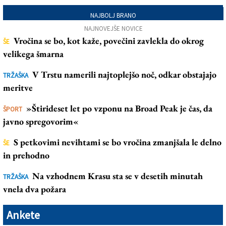
NAJBOLJ BRANO
NAJNOVEJŠE NOVICE
Vročina se bo, kot kaže, povečini zavlekla do okrog
ŠE
velikega šmarna
V Trstu namerili najtoplejšo noč, odkar obstajajo
TRŽAŠKA
meritve
»Štirideset let po vzponu na Broad Peak je čas, da
ŠPORT
javno spregovorim«
S petkovimi nevihtami se bo vročina zmanjšala le delno
ŠE
in prehodno
Na vzhodnem Krasu sta se v desetih minutah
TRŽAŠKA
vnela dva požara
Ankete