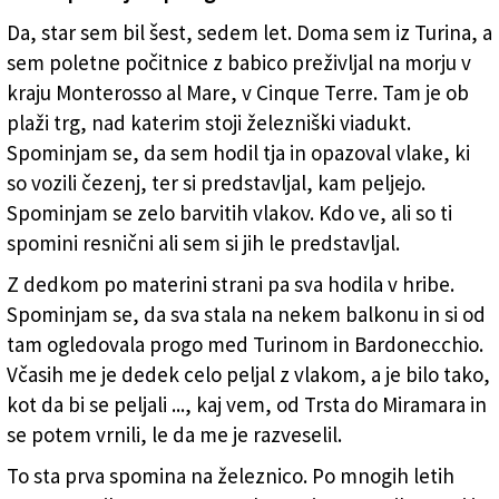
Da, star sem bil šest, sedem let. Doma sem iz Turina, a
sem poletne počitnice z babico preživljal na morju v
kraju Monterosso al Mare, v Cinque Terre. Tam je ob
plaži trg, nad katerim stoji železniški viadukt.
Spominjam se, da sem hodil tja in opazoval vlake, ki
so vozili čezenj, ter si predstavljal, kam peljejo.
Spominjam se zelo barvitih vlakov. Kdo ve, ali so ti
spomini resnični ali sem si jih le predstavljal.
Z dedkom po materini strani pa sva hodila v hribe.
Spominjam se, da sva stala na nekem balkonu in si od
tam ogledovala progo med Turinom in Bardonecchio.
Včasih me je dedek celo peljal z vlakom, a je bilo tako,
kot da bi se peljali ..., kaj vem, od Trsta do Miramara in
se potem vrnili, le da me je razveselil.
To sta prva spomina na železnico. Po mnogih letih