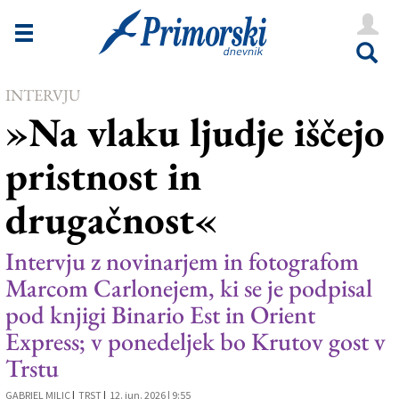
Novice
Tržaška
INTERVJU
Goriška
»Na vlaku ljudje iščejo
Kultura
pristnost in
Šport
drugačnost«
Še
Vreme
Intervju z novinarjem in fotografom
Marcom Carlonejem, ki se je podpisal
V Kioskih
pod knjigi Binario Est in Orient
Express; v ponedeljek bo Krutov gost v
Uredništvo
Trstu
Oglasi
GABRIEL MILIC
|
TRST
|
12. jun. 2026 | 9:55