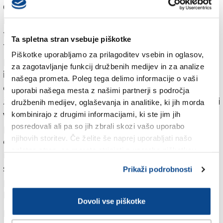
Ob jeziku izstopa tudi tema ljubezni, njegov je
neologizem poljubovanje. »Obe temi poveže še s
temo minevanja oz. odnosa med življenjem in smrtjo.
Ta spletna stran vsebuje piškotke
Tu smo pred nadgradnjo Kravosovega dosedanjega
Piškotke uporabljamo za prilagoditev vsebin in oglasov,
pesnjenja.« Najpogostejši besedi v zbirki sta čas, ki je
za zagotavljanje funkcij družbenih medijev in za analize
izraz minevanja, in pa poljub, se pravi izraz ljubezni, je
našega prometa. Poleg tega delimo informacije o vaši
opozorila. Prostor in čas pri njem minevata in hkrati
uporabi našega mesta z našimi partnerji s področja
živita. »Minevanje se sooča z ljubeznijo in življenjem, ki
družbenih medijev, oglaševanja in analitike, ki jih morda
vedno zmagata nad smrtjo - z ironijo, igrivostjo se
kombinirajo z drugimi informacijami, ki ste jim jih
posredovali ali pa so jih zbrali skozi vašo uporabo
pesnik izogne pathosu in ultimativnim
njihovih storitev. Če želite še naprej uporabljati našo
eksistencialnim trditvam,« je ugotavljala in dodala, da
spletno stran, se morate strinjati z uporabo piškotkov.
nikakor ni slep na bolečino sveta, na nesmisle
svetovne politike, vendar se ne pusti zavesti, da bi ga
Prikaži podrobnosti
preplavila temačnost - loteva se je z dialoškostjo in
lahkotnostjo oz. izvrstno jezikovno igro.
Dovoli vse piškotke
Dom presega minljivost