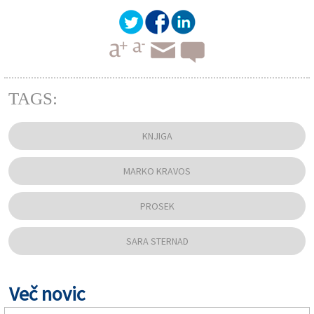
TAGS:
KNJIGA
MARKO KRAVOS
PROSEK
SARA STERNAD
Več novic