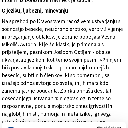
mislim na bolezni ali travme,« je zaupal.
O jeziku, ljubezni, minevanju
Na sprehod po Kravosovem radoživem ustvarjanju s
sočnostjo besede, neizčrpno erotiko, vero v življenje
in preganjanje oblakov, je zbrane popeljala Vesna
Mikolič. Avtorja, ki je že klasik, je primerjala s
prijateljem, pesnikom Josipom Ostijem - oba se
ukvarjata z jezikom kot temo svojih pesmi. »Pri njem
bi izpostavila mojstrsko uporabo najdrobnejših
besedic, subtilnih členkov, ki so pomembni, saj
izražajo odnos avtorja do sveta, in jih marsikdo
zanemarja,« je poudarila. Zbirka prinaša destilat
dosedanjega ustvarjanja: njegov slog in teme so
razpoznavne, ponuja mojstrsko zmes igrivosti in
najglobljih misli, humorja in metafizike, igrivega
ustvarjanja z jezikom in resne jezikovne zavesti.