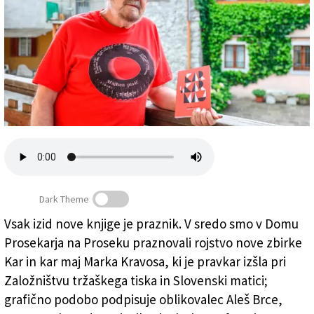
Založnik
Zadruga PD
Naročnine
Dark Theme
Vsak izid nove knjige je praznik. V sredo smo v Domu
Marko Kravos z novo zbirko Kar in kar maj (LUCA
Prosekarja na Proseku praznovali rojstvo nove zbirke
TEDESCHI/FOTODAMJ@N)
Kar in kar maj Marka Kravosa, ki je pravkar izšla pri
Založništvu tržaškega tiska in Slovenski matici;
grafično podobo podpisuje oblikovalec Aleš Brce,