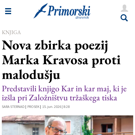
Novice
Tržaška
KNJIGA
Goriška
Nova zbirka poezij
Kultura
Marka Kravosa proti
Šport
malodušju
Še
Vreme
Predstavili knjigo Kar in kar maj, ki je
izšla pri Založništvu tržaškega tiska
V Kioskih
SARA STERNAD
|
PROSEK
|
15. jun. 2026 | 8:28
Uredništvo
Oglasi