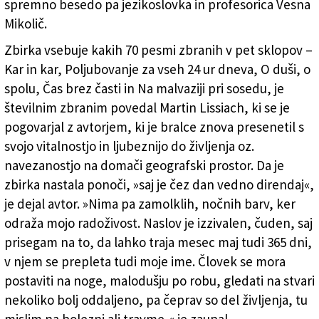
spremno besedo pa jezikoslovka in profesorica Vesna
Mikolič.
Zbirka vsebuje kakih 70 pesmi zbranih v pet sklopov –
Kar in kar, Poljubovanje za vseh 24 ur dneva, O duši, o
spolu, Čas brez časti in Na malvaziji pri sosedu, je
številnim zbranim povedal Martin Lissiach, ki se je
pogovarjal z avtorjem, ki je bralce znova presenetil s
svojo vitalnostjo in ljubeznijo do življenja oz.
navezanostjo na domači geografski prostor. Da je
zbirka nastala ponoči, »saj je čez dan vedno direndaj«,
je dejal avtor. »Nima pa zamolklih, nočnih barv, ker
odraža mojo radoživost. Naslov je izzivalen, čuden, saj
prisegam na to, da lahko traja mesec maj tudi 365 dni,
v njem se prepleta tudi moje ime. Človek se mora
postaviti na noge, malodušju po robu, gledati na stvari
nekoliko bolj oddaljeno, pa čeprav so del življenja, tu