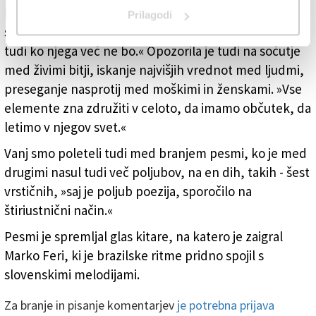
Med rešilnimi bilkami je dom, ki je vezan z morjem in
Prilagodi
slovensko besedo, »ki presega minljivost, saj bo ostal
tudi ko njega več ne bo.« Opozorila je tudi na sočutje
med živimi bitji, iskanje najvišjih vrednot med ljudmi,
preseganje nasprotij med moškimi in ženskami. »Vse
elemente zna združiti v celoto, da imamo občutek, da
letimo v njegov svet.«
Vanj smo poleteli tudi med branjem pesmi, ko je med
drugimi nasul tudi več poljubov, na en dih, takih - šest
vrstičnih, »saj je poljub poezija, sporočilo na
štiriustnični način.«
Pesmi je spremljal glas kitare, na katero je zaigral
Marko Feri, ki je brazilske ritme pridno spojil s
slovenskimi melodijami.
Za branje in pisanje komentarjev
je potrebna prijava