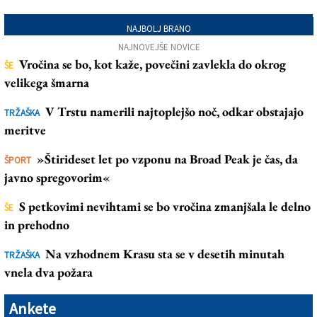
NAJBOLJ BRANO
NAJNOVEJŠE NOVICE
Vročina se bo, kot kaže, povečini zavlekla do okrog
ŠE
velikega šmarna
V Trstu namerili najtoplejšo noč, odkar obstajajo
TRŽAŠKA
meritve
»Štirideset let po vzponu na Broad Peak je čas, da
ŠPORT
javno spregovorim«
S petkovimi nevihtami se bo vročina zmanjšala le delno
ŠE
in prehodno
Na vzhodnem Krasu sta se v desetih minutah
TRŽAŠKA
vnela dva požara
Ankete