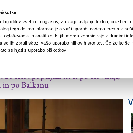
piškotke
ilagoditev vsebin in oglasov, za zagotavljanje funkcij družbenih 
leg tega delimo informacije o vaši uporabi našega mesta z našim
NOVICE
TRŽAŠKA
GORIŠKA
KULTURA
ŠPORT
ŠE
 oglaševanja in analitike, ki jih morda kombinirajo z drugimi inf
pa so jih zbrali skozi vašo uporabo njihovih storitev. Če želite še 
te strinjati z uporabo piškotkov.
 po Beogradu
 bo letos popeljala ne le po Sloveniji,
h in po Balkanu
V