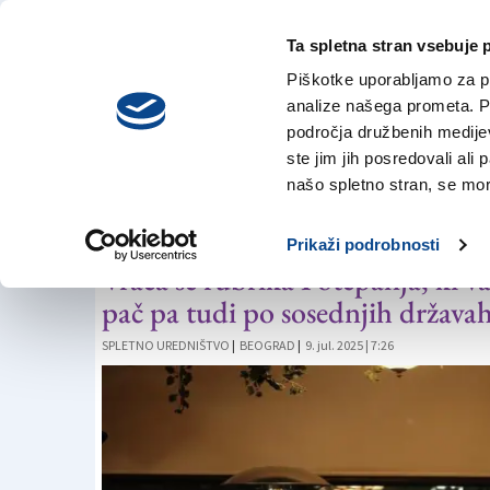
Ta spletna stran vsebuje 
VREME
sobota,
DANES
Piškotke uporabljamo za pr
8. avgusta 2026
analize našega prometa. Po
področja družbenih medijev,
ste jim jih posredovali ali 
PRILOGE
našo spletno stran, se mora
Poletno potepanje
Prikaži podrobnosti
Vrača se rubrika Potepanja, ki vas
pač pa tudi po sosednjih država
SPLETNO UREDNIŠTVO
|
BEOGRAD
|
9. jul. 2025 | 7:26