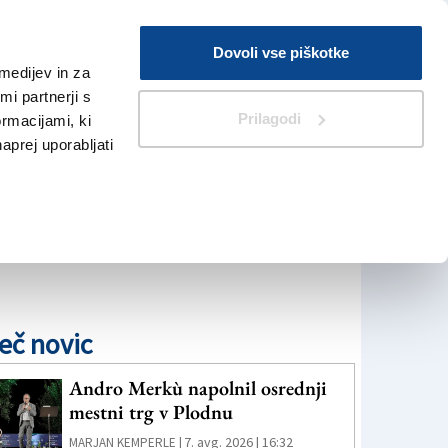
Prijava
Dovoli vse piškotke
medijev in za
Iskanje
V Kioskih
i partnerji s
Prilagodi
ormacijami, ki
naprej uporabljati
eč novic
Andro Merkù napolnil osrednji
mestni trg v Plodnu
7. avg. 2026 | 16:32
MARJAN KEMPERLE |