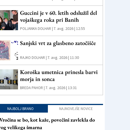
Guccini je v 60. letih odslužil del
vojaškega roka pri Banih
7. avg. 2026 | 12:55
POLJANKA DOLHAR |
Sanjski vrt za glasbeno zatočišče
7. avg. 2026 | 11:30
RAJKO DOLHAR |
Koroška umetnica prinesla barvi
morja in sonca
7. avg. 2026 | 13:31
BREDA PAHOR |
NAJBOLJ BRANO
NAJNOVEJŠE NOVICE
Vročina se bo, kot kaže, povečini zavlekla do
rog velikega šmarna