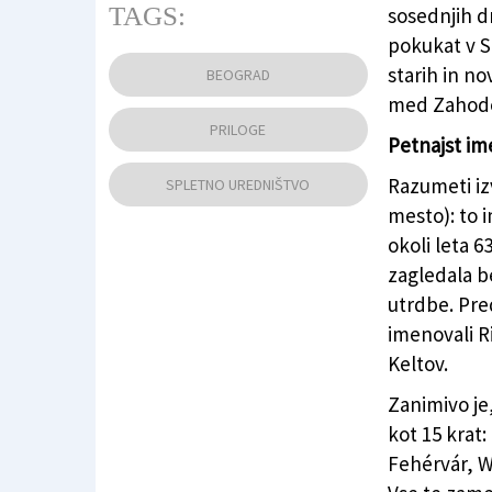
TAGS:
sosednjih d
pokukat v S
Ciganski ritmi v Skadarliji v Beogradu (CARL
starih in no
BEOGRAD
med Zahod
PRILOGE
Petnajst im
Razumeti iz
SPLETNO UREDNIŠTVO
mesto): to i
okoli leta 
zagledala b
utrdbe. Pre
imenovali Ri
Keltov.
Zanimivo je
kot 15 krat
Fehérvár, W