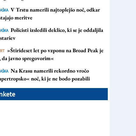
V Trstu namerili najtoplejšo noč, odkar
AŠKA
tajajo meritve
Policisti izsledili deklico, ki se je oddaljila
AŠKA
staršev
»Štirideset let po vzponu na Broad Peak je
ORT
s, da javno spregovorim«
Na Krasu namerili rekordno vročo
AŠKA
pertropsko« noč, ki je ne bodo pozabili
nkete