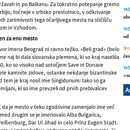
ržavah in po Balkanu. Za tokratno potepanje gremo
TRŽ
rbijo, točneje v srbsko prestolnico, v odkrivanje
O GHIO)
obs
vih zanimivosti tega očarljivega mesta na stičišču
om in Vzhodom.
TRŽ
od 
en za eno mesto
vor imena Beograd ni ravno težko. »Beli grad« (belo
ŠP
ča
me naj bi dala slovanska plemena, ki so kraj naselila
630, ko so visoko nad sotočjem Save in Donave
TRŽ
ele kamnite zidove, ostanke nekdanje bizantinske
»su
d tem je kraj nosil ime Singidunum: tako so ga
mljani, ki so ime prevzeli od prvih prebivalcev
A
, da je mesto v teku zgodovine zamenjalo ime več
: med drugim se je imenovalo Alba Bulgarica,
eißenburg, Dar Ul Jihad in celo Prinz Eugen Stadt.