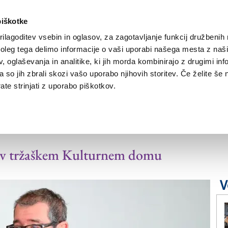
piškotke
ilagoditev vsebin in oglasov, za zagotavljanje funkcij družbenih 
leg tega delimo informacije o vaši uporabi našega mesta z našim
NOVICE
TRŽAŠKA
GORIŠKA
KULTURA
ŠPORT
ŠE
 oglaševanja in analitike, ki jih morda kombinirajo z drugimi inf
pa so jih zbrali skozi vašo uporabo njihovih storitev. Če želite še 
te strinjati z uporabo piškotkov.
110-letnici Glasbene
t v tržaškem Kulturnem domu
V