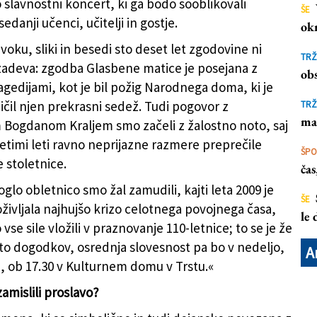
slavnostni koncert, ki ga bodo sooblikovali
ŠE
sedanji učenci, učitelji in gostje.
ok
zvoku, sliki in besedi sto deset let zgodovine ni
TRŽ
adeva: zgodba Glasbene matice je posejana z
obs
agedijami, kot je bil požig Narodnega doma, ki je
ičil njen prekrasni sedež. Tudi pogovor z
TRŽ
ma
 Bogdanom Kraljem smo začeli z žalostno noto, saj
etimi leti ravno neprijazne razmere preprečile
ŠP
 stoletnice.
ča
oglo obletnico smo žal zamudili, kajti leta 2009 je
ŠE
oživljala najhujšo krizo celotnega povojnega časa,
le
vse sile vložili v praznovanje 110-letnice; to se je že
sto dogodkov, osrednja slovesnost pa bo v nedeljo,
A
 ob 17.30 v Kulturnem domu v Trstu.«
zamislili proslavo?