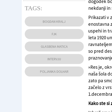
dogodek bo 
TAGS:
nekdanji in 
Prikazati v 
Bogdan Kralj (ARHIV)
BOGDAN KRALJ
enostavna z
uspehi in tr
FJK
leta 1920 un
ravnateljem
GLASBENA MATICA
so pred des
praznovanje
INTERVJU
»Res je, okr
POLJANKA DOLHAR
naša šola d
zato pa smo 
začelo z vr
1.decembra,
Kako ste si 