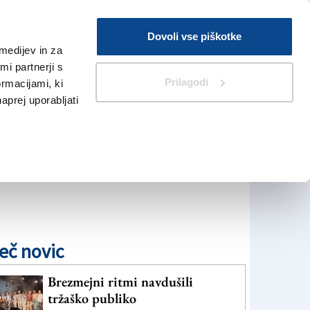
Prijava
Dovoli vse piškotke
medijev in za
Iskanje
V Kioskih
i partnerji s
Prilagodi
ormacijami, ki
naprej uporabljati
eč novic
Brezmejni ritmi navdušili
tržaško publiko