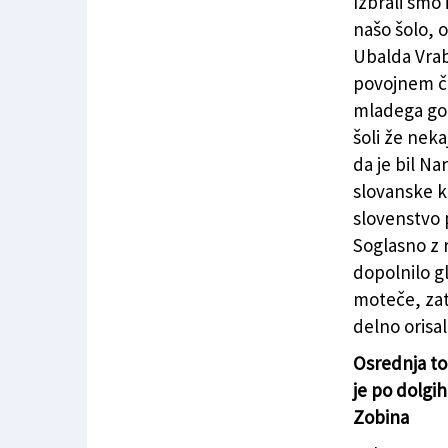
Izbrali smo
našo šolo, 
Ubalda Vrab
povojnem ča
mladega gor
šoli že neka
da je bil N
slovanske k
slovenstvo p
Soglasno z 
dopolnilo g
moteče, zat
delno orisa
Osrednja to
je po dolgih
Zobina