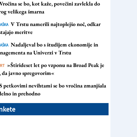
Vročina se bo, kot kaže, povečini zavlekla do
rog velikega šmarna
V Trstu namerili najtoplejšo noč, odkar
AŠKA
tajajo meritve
Nadaljeval bo s študijem ekonomije in
AŠKA
nagementa na Univerzi v Trstu
»Štirideset let po vzponu na Broad Peak je
ORT
s, da javno spregovorim«
S petkovimi nevihtami se bo vročina zmanjšala
 delno in prehodno
nkete