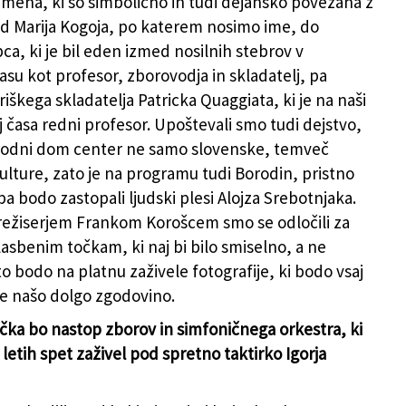
 imena, ki so simbolično in tudi dejansko povezana z
od Marija Kogoja, po katerem nosimo ime, do
ca, ki je bil eden izmed nosilnih stebrov v
su kot profesor, zborovodja in skladatelj, pa
iškega skladatelja Patricka Quaggiata, ki je na naši
j časa redni profesor. Upoštevali smo tudi dejstvo,
arodni dom center ne samo slovenske, temveč
ulture, zato je na programu tudi Borodin, pristno
a bodo zastopali ljudski plesi Alojza Srebotnjaka.
režiserjem Frankom Korošcem smo se odločili za
lasbenim točkam, ki naj bi bilo smiselno, a ne
o bodo na platnu zaživele fotografije, ki bodo vsaj
le našo dolgo zgodovino.
čka bo nastop zborov in simfoničnega orkestra, ki
 letih spet zaživel pod spretno taktirko Igorja