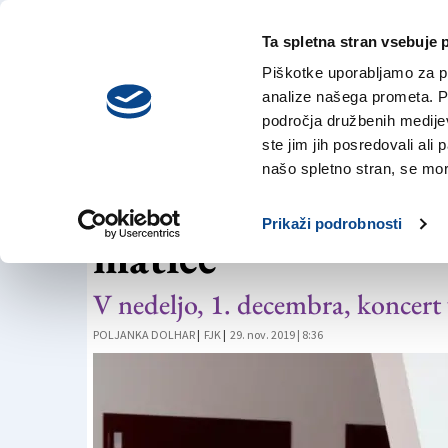
Ta spletna stran vsebuje 
VREME
sreda,
DANES
Piškotke uporabljamo za pr
5. avgusta 2026
analize našega prometa. Po
področja družbenih medijev,
ste jim jih posredovali ali 
GLASBENA MATICA
našo spletno stran, se mora
Slavnostni poklon 
Prikaži podrobnosti
matice
V nedeljo, 1. decembra, koncer
POLJANKA DOLHAR
|
FJK
|
29. nov. 2019 | 8:36