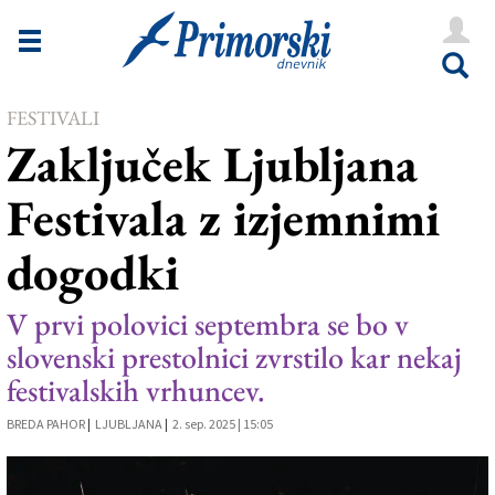
Novice
Tržaška
FESTIVALI
Goriška
Zaključek Ljubljana
Kultura
Festivala z izjemnimi
Šport
dogodki
Še
Vreme
V prvi polovici septembra se bo v
slovenski prestolnici zvrstilo kar nekaj
V Kioskih
festivalskih vrhuncev.
BREDA PAHOR
|
LJUBLJANA
|
2. sep. 2025 | 15:05
Uredništvo
Oglasi