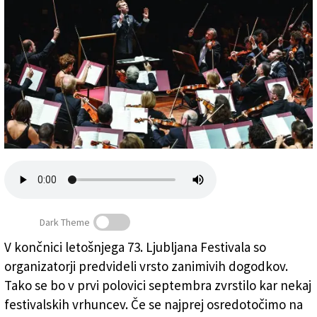
Založnik
Zadruga PD
Naročnine
Dark Theme
V končnici letošnjega 73. Ljubljana Festivala so
organizatorji predvideli vrsto zanimivih dogodkov.
Orkester nacionalne akademije sv. Cecilije v Rimu
Tako se bo v prvi polovici septembra zvrstilo kar nekaj
festivalskih vrhuncev. Če se najprej osredotočimo na