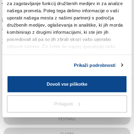
v poletnem gledališču Križank gostovalo Zagrebško
za zagotavljanje funkcij družbenih medijev in za analize
našega prometa. Poleg tega delimo informacije o vaši
mestno gledališče Komedija. Predstavilo bo svojo
uporabi našega mesta z našimi partnerji s področja
inačico znanega muzikala
Nesrečniki
, povzeto po
družbenih medijev, oglaševanja in analitike, ki jih morda
angleškem originalu.
kombinirajo z drugimi informacijami, ki ste jim jih
posredovali ali pa so jih zbrali skozi vašo uporabo
Za branje in pisanje komentarjev
je potrebna prijava
njihovih storitev. Če želite še naprej uporabljati našo
spletno stran, se morate strinjati z uporabo piškotkov.
Prikaži podrobnosti
Dovoli vse piškotke
TAGS:
Prilagodi
BREDA PAHOR
FESTIVALI
GLASBA