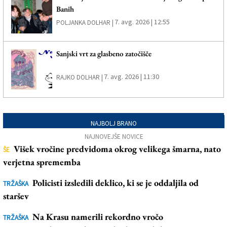
Banih
7. avg. 2026 | 12:55
POLJANKA DOLHAR |
Sanjski vrt za glasbeno zatočišče
7. avg. 2026 | 11:30
RAJKO DOLHAR |
NAJBOLJ BRANO
NAJNOVEJŠE NOVICE
Višek vročine predvidoma okrog velikega šmarna, nato
ŠE
verjetna sprememba
Policisti izsledili deklico, ki se je oddaljila od
TRŽAŠKA
staršev
Na Krasu namerili rekordno vročo
TRŽAŠKA