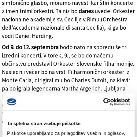
simfonično glasbo, moramo navesti kar štiri koncerte
z imenitnimi orkestri. Ta niz bo
danes
uvedel Orkester
nacionalne akademije sv. Cecilije v Rimu (Orchestra
dell’Accademia nazionale di santa Cecilia), ki ga bo
vodil Daniel Harding.
Od 9. do 12. septembra
bodo nato na sporedu še tri
izredni koncerti. V torek, 9., se bo domačemu
občinstvu predstavil Orkester Slovenske filharmonije.
Naslednji večer bo na vrsti Filharmonični orkester iz
Monte Carla, dirigiral mu bo Charles Dutoit, na klavir
pa bo igrala legendarna Martha Argerich. Ljubljana
Festival bo 12. septembra zaključil eden najslavnejših
orkestrov na svetu, orkester Dunajskih
filharmonikov.Vsi navedeni koncerti bodo v
Gallusovi
dvorani Cankarjevega doma z začetkom ob 20. uri
.
Ta spletna stran vsebuje piškotke
Med 4. in 9. septembrom
(
z začetkom ob 20. uri
) pa bo
Piškotke uporabljamo za prilagoditev vsebin in oglasov,