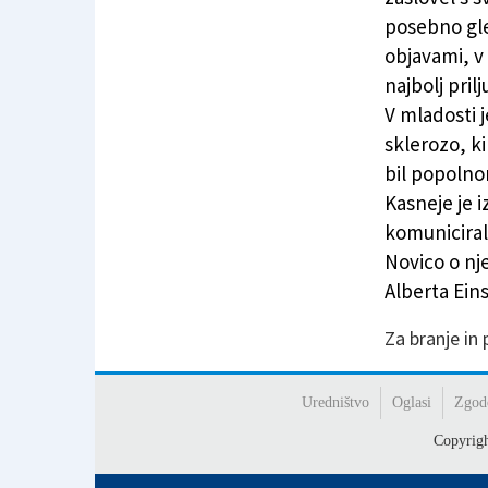
posebno gle
objavami, v 
najbolj pril
V mladosti 
sklerozo, ki
bil popolno
Kasneje je i
komuniciral
Novico o nje
Alberta Eins
Za branje in
Uredništvo
Oglasi
Zgod
Copyrig