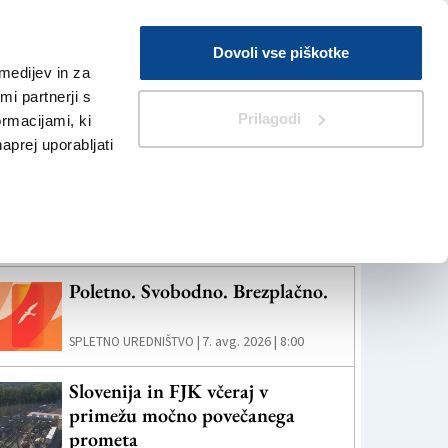
Prijava
Dovoli vse piškotke
medijev in za
Iskanje
V Kioskih
i partnerji s
Prilagodi
ormacijami, ki
naprej uporabljati
eč novic
Poletno. Svobodno. Brezplačno.
7. avg. 2026 | 8:00
SPLETNO UREDNIŠTVO |
Slovenija in FJK včeraj v
primežu močno povečanega
prometa