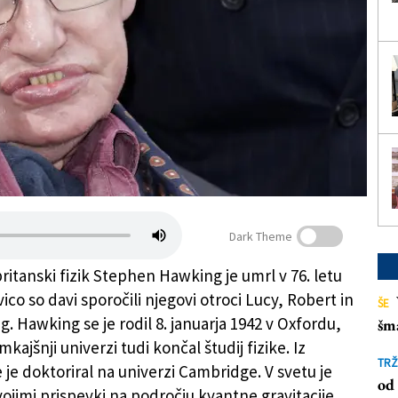
Dark Theme
ritanski fizik Stephen Hawking je umrl v 76. letu
vico so davi sporočili njegovi otroci Lucy, Robert in
ŠE
. Hawking se je rodil 8. januarja 1942 v Oxfordu,
šm
amkajšnji univerzi tudi končal študij fizike. Iz
TRŽ
 je doktoriral na univerzi Cambridge. V svetu je
od 
vojimi prispevki na področju kvantne gravitacije,