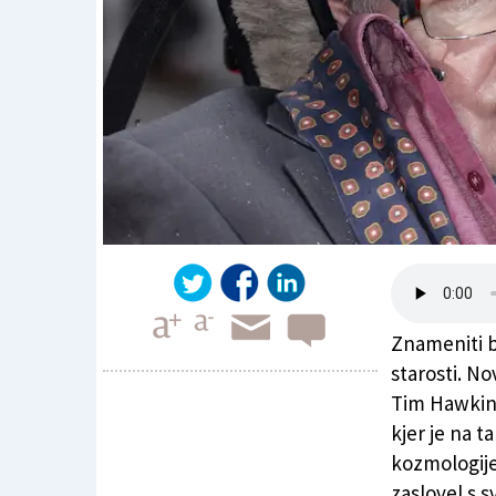
Znameniti b
starosti. No
Tim Hawking
kjer je na t
Umrl britanski fizik Stephen Hawking
kozmologije
zaslovel s s