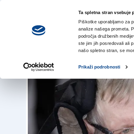
Ta spletna stran vsebuje 
VREME
nedelja,
DANES
Piškotke uporabljamo za pr
9. avgusta 2026
analize našega prometa. Po
področja družbenih medijev,
ste jim jih posredovali ali 
Umrl britanski fi
našo spletno stran, se mora
14. mar. 2018 | 8:07
Prikaži podrobnosti