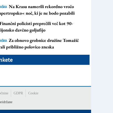
Na Krasu namerili rekordno vročo
AŠKA
pertropsko« noč, ki je ne bodo pozabili
Finančni policisti preprečili več kot 90-
ijonsko davčno goljufijo
Za obnovo grobnice družine Tomažič
AŠKA
ali približno polovico zneska
nkete
očnine
GDPR
Cookie
ridržane