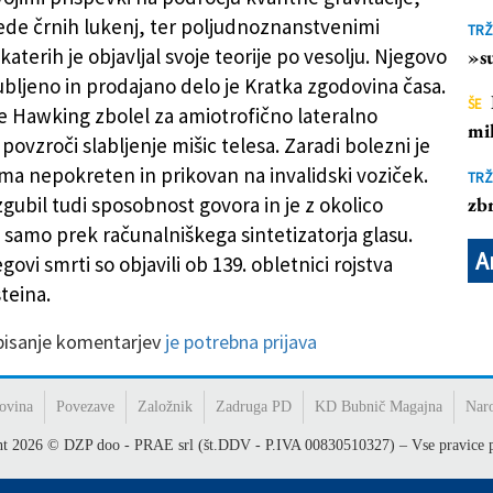
de črnih lukenj, ter poljudnoznanstvenimi
TRŽ
katerih je objavljal svoje teorije po vesolju. Njegovo
»su
jubljeno in prodajano delo je Kratka zgodovina časa.
ŠE
je Hawking zbolel za amiotrofično lateralno
mil
 povzroči slabljenje mišic telesa. Zaradi bolezni je
ma nepokreten in prikovan na invalidski voziček.
TRŽ
zgubil tudi sposobnost govora in je z okolico
zbr
 samo prek računalniškega sintetizatorja glasu.
A
govi smrti so objavili ob 139. obletnici rojstva
teina.
 pisanje komentarjev
je potrebna prijava
ovina
Povezave
Založnik
Zadruga PD
KD Bubnič Magajna
Nar
ht
2026
© DZP doo - PRAE srl (št.DDV - P.IVA 00830510327) – Vse pravice p