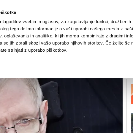
piškotke
ilagoditev vsebin in oglasov, za zagotavljanje funkcij družbenih 
leg tega delimo informacije o vaši uporabi našega mesta z našim
NOVICE
TRŽAŠKA
GORIŠKA
KULTURA
ŠPORT
ŠE
 oglaševanja in analitike, ki jih morda kombinirajo z drugimi inf
pa so jih zbrali skozi vašo uporabo njihovih storitev. Če želite še 
zik Stephen Hawking
te strinjati z uporabo piškotkov.
V