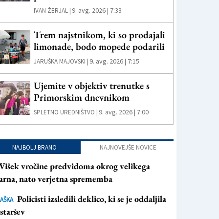
9. avg. 2026 | 7:33
IVAN ŽERJAL |
Trem najstnikom, ki so prodajali
limonade, bodo mopede podarili
9. avg. 2026 | 7:15
JARUŠKA MAJOVSKI |
Ujemite v objektiv trenutke s
Primorskim dnevnikom
9. avg. 2026 | 7:00
SPLETNO UREDNIŠTVO |
NAJBOLJ BRANO
NAJNOVEJŠE NOVICE
Višek vročine predvidoma okrog velikega
arna, nato verjetna sprememba
Policisti izsledili deklico, ki se je oddaljila
AŠKA
staršev