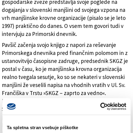
gospodarske zveze predstavlja svoje poglede na
dogajanja v slovenski manjšini od svojega vzpona na
vrh manjšinske krovne organizacije (pisalo se je leto
1997) praktično do danes. O vsem tem govori tudi v
intervjuju za Primorski dnevnik.
Pavšič začenja svojo knjigo z napori za reševanje
Primorskega dnevnika pred finančnim polomom in z
ustanovitvijo časopisne zadruge, predsednik SKGZ je
postal v času, ko je manjšinska krovna organizacija
realno tvegala sesutje, ko so se nekateri v slovenski
manjšini že veselili napisa na vhodnih vratih v Ul. Sv.
Frančiška v Trstu »SKGZ – zaprto za vedno«.
Dolgoletni predsednik SKGZ piše tudi o sodelovanju s
Svetom slovenskih organizacij in z njunima
predsednikoma Sergijem Pahorjem in Walterjem
Bandljem, manj naklonjeno pa o Dragu Štoki, s
Ta spletna stran vsebuje piškotke