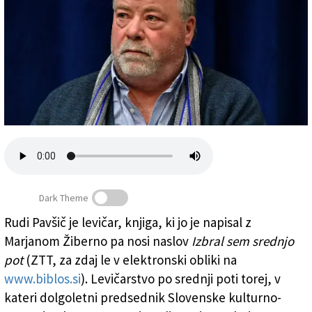
Založnik
Zadruga PD
Naročnine
Dark Theme
Rudi Pavšič je levičar, knjiga, ki jo je napisal z
Marjanom Žiberno pa nosi naslov
Izbral sem srednjo
Rudi Pavšič (ARHIV)
pot
(ZTT, za zdaj le v elektronski obliki na
www.biblos.si
). Levičarstvo po srednji poti torej, v
kateri dolgoletni predsednik Slovenske kulturno-