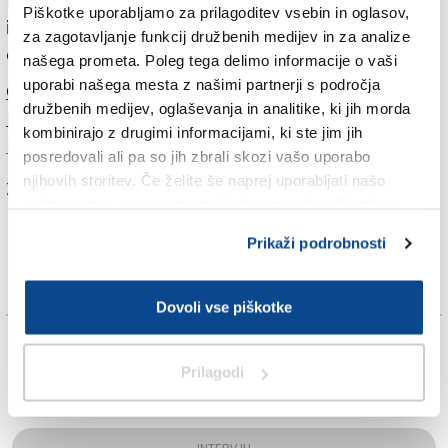
katerim ni dobro shajal. V knjigi je precej osebnih
Piškotke uporabljamo za prilagoditev vsebin in oglasov,
izpovedi, med drugim, kako so avtorju leta 1996
za zagotavljanje funkcij družbenih medijev in za analize
odkrili raka.
našega prometa. Poleg tega delimo informacije o vaši
uporabi našega mesta z našimi partnerji s področja
Celoten intervju preberite v jutrišnjem (torkovem)
družbenih medijev, oglaševanja in analitike, ki jih morda
Primorskem dnevniku: digitalna izdaja je
brezplačno
kombinirajo z drugimi informacijami, ki ste jim jih
na voljo na tej povezavi
.
posredovali ali pa so jih zbrali skozi vašo uporabo
njihovih storitev. Če želite še naprej uporabljati našo
Za branje in pisanje komentarjev
je potrebna prijava
spletno stran, se morate strinjati z uporabo piškotkov.
Prikaži podrobnosti
Dovoli vse piškotke
TAGS:
Prilagodi
GORICA