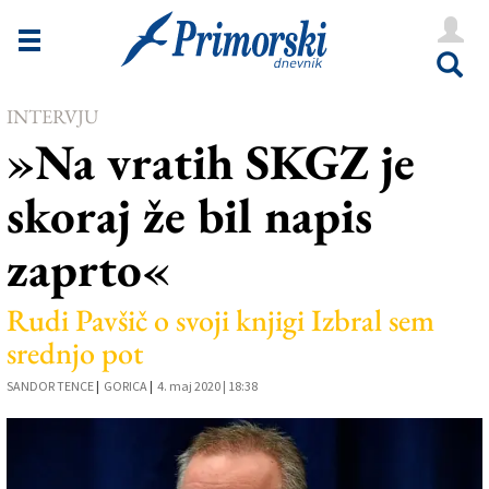
Novice
Tržaška
INTERVJU
Goriška
»Na vratih SKGZ je
Kultura
skoraj že bil napis
Šport
zaprto«
Še
Vreme
Rudi Pavšič o svoji knjigi Izbral sem
srednjo pot
V Kioskih
SANDOR TENCE
|
GORICA
|
4. maj 2020 | 18:38
Uredništvo
Oglasi