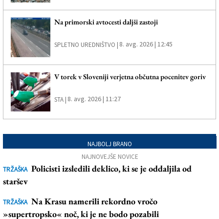
Na primorski avtocesti daljši zastoji
8. avg. 2026 | 12:45
SPLETNO UREDNIŠTVO |
V torek v Sloveniji verjetna občutna pocenitev goriv
8. avg. 2026 | 11:27
STA |
NAJBOLJ BRANO
NAJNOVEJŠE NOVICE
Policisti izsledili deklico, ki se je oddaljila od
TRŽAŠKA
staršev
Na Krasu namerili rekordno vročo
TRŽAŠKA
»supertropsko« noč, ki je ne bodo pozabili