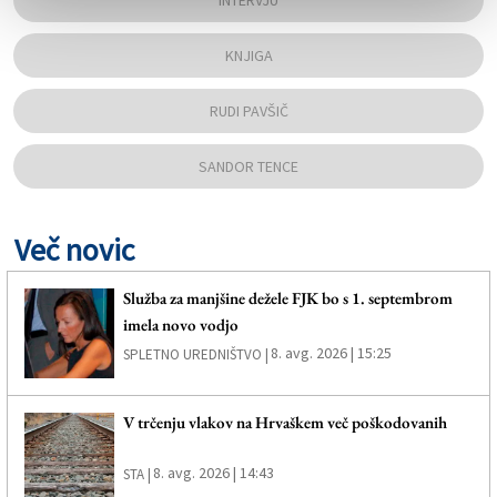
INTERVJU
KNJIGA
RUDI PAVŠIČ
SANDOR TENCE
Več novic
Služba za manjšine dežele FJK bo s 1. septembrom
imela novo vodjo
8. avg. 2026 | 15:25
SPLETNO UREDNIŠTVO |
V trčenju vlakov na Hrvaškem več poškodovanih
8. avg. 2026 | 14:43
STA |