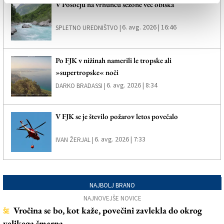
V Posočju na vrhuncu sezone več obiska
6. avg. 2026 | 16:46
SPLETNO UREDNIŠTVO |
Po FJK v nižinah namerili le tropske ali
»supertropske« noči
6. avg. 2026 | 8:34
DARKO BRADASSI |
V FJK se je število požarov letos povečalo
6. avg. 2026 | 7:33
IVAN ŽERJAL |
NAJBOLJ BRANO
NAJNOVEJŠE NOVICE
Vročina se bo, kot kaže, povečini zavlekla do okrog
ŠE
velikega šmarna