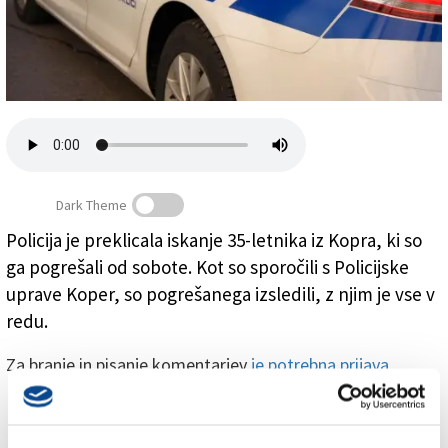
Založnik
Zadruga PD
Naročnine
Dark Theme
Policija je preklicala iskanje 35-letnika iz Kopra, ki so
ga pogrešali od sobote. Kot so sporočili s Policijske
Policija (ARHIV)
uprave Koper, so pogrešanega izsledili, z njim je vse v
redu.
Za branje in pisanje komentarjev
je potrebna prijava