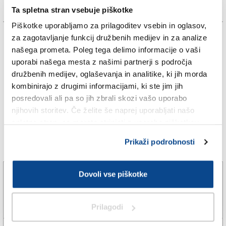
Ta spletna stran vsebuje piškotke
Piškotke uporabljamo za prilagoditev vsebin in oglasov,
TAGS:
za zagotavljanje funkcij družbenih medijev in za analize
našega prometa. Poleg tega delimo informacije o vaši
uporabi našega mesta z našimi partnerji s področja
KOPER
družbenih medijev, oglaševanja in analitike, ki jih morda
kombinirajo z drugimi informacijami, ki ste jim jih
POGREŠANE OSEBE
posredovali ali pa so jih zbrali skozi vašo uporabo
njihovih storitev. Če želite še naprej uporabljati našo
SPLETNO UREDNIŠTVO
spletno stran, se morate strinjati z uporabo piškotkov.
Prikaži podrobnosti
Več novic
Z višine 2300 so ga rešili s helikopterjem
Dovoli vse piškotke
6. avg. 2026 | 17:22
SPLETNO UREDNIŠTVO |
Prilagodi