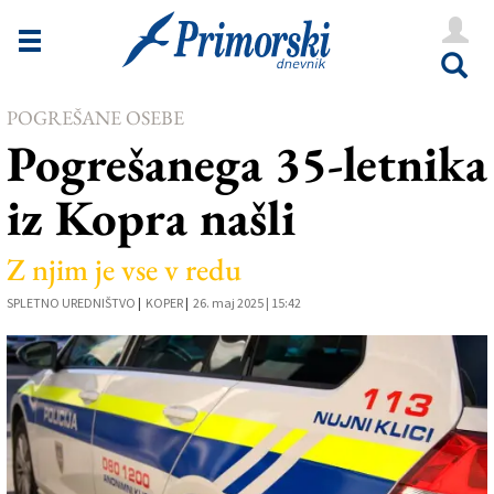
Novice
Tržaška
POGREŠANE OSEBE
Goriška
Pogrešanega 35-letnika
Kultura
iz Kopra našli
Šport
Še
Z njim je vse v redu
SPLETNO UREDNIŠTVO
Vreme
|
KOPER
|
26. maj 2025 | 15:42
V Kioskih
Uredništvo
Oglasi