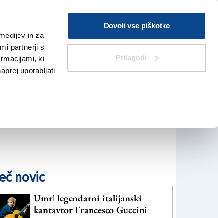
Prijava
Dovoli vse piškotke
medijev in za
Iskanje
V Kioskih
i partnerji s
Prilagodi
ormacijami, ki
naprej uporabljati
eč novic
Umrl legendarni italijanski
kantavtor Francesco Guccini