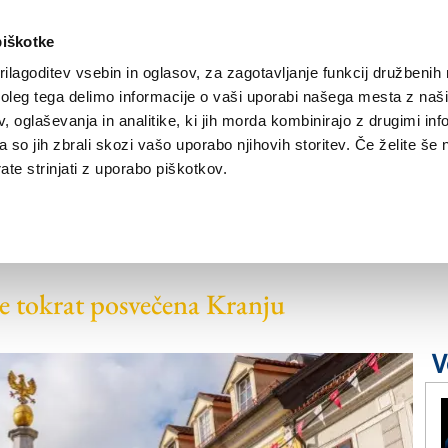
piškotke
ilagoditev vsebin in oglasov, za zagotavljanje funkcij družbenih 
leg tega delimo informacije o vaši uporabi našega mesta z našim
NOVICE
TRŽAŠKA
GORIŠKA
KULTURA
ŠPORT
ŠE
 oglaševanja in analitike, ki jih morda kombinirajo z drugimi inf
pa so jih zbrali skozi vašo uporabo njihovih storitev. Če želite še 
te strinjati z uporabo piškotkov.
ki neguje spomin na
e tokrat posvečena Kranju
V