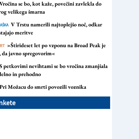
Vročina se bo, kot kaže, povečini zavlekla do
rog velikega šmarna
V Trstu namerili najtoplejšo noč, odkar
AŠKA
tajajo meritve
»Štirideset let po vzponu na Broad Peak je
ORT
s, da javno spregovorim«
S petkovimi nevihtami se bo vročina zmanjšala
 delno in prehodno
Pri Možacu do smrti povozili voznika
nkete