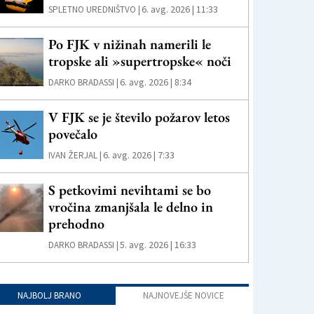
6. avg. 2026 | 11:33
SPLETNO UREDNIŠTVO |
Po FJK v nižinah namerili le
tropske ali »supertropske« noči
6. avg. 2026 | 8:34
DARKO BRADASSI |
V FJK se je število požarov letos
povečalo
6. avg. 2026 | 7:33
IVAN ŽERJAL |
S petkovimi nevihtami se bo
vročina zmanjšala le delno in
prehodno
5. avg. 2026 | 16:33
DARKO BRADASSI |
NAJBOLJ BRANO
NAJNOVEJŠE NOVICE