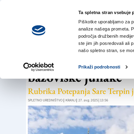
Ta spletna stran vsebuje 
VREME
četrtek,
DANES
Piškotke uporabljamo za pr
6. avgusta 2026
analize našega prometa. Po
področja družbenih medijev,
ste jim jih posredovali ali 
PRILOGE
našo spletno stran, se mora
Prešernovo mesto, 
Prikaži podrobnosti
bazoviške junake
Rubrika Potepanja Sare Terpin j
SPLETNO UREDNIŠTVO
|
KRANJ
|
27. avg. 2025 | 13:56