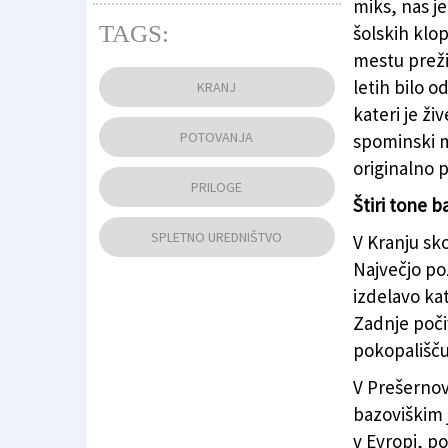
miks, nas je
TAGS:
šolskih klo
mestu preži
Glavni trg v Kranju (CARLO GHIO)
letih bilo 
KRANJ
kateri je ži
POTOVANJA
spominski m
originalno 
PRILOGE
Štiri tone b
SPLETNO UREDNIŠTVO
V Kranju sko
Največjo po
izdelavo kat
Zadnje poč
pokopališču
V Prešernov
bazoviškim 
v Evropi, po