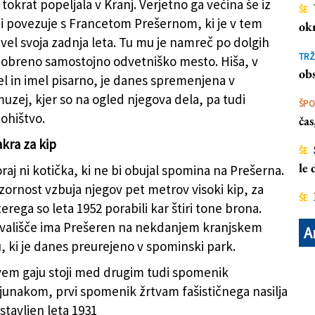
 tokrat popeljala v Kranj. Verjetno ga večina še iz
ŠE
pi povezuje s Francetom Prešernom, ki je v tem
ok
vel svoja zadnja leta. Tu mu je namreč po dolgih
TRŽ
odobreno samostojno odvetniško mesto. Hiša, v
obs
vel in imel pisarno, je danes spremenjena v
uzej, kjer so na ogled njegova dela, pa tudi
ŠP
pohištvo.
ča
akra za kip
ŠE
le
raj ni kotička, ki ne bi obujal spomina na Prešerna.
zornost vzbuja njegov pet metrov visoki kip, za
ŠE
erega so leta 1952 porabili kar štiri tone brona.
ivališče ima Prešeren na nekdanjem kranjskem
A
, ki je danes preurejeno v spominski park.
em gaju stoji med drugim tudi spomenik
junakom, prvi spomenik žrtvam fašističnega nasilja
stavljen leta 1931