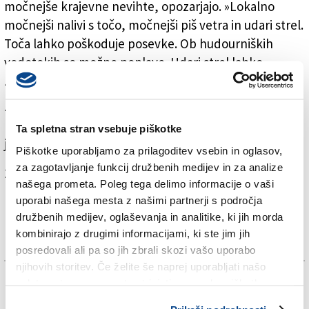
močnejše krajevne nevihte, opozarjajo. »Lokalno
močnejši nalivi s točo, močnejši piš vetra in udari strel.
Toča lahko poškoduje posevke. Ob hudourniških
vodotokih so možne poplave. Udari strel lahko
zanetijo požare,« so zapisali.
Zaradi močnejših krajevnih neviht je civilna zaščita iz
FJK objavila rumeno opozorilo, ki bo veljalo do 6. ure
Ta spletna stran vsebuje piškotke
jutri (petek).
Piškotke uporabljamo za prilagoditev vsebin in oglasov,
za zagotavljanje funkcij družbenih medijev in za analize
Za branje in pisanje komentarjev
je potrebna prijava
našega prometa. Poleg tega delimo informacije o vaši
uporabi našega mesta z našimi partnerji s področja
družbenih medijev, oglaševanja in analitike, ki jih morda
kombinirajo z drugimi informacijami, ki ste jim jih
posredovali ali pa so jih zbrali skozi vašo uporabo
njihovih storitev. Če želite še naprej uporabljati našo
TAGS:
spletno stran, se morate strinjati z uporabo piškotkov.