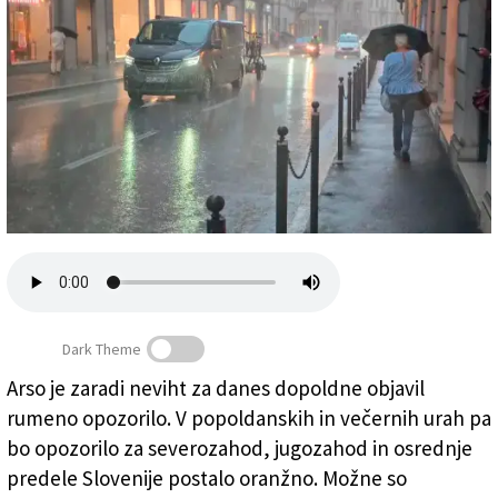
Založnik
Zadruga PD
Naročnine
Dark Theme
Arso je zaradi neviht za danes dopoldne objavil
rumeno opozorilo. V popoldanskih in večernih urah pa
Lokalno bodo možni močnejše nevihte z nalivi (ARHIV)
bo opozorilo za severozahod, jugozahod in osrednje
predele Slovenije postalo oranžno. Možne so