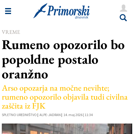
Novice
Tržaška
VREME
Goriška
Rumeno opozorilo bo
Kultura
popoldne postalo
Šport
oranžno
Še
Vreme
Arso opozarja na močne nevihte;
rumeno opozorilo objavila tudi civilna
V Kioskih
zaščita iz FJK
SPLETNO UREDNIŠTVO
|
ALPE-JADRAN
|
14. maj 2026 | 11:34
Uredništvo
Oglasi