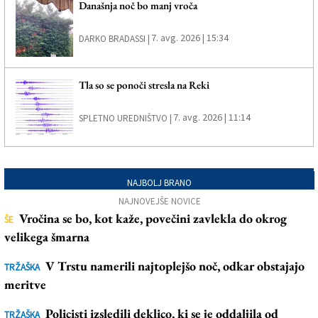
Današnja noč bo manj vroča
7. avg. 2026 | 15:34
DARKO BRADASSI |
Tla so se ponoči stresla na Reki
7. avg. 2026 | 11:14
SPLETNO UREDNIŠTVO |
NAJBOLJ BRANO
NAJNOVEJŠE NOVICE
Vročina se bo, kot kaže, povečini zavlekla do okrog
ŠE
velikega šmarna
V Trstu namerili najtoplejšo noč, odkar obstajajo
TRŽAŠKA
meritve
Policisti izsledili deklico, ki se je oddaljila od
TRŽAŠKA