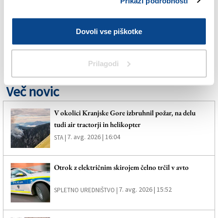
Prikaži podrobnosti
ALPE-JADRAN
SPLETNO UREDNIŠTVO
Dovoli vse piškotke
VREME
Prilagodi
Več novic
V okolici Kranjske Gore izbruhnil požar, na delu
tudi air tractorji in helikopter
7. avg. 2026 | 16:04
STA |
Otrok z električnim skirojem čelno trčil v avto
7. avg. 2026 | 15:52
SPLETNO UREDNIŠTVO |