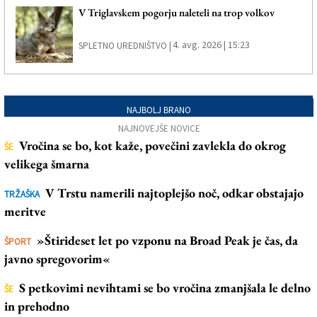
V Triglavskem pogorju naleteli na trop volkov
4. avg. 2026 | 15:23
SPLETNO UREDNIŠTVO |
NAJBOLJ BRANO
NAJNOVEJŠE NOVICE
Vročina se bo, kot kaže, povečini zavlekla do okrog
ŠE
velikega šmarna
V Trstu namerili najtoplejšo noč, odkar obstajajo
TRŽAŠKA
meritve
»Štirideset let po vzponu na Broad Peak je čas, da
ŠPORT
javno spregovorim«
S petkovimi nevihtami se bo vročina zmanjšala le delno
ŠE
in prehodno