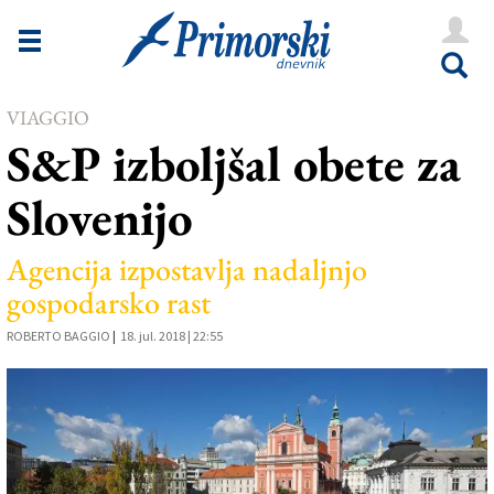
Novice
Tržaška
VIAGGIO
Goriška
S&P izboljšal obete za
Kultura
Slovenijo
Šport
Še
Agencija izpostavlja nadaljnjo
gospodarsko rast
Vreme
ROBERTO BAGGIO
|
18. jul. 2018 | 22:55
V Kioskih
Uredništvo
Oglasi