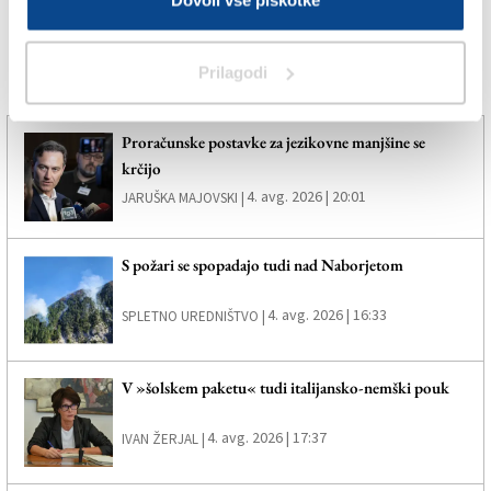
Dovoli vse piškotke
VIAGGIO
Prilagodi
Več novic
Proračunske postavke za jezikovne manjšine se
krčijo
4. avg. 2026 | 20:01
JARUŠKA MAJOVSKI |
S požari se spopadajo tudi nad Naborjetom
4. avg. 2026 | 16:33
SPLETNO UREDNIŠTVO |
V »šolskem paketu« tudi italijansko-nemški pouk
4. avg. 2026 | 17:37
IVAN ŽERJAL |