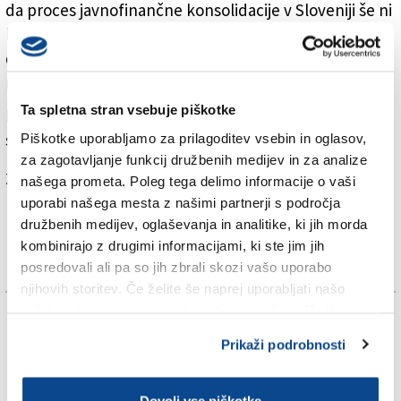
da proces javnofinančne konsolidacije v Sloveniji še ni
končan in da je potrebno v dobrih časih ustvariti
dovolj rezerve za blaženje negativnih učinkov
naslednje krize.
Ta spletna stran vsebuje piškotke
Bonitetna ocena Italije je, kot je znano, BBB, obeti pa
so stabilni.
Piškotke uporabljamo za prilagoditev vsebin in oglasov,
za zagotavljanje funkcij družbenih medijev in za analize
Za branje in pisanje komentarjev
je potrebna prijava
našega prometa. Poleg tega delimo informacije o vaši
uporabi našega mesta z našimi partnerji s področja
družbenih medijev, oglaševanja in analitike, ki jih morda
kombinirajo z drugimi informacijami, ki ste jim jih
posredovali ali pa so jih zbrali skozi vašo uporabo
njihovih storitev. Če želite še naprej uporabljati našo
spletno stran, se morate strinjati z uporabo piškotkov.
TAGS:
Prikaži podrobnosti
ROBERTO BAGGIO