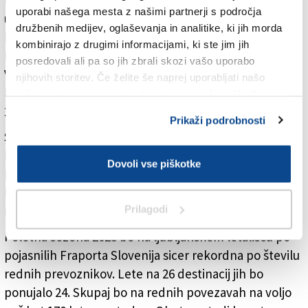
Po njegovih besedah gre za enega od pomembnejših
uporabi našega mesta z našimi partnerji s področja
ukrepov za izboljšanje letalske povezljivosti. »Tako je
družbenih medijev, oglaševanja in analitike, ki jih morda
bilo v letu 2022 zabeleženih skupaj 977.316 potnikov,
kombinirajo z drugimi informacijami, ki ste jim jih
lani pa že 1,44 milijona, kar je skoraj 50 odstotkov več.
posredovali ali pa so jih zbrali skozi vašo uporabo
V letu 2022 so potniki lahko leteli na 20 destinacij,
njihovih storitev. Če želite še naprej uporabljati našo
letos pa z ljubljanskega letališča potniki lahko letijo na
spletno stran, se morate strinjati z uporabo piškotkov.
26 destinacij,« je dejal Pečnik.
Prikaži podrobnosti
S pomočjo državnih spodbud je mreža ljubljanskega
letališča do zdaj pridobila tudi lete Luxaira v
Dovoli vse piškotke
Luksemburg, airBaltica v Rigo in Norwegiana v
Koebenhavn. Sredi marca je ministrstvo objavilo nov
Prilagodi
razpis.
Poletna sezona 2025 bo na ljubljanskem letališču po
pojasnilih Fraporta Slovenija sicer rekordna po številu
rednih prevoznikov. Lete na 26 destinacij jih bo
ponujalo 24. Skupaj bo na rednih povezavah na voljo