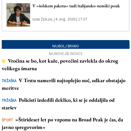
V »šolskem paketu« tudi italijansko-nemški pouk
4. avg. 2026 | 17:37
IVAN ŽERJAL |
NAJBOLJ BRANO
NAJNOVEJŠE NOVICE
Vročina se bo, kot kaže, povečini zavlekla do okrog
ŠE
velikega šmarna
V Trstu namerili najtoplejšo noč, odkar obstajajo
TRŽAŠKA
meritve
Policisti izsledili deklico, ki se je oddaljila od
TRŽAŠKA
staršev
»Štirideset let po vzponu na Broad Peak je čas, da
ŠPORT
javno spregovorim«