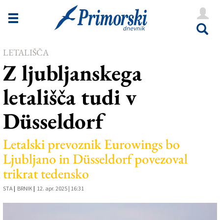
Novice
Tržaška
LETALIŠČA
Goriška
Z ljubljanskega
Kultura
letališča tudi v
Šport
Düsseldorf
Še
Vreme
Letalski prevoznik Eurowings bo
Ljubljano in Düsseldorf povezoval
V Kioskih
trikrat tedensko
STA
|
BRNIK
|
12. apr. 2025 | 16:31
Uredništvo
Oglasi