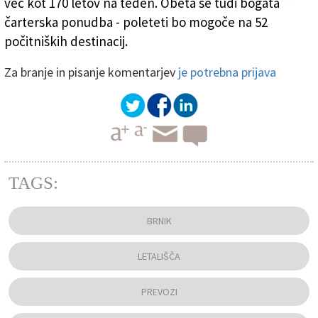
več kot 170 letov na teden. Obeta se tudi bogata
čarterska ponudba - poleteti bo mogoče na 52
počitniških destinacij.
Za branje in pisanje komentarjev
je potrebna prijava
TAGS:
BRNIK
LETALIŠČA
PREVOZI