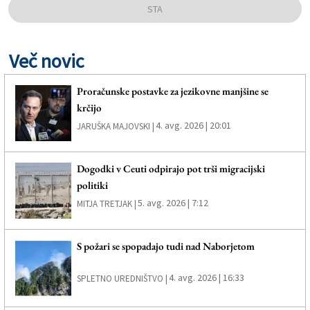
STA
Več novic
Proračunske postavke za jezikovne manjšine se
krčijo
4. avg. 2026 | 20:01
JARUŠKA MAJOVSKI |
Dogodki v Ceuti odpirajo pot trši migracijski
politiki
5. avg. 2026 | 7:12
MITJA TRETJAK |
S požari se spopadajo tudi nad Naborjetom
4. avg. 2026 | 16:33
SPLETNO UREDNIŠTVO |