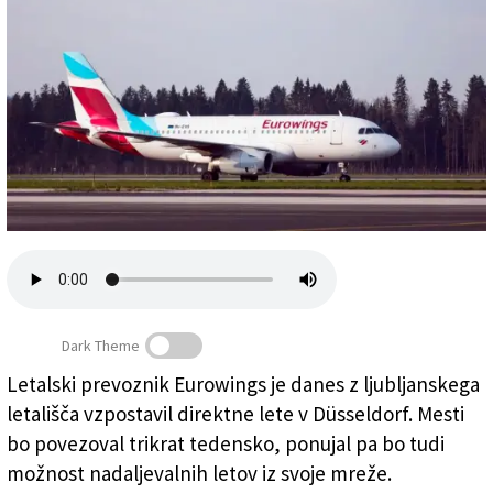
Založnik
Zadruga PD
Naročnine
Dark Theme
Na ljubljanskem letališču so danes prvič pozdravili
nemškega nizkocenovnega prevoznika Eurowings, ki bo
Letalski prevoznik Eurowings je danes z ljubljanskega
Ljubljano povezoval z Düsseldorfom (LJUBLJANA
letališča vzpostavil direktne lete v Düsseldorf. Mesti
AIRPORT)
bo povezoval trikrat tedensko, ponujal pa bo tudi
možnost nadaljevalnih letov iz svoje mreže.