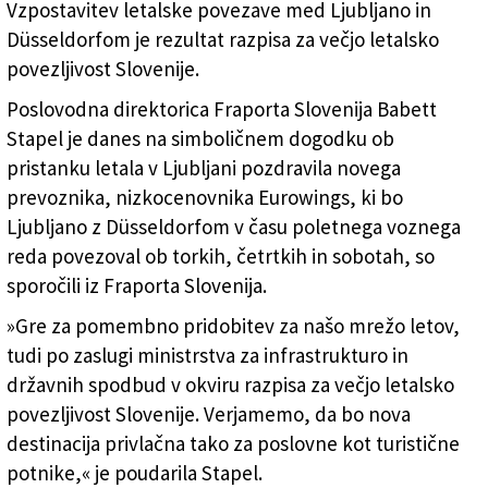
Vzpostavitev letalske povezave med Ljubljano in
Düsseldorfom je rezultat razpisa za večjo letalsko
povezljivost Slovenije.
Poslovodna direktorica Fraporta Slovenija Babett
Stapel je danes na simboličnem dogodku ob
pristanku letala v Ljubljani pozdravila novega
prevoznika, nizkocenovnika Eurowings, ki bo
Ljubljano z Düsseldorfom v času poletnega voznega
reda povezoval ob torkih, četrtkih in sobotah, so
sporočili iz Fraporta Slovenija.
»Gre za pomembno pridobitev za našo mrežo letov,
tudi po zaslugi ministrstva za infrastrukturo in
državnih spodbud v okviru razpisa za večjo letalsko
povezljivost Slovenije. Verjamemo, da bo nova
destinacija privlačna tako za poslovne kot turistične
potnike,« je poudarila Stapel.