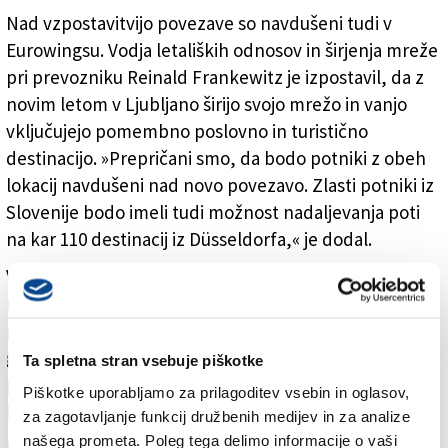
Nad vzpostavitvijo povezave so navdušeni tudi v
Eurowingsu. Vodja letaliških odnosov in širjenja mreže
pri prevozniku Reinald Frankewitz je izpostavil, da z
novim letom v Ljubljano širijo svojo mrežo in vanjo
vključujejo pomembno poslovno in turistično
destinacijo. »Prepričani smo, da bodo potniki z obeh
lokacij navdušeni nad novo povezavo. Zlasti potniki iz
Slovenije bodo imeli tudi možnost nadaljevanja poti
na kar 110 destinacij iz Düsseldorfa,« je dodal.
Vzpostavitev letalske povezave med mestoma je
rezultat šestega javnega razpisa za večjo letalsko
povezljivost iz lanske jeseni, je pojasnil v.d.
generalnega direktorja direktorata za letalski in
Ta spletna stran vsebuje piškotke
pomorski promet ministrstva za infrastrukturo Tomaž
Piškotke uporabljamo za prilagoditev vsebin in oglasov,
Pečnik.
za zagotavljanje funkcij družbenih medijev in za analize
našega prometa. Poleg tega delimo informacije o vaši