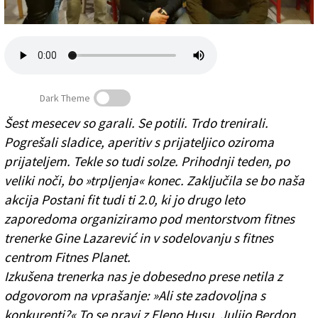
Založnik
Zadruga PD
Naročnine
Dark Theme
Šest mesecev so garali. Se potili. Trdo trenirali.
Pogrešali sladice, aperitiv s prijateljico oziroma
Postani fit tudi ti 2.0: šokantne meritve
prijateljem. Tekle so tudi solze. Prihodnji teden, po
veliki noči, bo »trpljenja« konec. Zaključila se bo naša
akcija Postani fit tudi ti 2.0, ki jo drugo leto
zaporedoma organiziramo pod mentorstvom fitnes
trenerke Gine Lazarević in v sodelovanju s fitnes
centrom Fitnes Planet.
Izkušena trenerka nas je dobesedno prese netila z
odgovorom na vprašanje: »Ali ste zadovoljna s
konkurenti?« To se pravi z Eleno Husu, Julijo Berdon,