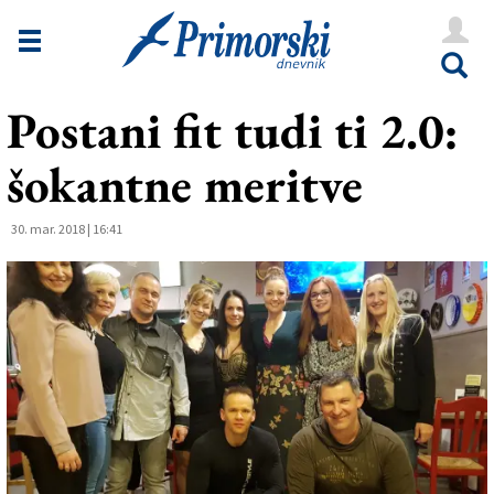
Novice
Tržaška
Postani fit tudi ti 2.0:
Goriška
šokantne meritve
Kultura
Šport
30. mar. 2018 | 16:41
Še
Vreme
V Kioskih
Uredništvo
Oglasi