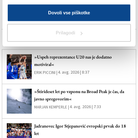
Dovoli vse piškotke
Prilagodi
Več novic
»Uspeh reprezentance U20 nas je dodatno
motiviral«
4. avg. 2026 | 8:37
ERIK PICCINI |
»Štirideset let po vzponu na Broad Peak je čas, da
javno spregovorim«
4. avg. 2026 | 7:33
MARJAN KEMPERLE |
Jadranovec Igor Stjepanović evropski prvak do 18
let