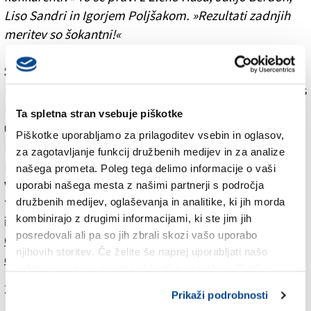
Liso Sandri in Igorjem Poljšakom. »Rezultati zadnjih
meritev so šokantni!«
Šokantni zakaj?
Definitivno nekaj podobnega nisem pričakovala. In res
ne vem, kaj bi rekla. Prihodnji teden bo še zadnje
Ta spletna stran vsebuje piškotke
uradno tehtanje. Mislim, da bodo tudi bralci ostali
Piškotke uporabljamo za prilagoditev vsebin in oglasov,
brez besed. Nič ne bom še anticipirala. Zadnje
za zagotavljanje funkcij družbenih medijev in za analize
poročilo boste lahko brali v soboto, 7. aprila, ko bomo
našega prometa. Poleg tega delimo informacije o vaši
v strani RekreAkcija v Primorskem dnevniku objavili
uporabi našega mesta z našimi partnerji s področja
tudi fotografije konkurentov. Objavili bomo tiste
družbenih medijev, oglaševanja in analitike, ki jih morda
kombinirajo z drugimi informacijami, ki ste jim jih
izpred začetka akcije in zdajšnje, sveže.
posredovali ali pa so jih zbrali skozi vašo uporabo
Celotni pogovor z Gino Lazarević lahko preberete v
njihovih storitev. Če želite še naprej uporabljati našo
današnjem (sobotnem) Primorskem dnevniku.
spletno stran, se morate strinjati z uporabo piškotkov.
Za branje in pisanje komentarjev
je potrebna prijava
Prikaži podrobnosti