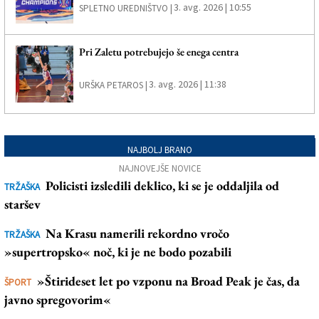
3. avg. 2026 | 10:55
SPLETNO UREDNIŠTVO |
Pri Zaletu potrebujejo še enega centra
3. avg. 2026 | 11:38
URŠKA PETAROS |
NAJBOLJ BRANO
NAJNOVEJŠE NOVICE
Policisti izsledili deklico, ki se je oddaljila od
TRŽAŠKA
staršev
Na Krasu namerili rekordno vročo
TRŽAŠKA
»supertropsko« noč, ki je ne bodo pozabili
»Štirideset let po vzponu na Broad Peak je čas, da
ŠPORT
javno spregovorim«