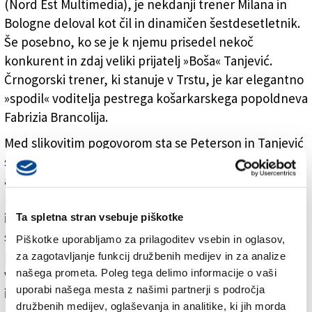
(Nord Est Multimedia), je nekdanji trener Milana in
Bologne deloval kot čil in dinamičen šestdesetletnik.
Še posebno, ko se je k njemu prisedel nekoč
konkurent in zdaj veliki prijatelj »Boša« Tanjević.
Črnogorski trener, ki stanuje v Trstu, je kar elegantno
»spodil« voditelja pestrega košarkarskega popoldneva
Fabrizia Brancolija.
Med slikovitim pogovorom sta se Peterson in Tanjević
spominjala preteklosti ter sproti odgovarjala na
aktualna vprašanja. »Da si Trst zasluži ostati v A-ligi, ni
nobenega dvoma. Trst je mesto, ki diha za košarko in
ima velikansko košarkarsko tradicijo ter zgodovino,«
Ta spletna stran vsebuje piškotke
sta si bila enotna oba sogovornika, ki sta obenem
Piškotke uporabljamo za prilagoditev vsebin in oglasov,
poudarila, da si tudi velika mesta zaslužijo imeti klube
za zagotavljanje funkcij družbenih medijev in za analize
našega prometa. Poleg tega delimo informacije o vaši
v A-ligi. »A pravico do tega si morajo izboriti na parketu
uporabi našega mesta z našimi partnerji s področja
in ne kupovati licenc od drugih mest,« sta še dodala.
družbenih medijev, oglaševanja in analitike, ki jih morda