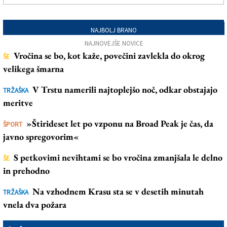
NAJBOLJ BRANO
NAJNOVEJŠE NOVICE
Vročina se bo, kot kaže, povečini zavlekla do okrog
ŠE
velikega šmarna
V Trstu namerili najtoplejšo noč, odkar obstajajo
TRŽAŠKA
meritve
»Štirideset let po vzponu na Broad Peak je čas, da
ŠPORT
javno spregovorim«
S petkovimi nevihtami se bo vročina zmanjšala le delno
ŠE
in prehodno
Na vzhodnem Krasu sta se v desetih minutah
TRŽAŠKA
vnela dva požara