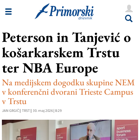
Novice
Tržaška
Peterson in Tanjević o
Goriška
košarkarskem Trstu
Kultura
Šport
ter NBA Europe
Še
Na medijskem dogodku skupine NEM
Vreme
v konferenčni dvorani Trieste Campus
v Trstu
V Kioskih
JAN GRGIČ
|
TRST
|
30. maj 2026 | 8:29
Uredništvo
Oglasi