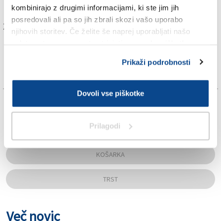
Več v današnji (sobotni) izdaji Primorskega dnevnika.
kombinirajo z drugimi informacijami, ki ste jim jih
posredovali ali pa so jih zbrali skozi vašo uporabo
Za branje in pisanje komentarjev
je potrebna prijava
njihovih storitev. Če želite še naprej uporabljati našo
spletno stran, se morate strinjati z uporabo piškotkov.
Prikaži podrobnosti
Dovoli vse piškotke
TAGS:
Prilagodi
JAN GRGIČ
KOŠARKA
TRST
Več novic