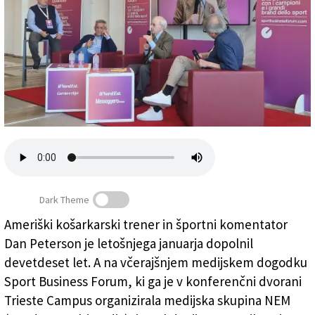
Založnik
Zadruga PD
Naročnine
Dark Theme
Ameriški košarkarski trener in športni komentator
Z leve: novinar Fabrizio Brancoli, Bogdan Tanjević, Dan
Dan Peterson je letošnjega januarja dopolnil
Peterson in Roberto Degrassi
devetdeset let. A na včerajšnjem medijskem dogodku
Sport Business Forum, ki ga je v konferenčni dvorani
Trieste Campus organizirala medijska skupina NEM