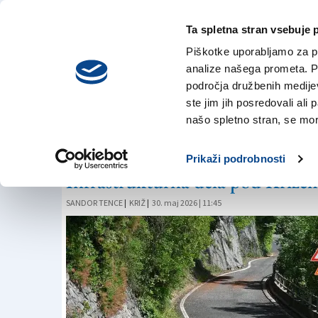
Ta spletna stran vsebuje 
VREME
četrtek,
DANES
Piškotke uporabljamo za pr
6. avgusta 2026
analize našega prometa. Po
področja družbenih medijev,
ste jim jih posredovali ali 
PROMET
našo spletno stran, se mora
Zapora jim povzroč
Prikaži podrobnosti
Infrastrukturna dela pod Križem
SANDOR TENCE
|
KRIŽ
|
30. maj 2026 | 11:45