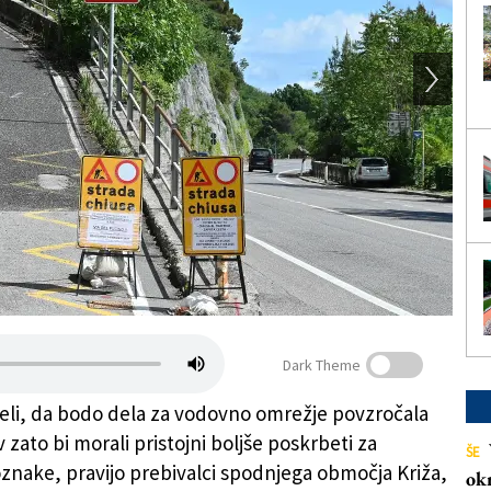
Dark Theme
eli, da bodo dela za vodovno omrežje povzročala
 zato bi morali pristojni boljše poskrbeti za
ŠE
nake, pravijo prebivalci spodnjega območja Križa,
ok