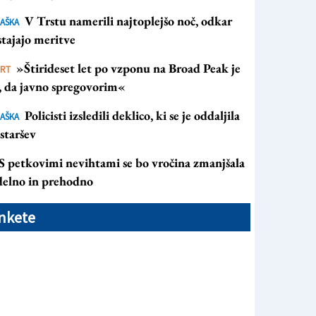
pora in preusmeritev prometa ...v spakedrani slovenščini (F
V Trstu namerili najtoplejšo noč, odkar
AŠKA
tajajo meritve
»Štirideset let po vzponu na Broad Peak je
ORT
s, da javno spregovorim«
Policisti izsledili deklico, ki se je oddaljila
AŠKA
staršev
S petkovimi nevihtami se bo vročina zmanjšala
 delno in prehodno
nkete