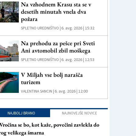
Na vzhodnem Krasu sta se v
desetih minutah vnela dva
požara
6. avg. 2026 | 15:32
SPLETNO UREDNIŠTVO |
Na prehodu za pešce pri Sveti
Ani avtomobil zbil moškega
6. avg. 2026 | 12:53
SPLETNO UREDNIŠTVO |
V Miljah vse bolj narašča
turizem
6. avg. 2026 | 12:00
VALENTINA SANCIN |
NAJBOLJ BRANO
NAJNOVEJŠE NOVICE
Vročina se bo, kot kaže, povečini zavlekla do
rog velikega šmarna