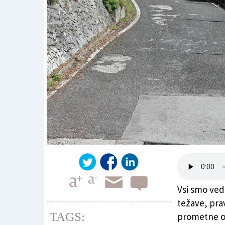
Vsi smo ved
težave, prav
TAGS:
prometne oz