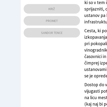
ki so v tem 
Prepoved vožnje po rebri, ki z Obalne ceste
sprijazniti,
KRIŽ
ustanov pa b
PROMET
infrastrukt
Cesta, ki po
SANDOR TENCE
izkopavanja
pri pokopal
vinogradnik
časovnici in
čimprej izpe
ustanovami 
se je oprede
Dostop do v
vijugasti p
na licu mes
(kaj naj bi