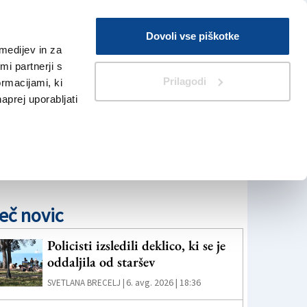
Prijava
Dovoli vse piškotke
medijev in za
Iskanje
V Kioskih
i partnerji s
Prilagodi
ormacijami, ki
naprej uporabljati
eč novic
Policisti izsledili deklico, ki se je
oddaljila od staršev
6. avg. 2026 | 18:36
SVETLANA BRECELJ |