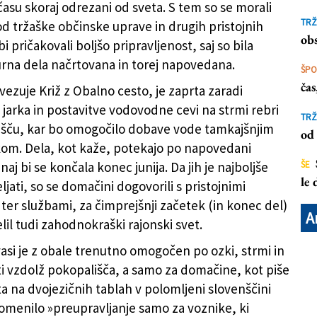
času skoraj odrezani od sveta. S tem so se morali
 vodi v Križ (FOTODAMJ@N)
Za
TRŽ
 od tržaške občinske uprave in drugih pristojnih
obs
i pričakovali boljšo pripravljenost, saj so bila
urna dela načrtovana in torej napovedana.
ŠP
ča
vezuje Križ z Obalno cesto, je zaprta zaradi
 jarka in postavitve vodovodne cevi na strmi rebri
TRŽ
išču, kar bo omogočilo dobave vode tamkajšnjim
od 
om. Dela, kot kaže, potekajo po napovedani
 naj bi se končala konec junija. Da jih je najboljše
ŠE
le
ljati, so se domačini dogovorili s pristojnimi
ter službami, za čimprejšnji začetek (in konec del)
A
lil tudi zahodnokraški rajonski svet.
asi je z obale trenutno omogočen po ozki, strmi in
oti vzdolž pokopališča, a samo za domačine, kot piše
ta na dvojezičnih tablah v polomljeni slovenščini
 pomenilo »preupravljanje samo za voznike, ki