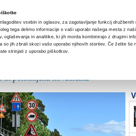
piškotke
ilagoditev vsebin in oglasov, za zagotavljanje funkcij družbenih 
leg tega delimo informacije o vaši uporabi našega mesta z našim
NOVICE
TRŽAŠKA
GORIŠKA
KULTURA
ŠPORT
ŠE
 oglaševanja in analitike, ki jih morda kombinirajo z drugimi inf
pa so jih zbrali skozi vašo uporabo njihovih storitev. Če želite še 
te strinjati z uporabo piškotkov.
a težave
 in polomljena slovenščina
V