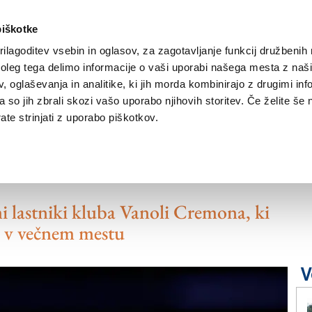
piškotke
ilagoditev vsebin in oglasov, za zagotavljanje funkcij družbenih 
leg tega delimo informacije o vaši uporabi našega mesta z našim
NOVICE
TRŽAŠKA
GORIŠKA
KULTURA
ŠPORT
ŠE
 oglaševanja in analitike, ki jih morda kombinirajo z drugimi inf
pa so jih zbrali skozi vašo uporabo njihovih storitev. Če želite še 
te strinjati z uporabo piškotkov.
m Trieste se v Rim
i lastniki kluba Vanoli Cremona, ki
l v večnem mestu
V