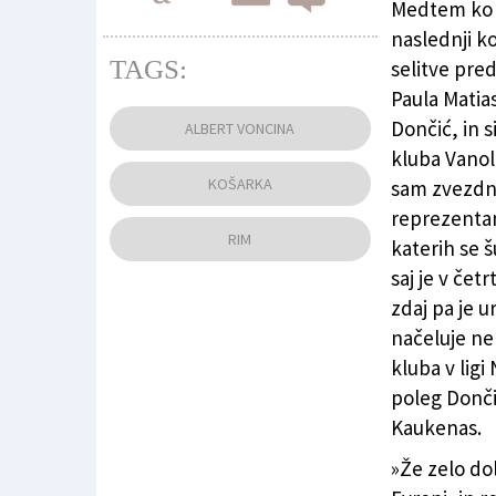
Medtem ko t
naslednji k
TAGS:
selitve pre
Paula Matia
Luka Dončić (ANSA)
Dončić, in s
ALBERT VONCINA
kluba Vanol
KOŠARKA
sam zvezdni
reprezentan
RIM
katerih se š
saj je v čet
zdaj pa je u
načeluje ne
kluba v lig
poleg Donči
Kaukenas.
»Že zelo dol