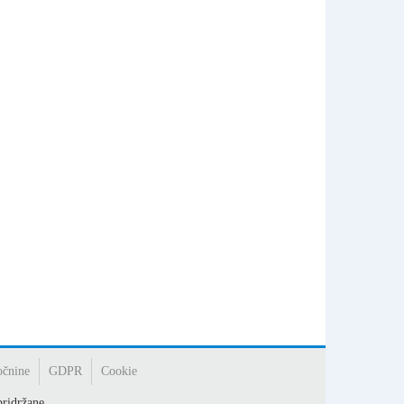
očnine
GDPR
Cookie
ridržane