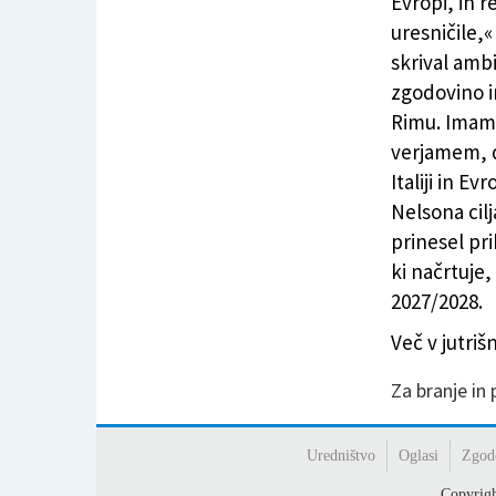
Evropi, in r
uresničile,«
skrival ambi
zgodovino i
Rimu. Imamo
verjamem, d
Italiji in E
Nelsona cil
prinesel pr
ki načrtuje,
2027/2028.
Več v jutri
Za branje in
Uredništvo
Oglasi
Zgod
Copyrig