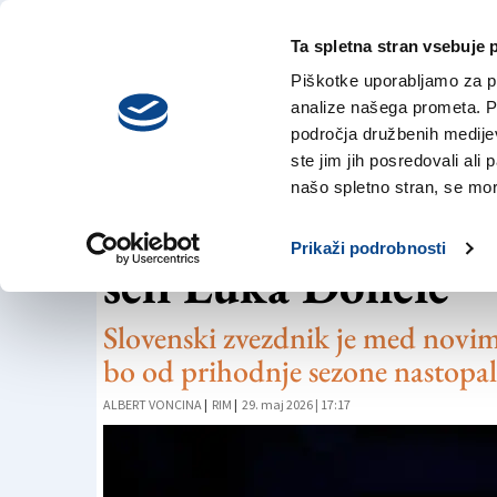
Ta spletna stran vsebuje 
VREME
nedelja,
DANES
Piškotke uporabljamo za pr
9. avgusta 2026
analize našega prometa. Po
področja družbenih medijev,
ste jim jih posredovali ali 
KOŠARKA
našo spletno stran, se mora
Pred Pallacanestro
Prikaži podrobnosti
seli Luka Dončić
Slovenski zvezdnik je med novim
bo od prihodnje sezone nastopa
ALBERT VONCINA
|
RIM
|
29. maj 2026 | 17:17