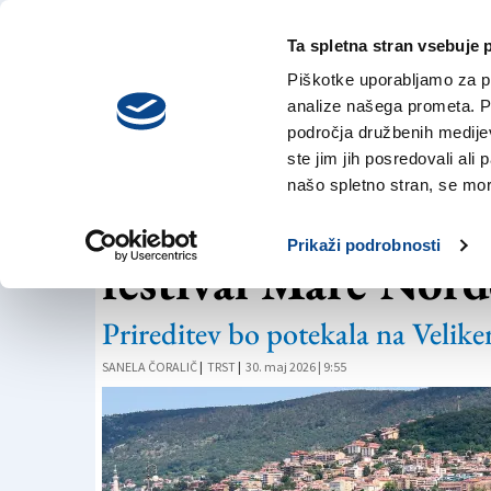
Ta spletna stran vsebuje 
VREME
sobota,
DANES
Piškotke uporabljamo za pr
8. avgusta 2026
analize našega prometa. Po
področja družbenih medijev,
ste jim jih posredovali ali 
MARE NORDEST
našo spletno stran, se mora
Hidroplani in zlati
Prikaži podrobnosti
festival Mare Nord
Prireditev bo potekala na Velik
SANELA ČORALIČ
|
TRST
|
30. maj 2026 | 9:55