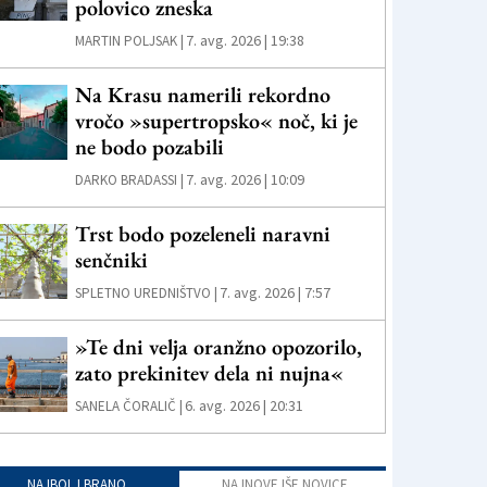
polovico zneska
7. avg. 2026 | 19:38
MARTIN POLJSAK |
Na Krasu namerili rekordno
vročo »supertropsko« noč, ki je
ne bodo pozabili
7. avg. 2026 | 10:09
DARKO BRADASSI |
Trst bodo pozeleneli naravni
senčniki
7. avg. 2026 | 7:57
SPLETNO UREDNIŠTVO |
»Te dni velja oranžno opozorilo,
zato prekinitev dela ni nujna«
6. avg. 2026 | 20:31
SANELA ČORALIČ |
NAJBOLJ BRANO
NAJNOVEJŠE NOVICE