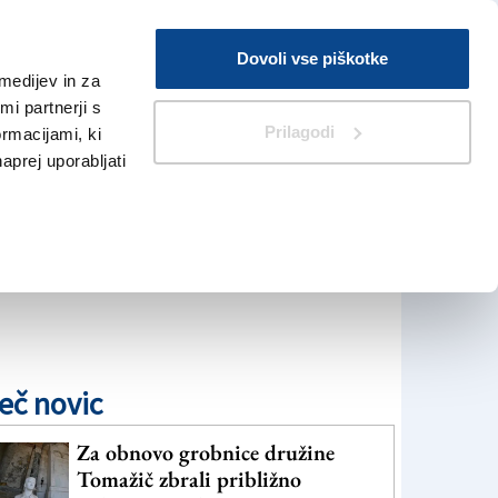
Prijava
Dovoli vse piškotke
medijev in za
Iskanje
V Kioskih
i partnerji s
Prilagodi
ormacijami, ki
naprej uporabljati
eč novic
Za obnovo grobnice družine
Tomažič zbrali približno