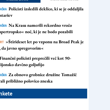
Policisti izsledili deklico, ki se je oddaljila
AŠKA
staršev
Na Krasu namerili rekordno vročo
AŠKA
pertropsko« noč, ki je ne bodo pozabili
»Štirideset let po vzponu na Broad Peak je
ORT
s, da javno spregovorim«
Finančni policisti preprečili več kot 90-
ijonsko davčno goljufijo
Za obnovo grobnice družine Tomažič
AŠKA
ali približno polovico zneska
nkete