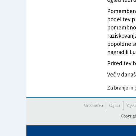
Pomemben de
podelitev pr
pomembno m
raziskovanj
popoldne so
nagradili Lu
Prireditev 
Več v dana
Za branje in
Uredništvo
Oglasi
Zgod
Copyrig