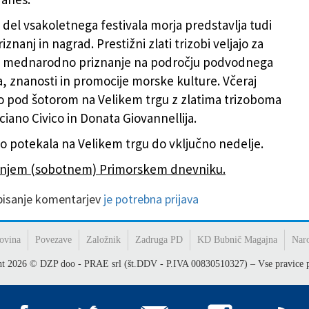
l vsakoletnega festivala morja predstavlja tudi
iznanj in nagrad. Prestižni zlati trizobi veljajo za
ednarodno priznanje na področju podvodnega
a, znanosti in promocije morske kulture. Včeraj
 pod šotorom na Velikem trgu z zlatima trizoboma
ciano Civico in Donata Giovannellija.
bo potekala na Velikem trgu do vključno nedelje.
šnjem (sobotnem) Primorskem dnevniku.
 pisanje komentarjev
je potrebna prijava
ovina
Povezave
Založnik
Zadruga PD
KD Bubnič Magajna
Nar
ht
2026
© DZP doo - PRAE srl (št.DDV - P.IVA 00830510327) – Vse pravice p