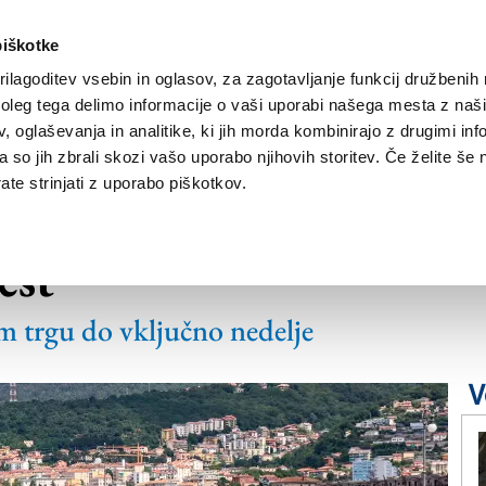
piškotke
ilagoditev vsebin in oglasov, za zagotavljanje funkcij družbenih 
leg tega delimo informacije o vaši uporabi našega mesta z našim
NOVICE
TRŽAŠKA
GORIŠKA
KULTURA
ŠPORT
ŠE
 oglaševanja in analitike, ki jih morda kombinirajo z drugimi inf
pa so jih zbrali skozi vašo uporabo njihovih storitev. Če želite še 
te strinjati z uporabo piškotkov.
 trizobi uvedli 15.
est
em trgu do vključno nedelje
V