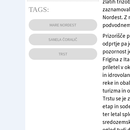
zlatih triz
TAGS:
zaznamoval
Nordest. Z n
Eden od hidroplanov pred tržaškim nabre
podvodnem s
MARE NORDEST
Prizorišče p
SANELA ČORALIČ
odprtje pa j
pozornost j
TRST
Frigina z It
priletel v o
in idrovolan
reke in oba
turizma in 
Trstu se je z
etap in sod
ter letal spl
sredozemski
ogled tudi 