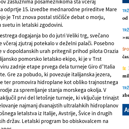
obov zaslužnima posameznikoma sta včeraj
a odprtje 15. izvedbe mednarodne prireditve Mare
TRŽ
jo je Trst znova postal stičišče debat o morju,
od 
žjem (LUCA TEDESCHI/FOTODAMJ@N)
vetu in letalski zgodovini.
TRŽ
estrega dogajanja bo do jutri Veliki trg, svečano
»su
e včeraj zjutraj potekalo v deželni palači. Posebno
ŠP
e v dopoldanskih urah pritegnil prihod pilota Orazia
ča
alijansko pomorsko letalsko ekipo, ki je v Trst
kviru zadnje etape prvega dela turneje Giro d’Italia
ŠE
te. Gre za pobudo, ki povezuje italijanska jezera,
mil
le ter promovira hidroplane kot obliko trajnostnega
TRŽ
orodje za spremljanje stanja morskega okolja. V
zbr
aključil prvi del letošnje turneje, ki vključuje trinajst
elovanje najmanj dvanajstih ultralahkih hidroplanov
A
ošnega letalstva iz Italije, Avstrije, Švice in drugih
h držav. Letalski program bo obiskovalcem na
danes.